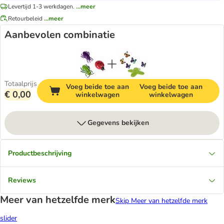
Levertijd 1-3 werkdagen.
...meer
Retourbeleid
...meer
Aanbevolen combinatie
Totaalprijs
Voeg beide toe aan
Voeg beide toe aan
€ 0,00
winkelwagen
winkelwagen
Gegevens bekijken
Productbeschrijving
Reviews
Meer van hetzelfde merk
Skip Meer van hetzelfde merk
slider