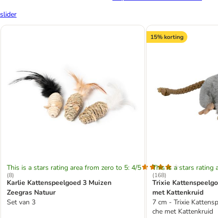
slider
15% korting
This is a stars rating area from zero to 5: 4/5
This is a stars rating 
(
8
)
(
168
)
Karlie Kattenspeelgoed 3 Muizen
Trixie Kattenspeelg
Zeegras Natuur
met Kattenkruid
Set van 3
7 cm - Trixie Kattens
che met Kattenkruid