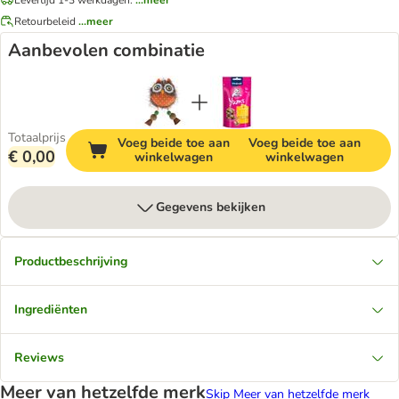
Retourbeleid
...meer
Aanbevolen combinatie
Totaalprijs
Voeg beide toe aan
Voeg beide toe aan
€ 0,00
winkelwagen
winkelwagen
Gegevens bekijken
Productbeschrijving
Ingrediënten
Reviews
Meer van hetzelfde merk
Skip Meer van hetzelfde merk