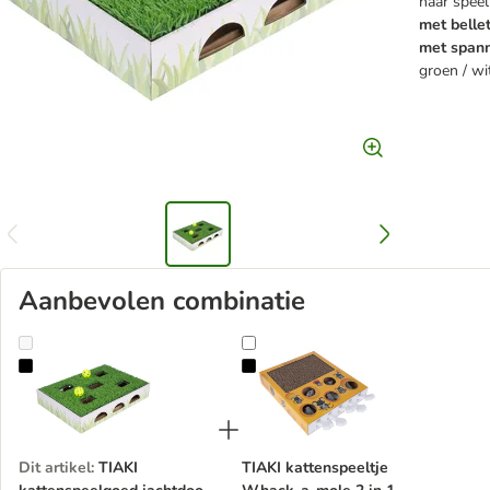
naar speel
met belle
met spann
groen / wi
Aanbevolen combinatie
TIAKI kattenspeelgoed jachtdoos met grasveld
TIAKI kattenspeeltje Whack-a-mol
Dit artikel
:
TIAKI
TIAKI kattenspeeltje