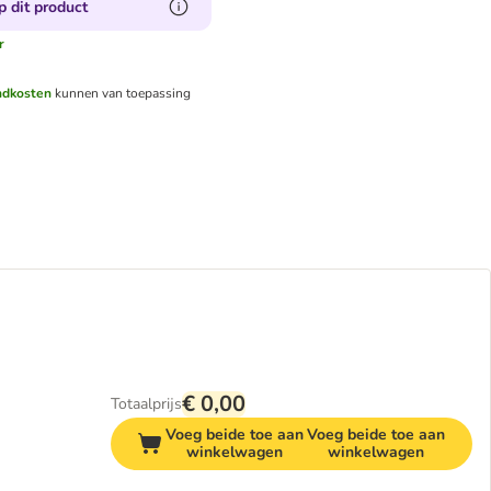
p dit product
r
ndkosten
kunnen van toepassing
€ 0,00
Totaalprijs
Voeg beide toe aan
Voeg beide toe aan
winkelwagen
winkelwagen