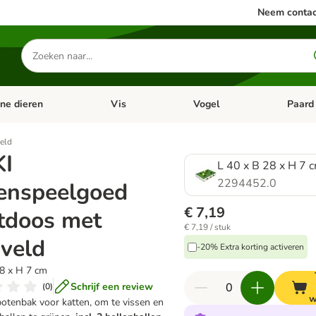
Neem contac
Zoeken
naar
producten
ine dieren
Vis
Vogel
Paard
categorie menu: Apotheek
Open categorie menu: Kleine dieren
Open categorie menu: Vis
Open cat
eld
KI
L 40 x B 28 x H 7 
2294452.0
tenspeelgoed
€ 7,19
tdoos met
€ 7,19 / stuk
veld
-20% Extra korting activeren
28 x H 7 cm
Schrijf een review
(
0
)
w
potenbak voor katten, om te vissen en