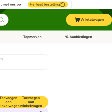
t met ons op
Herhaal bestelling
Winkelwagen
Topmerken
% Aanbiedingen
egorie menu: Vogel
Open categorie menu: Paard
Open categorie menu: Topmerke
cm
Toevoegen
Toevoegen
aan
aan
inkelwagen
winkelwagen