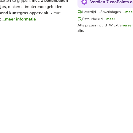
ballen te grijpen,
incl. 2 bellenballen
Verdien 7 zooPoints o
tjes
, maken stimulerende geluiden,
Levertijd 1-3 werkdagen.
...mee
end kunstgras oppervlak
, kleur:
t
...meer informatie
Retourbeleid
...meer
Alle prijzen incl. BTW.
Extra
verze
zijn.
e 2 in 1