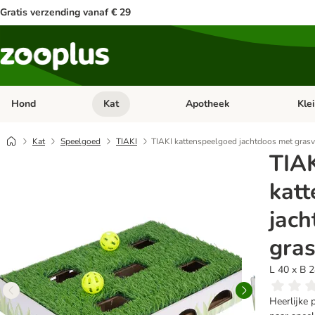
Gratis verzending vanaf € 29
Hond
Kat
Apotheek
Kle
Open categorie menu: Hond
Open categorie menu: Kat
Open 
Kat
Speelgoed
TIAKI
TIAKI kattenspeelgoed jachtdoos met grasv
TIA
kat
jach
gras
L 40 x B 
Heerlijke 