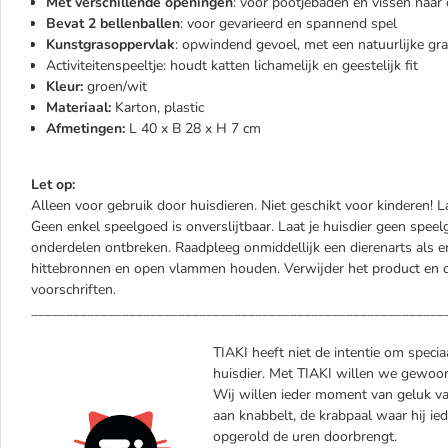
Met verschillende openingen
: voor pootjebaden en vissen naar d
Bevat 2 bellenballen
: voor gevarieerd en spannend spel
Kunstgrasoppervlak
: opwindend gevoel, met een natuurlijke gr
Activiteitenspeeltje: houdt katten lichamelijk en geestelijk fit
Kleur:
groen/wit
Materiaal:
Karton, plastic
Afmetingen:
L 40 x B 28 x H 7 cm
Let op:
Alleen voor gebruik door huisdieren. Niet geschikt voor kinderen! L
Geen enkel speelgoed is onverslijtbaar. Laat je huisdier geen spe
onderdelen ontbreken. Raadpleeg onmiddellijk een dierenarts als er
hittebronnen en open vlammen houden. Verwijder het product en 
voorschriften.
___________________________________________________________
TIAKI heeft niet de intentie om specia
huisdier. Met TIAKI willen we gewoon
Wij willen ieder moment van geluk va
aan knabbelt, de krabpaal waar hij ied
opgerold de uren doorbrengt.