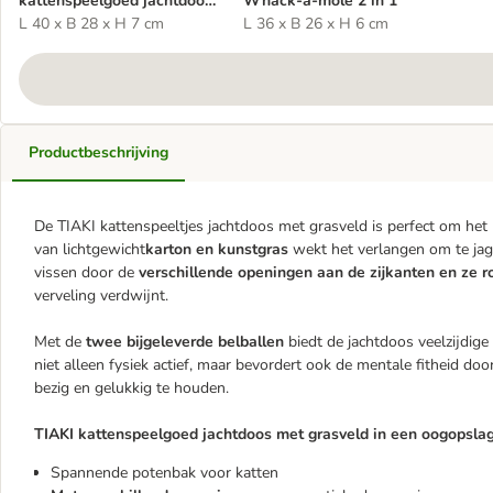
kattenspeelgoed jachtdoos
Whack-a-mole 2 in 1
met grasveld
L 40 x B 28 x H 7 cm
L 36 x B 26 x H 6 cm
Productbeschrijving
De TIAKI kattenspeeltjes jachtdoos met grasveld is perfect om het n
van lichtgewicht
karton en kunstgras
wekt het verlangen om te jage
vissen door de
verschillende openingen aan de zijkanten en ze r
verveling verdwijnt.
Met de
twee bijgeleverde belballen
biedt de jachtdoos veelzijdig
niet alleen fysiek actief, maar bevordert ook de mentale fitheid do
bezig en gelukkig te houden.
TIAKI kattenspeelgoed jachtdoos met grasveld in een oogopslag
Spannende potenbak voor katten