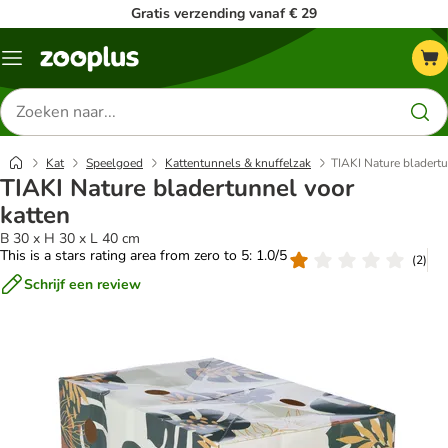
Gratis verzending vanaf € 29
Menu
Zoeken
naar
producten
Kat
Speelgoed
Kattentunnels & knuffelzak
TIAKI Nature bladertu
TIAKI Nature bladertunnel voor
katten
B 30 x H 30 x L 40 cm
This is a stars rating area from zero to 5: 1.0/5
(
2
)
Schrijf een review