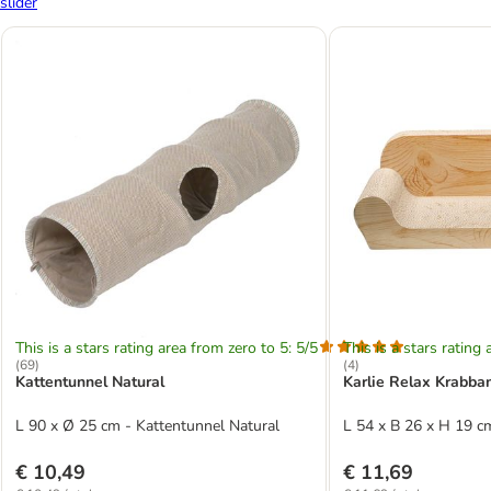
slider
This is a stars rating area from zero to 5: 5/5
This is a stars rating 
(
69
)
(
4
)
Kattentunnel Natural
Karlie Relax Krabba
L 90 x Ø 25 cm - Kattentunnel Natural
L 54 x B 26 x H 19 c
€ 10,49
€ 11,69