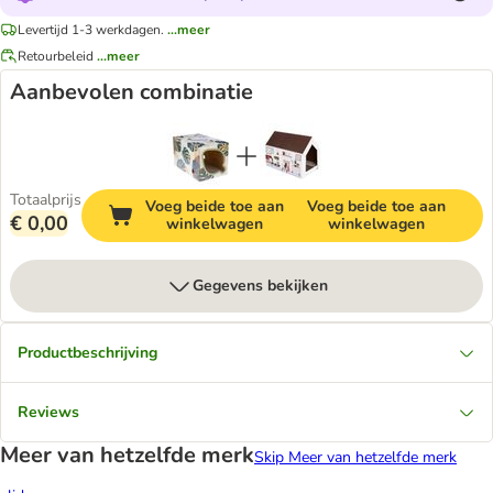
Levertijd 1-3 werkdagen.
...meer
Retourbeleid
...meer
Aanbevolen combinatie
Totaalprijs
Voeg beide toe aan
Voeg beide toe aan
€ 0,00
winkelwagen
winkelwagen
Gegevens bekijken
Productbeschrijving
Reviews
Meer van hetzelfde merk
Skip Meer van hetzelfde merk