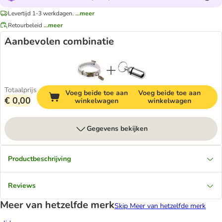
Levertijd 1-3 werkdagen.
...meer
Retourbeleid
...meer
Aanbevolen combinatie
Totaalprijs
Voeg beide toe aan
Voeg beide toe aan
€ 0,00
winkelwagen
winkelwagen
Gegevens bekijken
Productbeschrijving
Reviews
Meer van hetzelfde merk
Skip Meer van hetzelfde merk