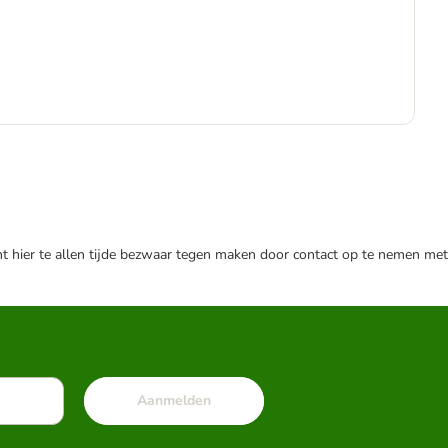
Adv
€
€ 4
nt hier te allen tijde bezwaar tegen maken door contact op te nemen met
Aanmelden