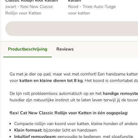
Classic Rollijn voor Katten
katten
zwart - flexi New Classic
Rood - Trixie Auto-Tuigje
Rollijn voor Katten
voor katten
Productbeschrijving
Reviews
Ga met je dier op pad, maar wel met comfort! Een handzame kattenli
voor
katten en kleine dieren tot 8 kg
. Het koord is comfortabel d
De lijn rolt probleemloos automatisch op en het
handige remsys
huisdier zijn natuurlijke instinct uit te laten leven terwijl jij de to
flexi Cat New Classic Rollijn voor Katten in één oogopslag:
Compacte rollijn van koord voor katten, kleine honden of andere
Klein formaat:
bijzonder licht en handzaam
Intuïtief remsysteem:
eenvoudig te bedienen, met stopfunctie