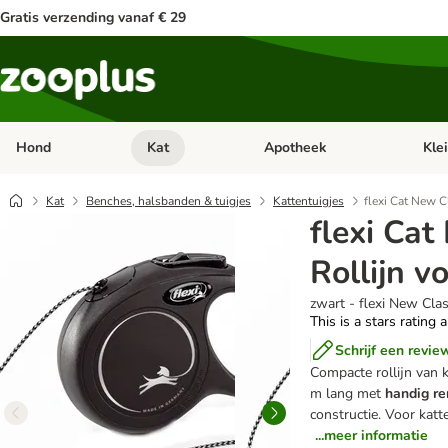
Gratis verzending vanaf € 29
Hond
Kat
Apotheek
Kle
Open categorie menu: Hond
Open categorie menu: Kat
Open 
Kat
Benches, halsbanden & tuigjes
Kattentuigjes
flexi Cat New C
flexi Cat
Rollijn v
zwart - flexi New Clas
This is a stars rating 
Schrijf een revie
Compacte rollijn van 
m lang met
handig r
constructie. Voor katt
...meer informatie