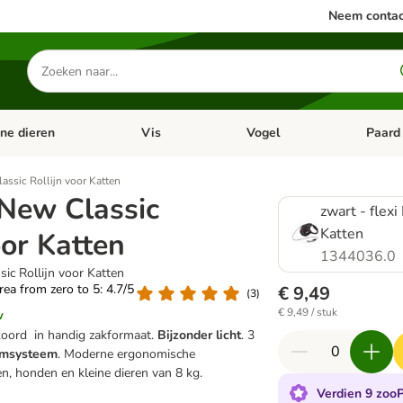
Neem contac
Zoeken
naar
producten
ine dieren
Vis
Vogel
Paard
categorie menu: Apotheek
Open categorie menu: Kleine dieren
Open categorie menu: Vis
Open cat
lassic Rollijn voor Katten
 New Classic
zwart - flexi
Katten
oor Katten
1344036.0
sic Rollijn voor Katten
area from zero to 5: 4.7/5
€ 9,49
(
3
)
€ 9,49 / stuk
w
koord in handig zakformaat.
Bijzonder licht
. 3
emsysteem
. Moderne ergonomische
en, honden en kleine dieren van 8 kg.
Verdien 9 zooP