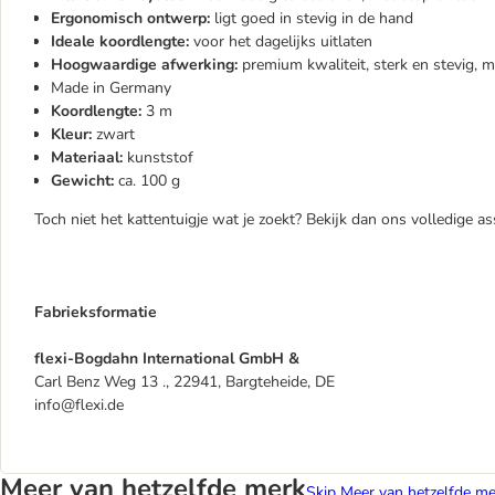
Ergonomisch ontwerp:
ligt goed in stevig in de hand
Ideale koordlengte:
voor het dagelijks uitlaten
Hoogwaardige afwerking:
premium kwaliteit, sterk en stevig,
Made in Germany
Koordlengte:
3 m
Kleur:
zwart
Materiaal:
kunststof
Gewicht:
ca. 100 g
Toch niet het kattentuigje wat je zoekt? Bekijk dan ons volledige a
Fabrieksformatie
flexi-Bogdahn International GmbH &
Carl Benz Weg 13 ., 22941, Bargteheide, DE
info@flexi.de
Meer van hetzelfde merk
Skip Meer van hetzelfde me