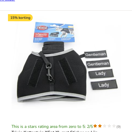
15% korting
This is a stars rating area from zero to 5: 2/5
(
9
)