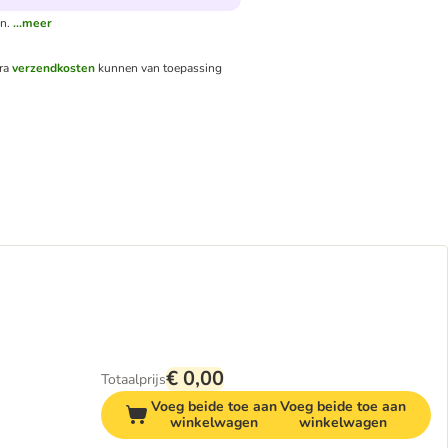
n.
...meer
tra
verzendkosten
kunnen van toepassing
€ 0,00
Totaalprijs
Voeg beide toe aan
Voeg beide toe aan
winkelwagen
winkelwagen