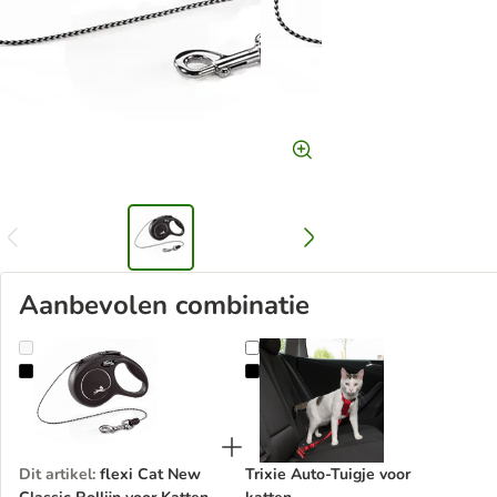
Aanbevolen combinatie
flexi Cat New Classic Rollijn voor Katten
Trixie Auto-Tuigje voor katten
Dit artikel
:
flexi Cat New
Trixie Auto-Tuigje voor