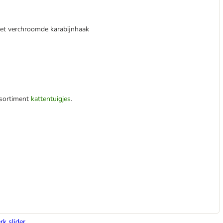
 met verchroomde karabijnhaak
ssortiment
kattentuigjes
.
rk slider