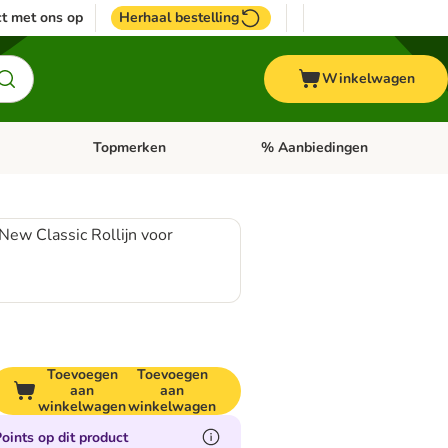
t met ons op
Herhaal bestelling
Winkelwagen
Topmerken
% Aanbiedingen
egorie menu: Vogel
Open categorie menu: Paard
Open categorie menu: Topmerke
 New Classic Rollijn voor
Toevoegen
Toevoegen
aan
aan
winkelwagen
winkelwagen
oints op dit product