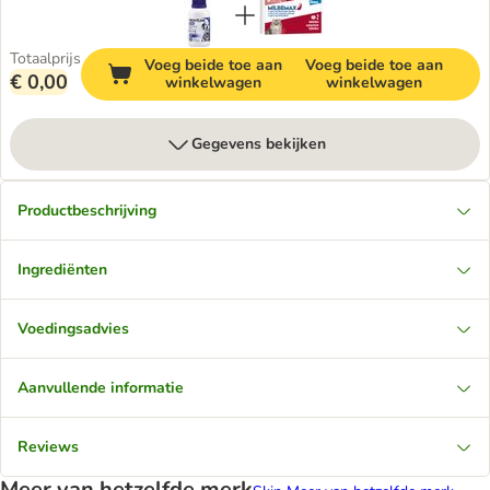
Totaalprijs
Voeg beide toe aan
Voeg beide toe aan
€ 0,00
winkelwagen
winkelwagen
Gegevens bekijken
Productbeschrijving
Ingrediënten
Voedingsadvies
Aanvullende informatie
Reviews
Meer van hetzelfde merk