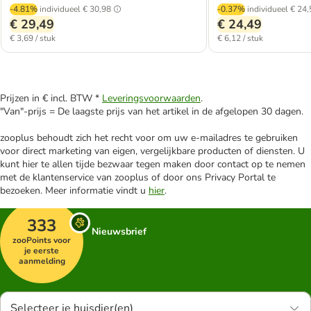
-4.81%
individueel
€ 30,98
-0.37%
individueel
€ 24,
€ 29,49
€ 24,49
€ 3,69 / stuk
€ 6,12 / stuk
Prijzen in € incl. BTW *
Leveringsvoorwaarden
.
"Van"-prijs = De laagste prijs van het artikel in de afgelopen 30 dagen.
zooplus behoudt zich het recht voor om uw e-mailadres te gebruiken
voor direct marketing van eigen, vergelijkbare producten of diensten. U
kunt hier te allen tijde bezwaar tegen maken door contact op te nemen
met de klantenservice van zooplus of door ons Privacy Portal te
bezoeken. Meer informatie vindt u
hier
.
333
Nieuwsbrief
zooPoints voor
je eerste
aanmelding
Selecteer je huisdier(en)