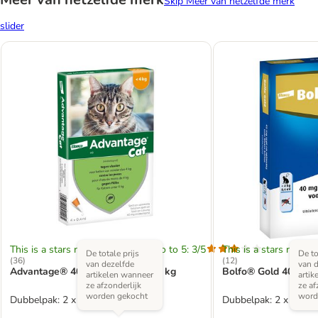
Skip Meer van hetzelfde merk
slider
This is a stars rating area from zero to 5: 3/5
This is a stars rating 
De totale prijs
De to
(
36
)
(
12
)
van dezelfde
van d
Advantage® 40 voor Katten tot 4 kg
Bolfo® Gold 40 voor 
artikelen wanneer
artik
ze afzonderlijk
ze af
worden gekocht
word
Dubbelpak: 2 x 4 pipetten - BE
Dubbelpak: 2 x 2 pipe