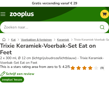
Gratis verzending vanaf € 29
Menu
Zoeken
naar
producten
Kat
Voerbakken & fonteinen
Keramiek
Trixie Keramiek-Voerbak-Se
Trixie Keramiek-Voerbak-Set Eat on
Feet
2 x 300 ml, Ø 12 cm (lichtgrijs/oudroze/lichtblauw) - Trixie Keramiek-
Voerbak-Set Eat on Feet
This is a stars rating area from zero to 5: 4.2/5
(
9
)
Schrijf een review
zooplus’ keuze