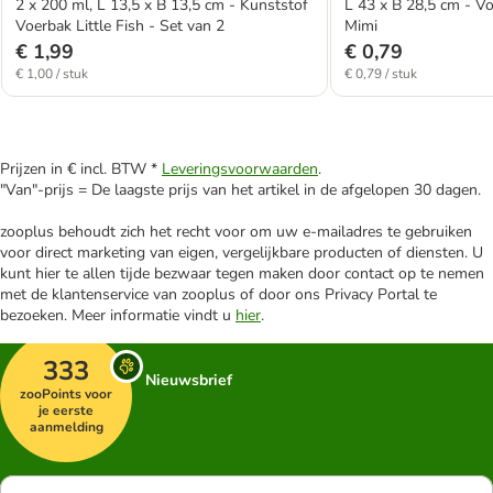
2 x 200 ml, L 13,5 x B 13,5 cm - Kunststof
L 43 x B 28,5 cm - V
Voerbak Little Fish - Set van 2
Mimi
€ 1,99
€ 0,79
€ 1,00 / stuk
€ 0,79 / stuk
Prijzen in € incl. BTW *
Leveringsvoorwaarden
.
"Van"-prijs = De laagste prijs van het artikel in de afgelopen 30 dagen.
zooplus behoudt zich het recht voor om uw e-mailadres te gebruiken
voor direct marketing van eigen, vergelijkbare producten of diensten. U
kunt hier te allen tijde bezwaar tegen maken door contact op te nemen
met de klantenservice van zooplus of door ons Privacy Portal te
bezoeken. Meer informatie vindt u
hier
.
333
Nieuwsbrief
zooPoints voor
je eerste
aanmelding