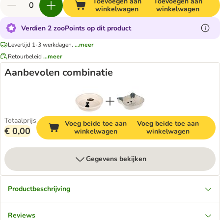
Toevoegen aan
Toevoegen aan
winkelwagen
winkelwagen
Verdien 2 zooPoints op dit product
Levertijd 1-3 werkdagen.
...meer
Retourbeleid
...meer
Aanbevolen combinatie
Totaalprijs
Voeg beide toe aan
Voeg beide toe aan
€ 0,00
winkelwagen
winkelwagen
Gegevens bekijken
Productbeschrijving
Reviews