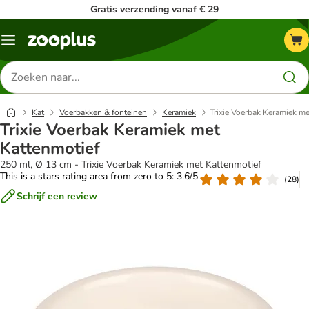
Gratis verzending vanaf € 29
Menu
Zoeken
naar
producten
Kat
Voerbakken & fonteinen
Keramiek
Trixie Voerbak Keramiek me
Trixie Voerbak Keramiek met
Kattenmotief
250 ml, Ø 13 cm - Trixie Voerbak Keramiek met Kattenmotief
This is a stars rating area from zero to 5: 3.6/5
(
28
)
Schrijf een review