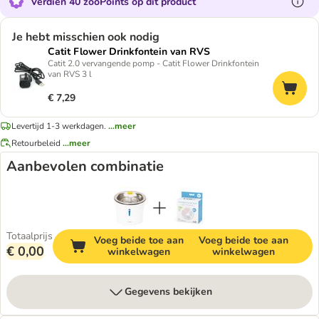
Verdien 40 zooPoints op dit product
Je hebt misschien ook nodig
Catit Flower Drinkfontein van RVS
Catit 2.0 vervangende pomp - Catit Flower Drinkfontein
van RVS 3 l
€ 7,29
Levertijd 1-3 werkdagen.
...meer
Retourbeleid
...meer
Aanbevolen combinatie
Totaalprijs
Voeg beide toe aan
Voeg beide toe aan
€ 0,00
winkelwagen
winkelwagen
Gegevens bekijken