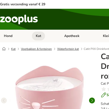
Gratis verzending vanaf € 29
Hond
Kat
Apotheek
Kle
Open categorie menu: Hond
Open categorie menu: Kat
Open 
Kat
Voerbakken & fonteinen
Waterfontein kat
Catit PIXI Drinkfont
Ca
Dr
ro
Cat P
S
Schat
2,5 l