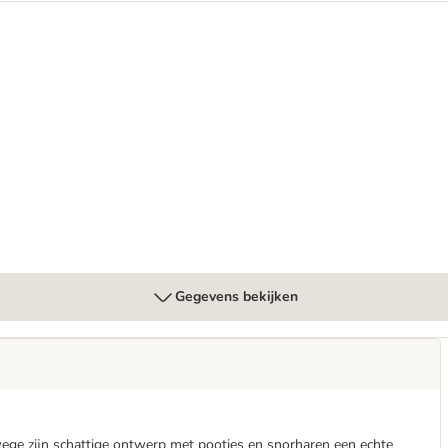
enbakvulling
Gegevens bekijken
wege zijn schattige ontwerp met pootjes en snorharen een echte