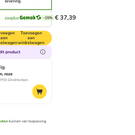
levering
€ 37,39
-15%
evoegen
Toevoegen
aan
aan
kelwagen
winkelwagen
dit product
dig
n, roze
 PIXI Drinkfontein
osten
kunnen van toepassing