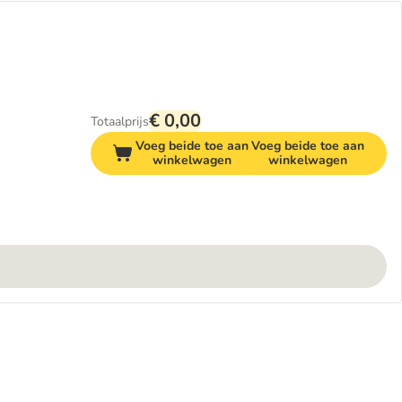
€ 0,00
Totaalprijs
Voeg beide toe aan
Voeg beide toe aan
winkelwagen
winkelwagen