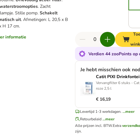
 waterstroomopties
. Zacht
lampje. Stille pomp.
Schakelt
atisch uit
. Afmetingen: L 20,5 x B
x H 17 cm.
To
eer informatie
win
Verdien 44 zooPoints op 
Je hebt misschien ook no
Catit PIXI Drinkfontei
Vervangfilter 6 stuks - Cat
roze 2,5 l
€ 16,19
Levertijd 1-3 werkdagen.
...meer
Retourbeleid
...meer
Alle prijzen incl. BTW.
Extra
verzendk
zijn.