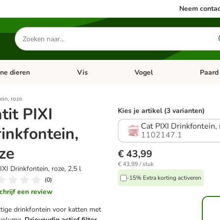
Neem contac
Zoeken
naar
producten
ine dieren
Vis
Vogel
Paard
categorie menu: Apotheek
Open categorie menu: Kleine dieren
Open categorie menu: Vis
Open cat
ein, roze
tit PIXI
Kies je artikel (3 varianten)
Cat PIXI Drinkfontein, 
inkfontein,
1102147.1
ze
€ 43,99
€ 43,99 / stuk
IXI Drinkfontein, roze, 2,5 l
-15% Extra korting activeren
(
0
)
chrijf een review
tige drinkfontein voor katten met
 volume.
Drievoudig actief filter
.