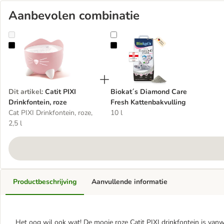
Aanbevolen combinatie
Catit PIXI Drinkfontein, roze
Biokat´s Diamond Care Fresh Katt
Dit artikel
:
Catit PIXI
Biokat´s Diamond Care
Drinkfontein, roze
Fresh Kattenbakvulling
Cat PIXI Drinkfontein, roze,
10 l
2,5 l
Productbeschrijving
Aanvullende informatie
Het oog wil ook wat! De mooie roze Catit PIXI drinkfontein is van