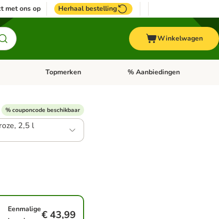
t met ons op
Herhaal bestelling
Winkelwagen
Topmerken
% Aanbiedingen
egorie menu: Vogel
Open categorie menu: Paard
Open categorie menu: Topmerke
% couponcode beschikbaar
roze, 2,5 l
Eenmalige
€ 43,99