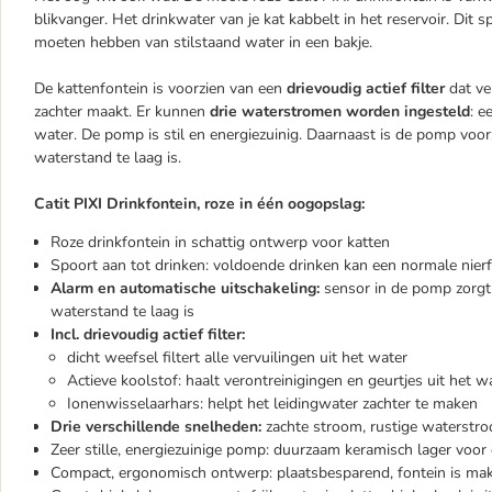
blikvanger. Het drinkwater van je kat kabbelt in het reservoir. Dit sp
moeten hebben van stilstaand water in een bakje.
De kattenfontein is voorzien van een
drievoudig actief filter
dat ve
zachter maakt. Er kunnen
drie waterstromen worden ingesteld
: e
water. De pomp is stil en energiezuinig. Daarnaast is de pomp vo
waterstand te laag is.
Catit PIXI Drinkfontein, roze in één oogopslag:
Roze drinkfontein in schattig ontwerp voor katten
Spoort aan tot drinken: voldoende drinken kan een normale nie
Alarm en automatische uitschakeling:
sensor in de pomp zorgt 
waterstand te laag is
Incl. drievoudig actief filter:
dicht weefsel filtert alle vervuilingen uit het water
Actieve koolstof: haalt verontreinigingen en geurtjes uit het w
Ionenwisselaarhars: helpt het leidingwater zachter te maken
Drie verschillende snelheden:
zachte stroom, rustige waterstr
Zeer stille, energiezuinige pomp: duurzaam keramisch lager voo
Compact, ergonomisch ontwerp: plaatsbesparend, fontein is mak