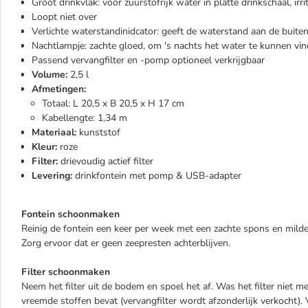
Groot drinkvlak: voor zuurstofrijk water in platte drinkschaal, irr
Loopt niet over
Verlichte waterstandinidcator: geeft de waterstand aan de buite
Nachtlampje: zachte gloed, om 's nachts het water te kunnen vin
Passend vervangfilter en -pomp optioneel verkrijgbaar
Volume:
2,5 l
Afmetingen:
Totaal: L 20,5 x B 20,5 x H 17 cm
Kabellengte: 1,34 m
Materiaal:
kunststof
Kleur:
roze
Filter:
drievoudig actief filter
Levering:
drinkfontein met pomp & USB-adapter
Fontein schoonmaken
Reinig de fontein een keer per week met een zachte spons en milde
Zorg ervoor dat er geen zeepresten achterblijven.
Filter schoonmaken
Neem het filter uit de bodem en spoel het af. Was het filter niet met
vreemde stoffen bevat (vervangfilter wordt afzonderlijk verkocht). V