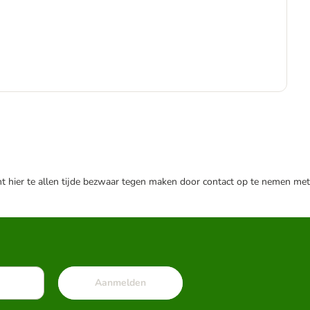
€
€ 1
nt hier te allen tijde bezwaar tegen maken door contact op te nemen met
Aanmelden