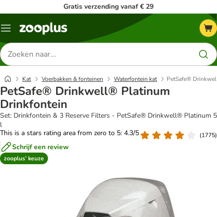
Gratis verzending vanaf € 29
Menu
Zoeken
naar
producten
Kat
Voerbakken & fonteinen
Waterfontein kat
PetSafe® Drinkwel
PetSafe® Drinkwell® Platinum
Drinkfontein
Set: Drinkfontein & 3 Reserve Filters - PetSafe® Drinkwell® Platinum 5
l
This is a stars rating area from zero to 5: 4.3/5
(
1775
)
Schrijf een review
zooplus’ keuze