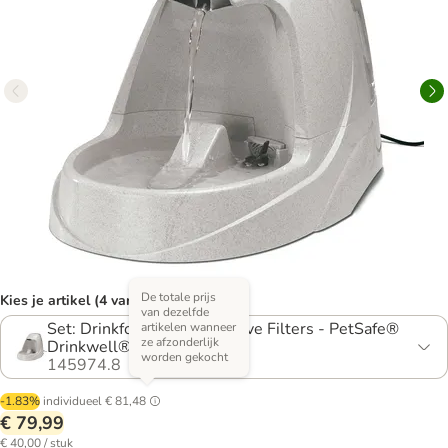
De totale prijs
Kies je artikel (4 varianten)
van dezelfde
Set: Drinkfontein & 3 Reserve Filters - PetSafe®
artikelen wanneer
ze afzonderlijk
Drinkwell® Platinum 5 l
worden gekocht
145974.8
-1.83%
individueel
€ 81,48
€ 79,99
€ 40,00 / stuk