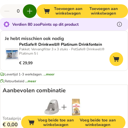
Toevoegen aan
Toevoegen aan
winkelwagen
winkelwagen
Verdien 80 zooPoints op dit product
Je hebt misschien ook nodig
PetSafe® Drinkwell® Platinum Drinkfontein
Pakket: Vervangfilter 3 x 3 stuks - PetSafe® Drinkwell®
Platinum 5 l
€ 29,99
Levertijd 1-3 werkdagen.
...meer
Retourbeleid
...meer
Aanbevolen combinatie
Totaalprijs
Voeg beide toe aan
Voeg beide toe aan
€ 0,00
winkelwagen
winkelwagen