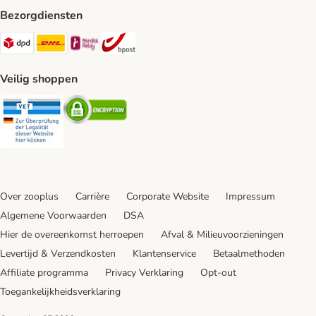
Bezorgdiensten
Dpd Shipping Method
DHL Shipping Method
Mondial Relay Shipping Method
bpost Shipping Method
Veilig shoppen
Security
Security
Over zooplus
Carrière
Corporate Website
Impressum
Algemene Voorwaarden
DSA
Hier de overeenkomst herroepen
Afval & Milieuvoorzieningen
Levertijd & Verzendkosten
Klantenservice
Betaalmethoden
Affiliate programma
Privacy Verklaring
Opt-out
Toegankelijkheidsverklaring