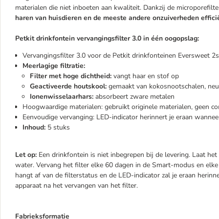
materialen die niet inboeten aan kwaliteit. Dankzij de microporefi
haren van huisdieren en de meeste andere onzuiverheden effici
Petkit drinkfontein vervangingsfilter 3.0 in één oogopslag:
Vervangingsfilter 3.0 voor de Petkit drinkfonteinen Eversweet 2s
Meerlagige filtratie:
Filter met hoge dichtheid:
vangt haar en stof op
Geactiveerde houtskool:
gemaakt van kokosnootschalen, neut
Ionenwisselaarhars:
absorbeert zware metalen
Hoogwaardige materialen: gebruikt originele materialen, geen c
Eenvoudige vervanging: LED-indicator herinnert je eraan wannee
Inhoud:
5 stuks
Let op:
Een drinkfontein is niet inbegrepen bij de levering. Laat h
water. Vervang het filter elke 60 dagen in de Smart-modus en elk
hangt af van de filterstatus en de LED-indicator zal je eraan heri
apparaat na het vervangen van het filter.
Fabrieksformatie