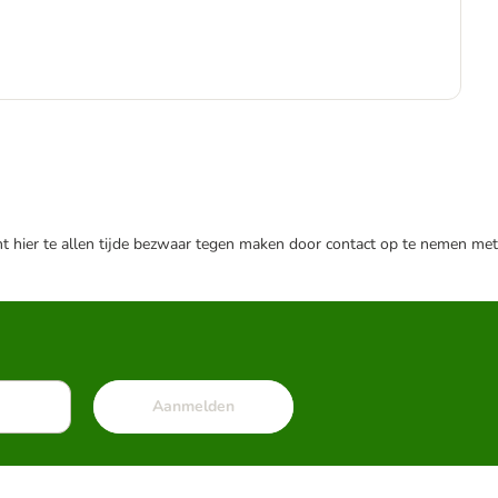
€
€ 1
nt hier te allen tijde bezwaar tegen maken door contact op te nemen met
Aanmelden