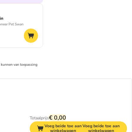
in
ioneer Pet Swan
n
kunnen van toepassing
€ 0,00
Totaalprijs
Voeg beide toe aan
Voeg beide toe aan
winkelwagen
winkelwagen