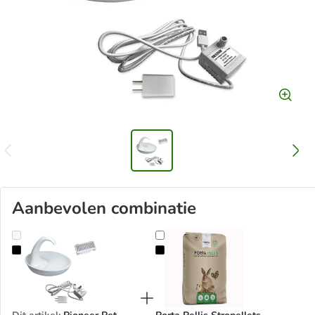
Aanbevolen combinatie
Pioneer Pet Swan Fountain
Porta Pellis Stropellets