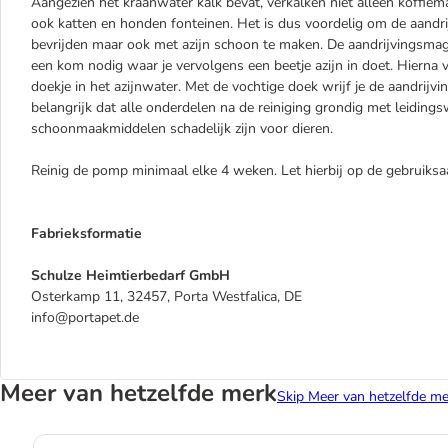
Aangezien het kraanwater kalk bevat, verkalken niet alleen koffiema
ook katten en honden fonteinen. Het is dus voordelig om de aandrij
bevrijden maar ook met azijn schoon te maken. De aandrijvingsmagne
een kom nodig waar je vervolgens een beetje azijn in doet. Hierna 
doekje in het azijnwater. Met de vochtige doek wrijf je de aandrij
belangrijk dat alle onderdelen na de reiniging grondig met leiding
schoonmaakmiddelen schadelijk zijn voor dieren.
Reinig de pomp minimaal elke 4 weken. Let hierbij op de gebruiksa
Fabrieksformatie
Schulze Heimtierbedarf GmbH
Osterkamp 11, 32457, Porta Westfalica, DE
info@portapet.de
Meer van hetzelfde merk
Skip Meer van hetzelfde me