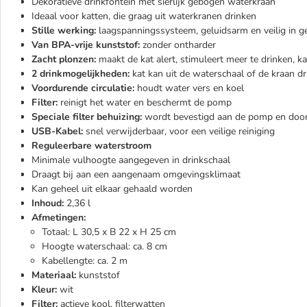
Dekoratieve drinkfontein met sierlijk gebogen waterkraan
Ideaal voor katten, die graag uit waterkranen drinken
Stille werking:
laagspanningssysteem, geluidsarm en veilig in g
Van BPA-vrije kunststof:
zonder ontharder
Zacht plonzen:
maakt de kat alert, stimuleert meer te drinken, 
2 drinkmogelijkheden:
kat kan uit de waterschaal of de kraan d
Voordurende circulatie:
houdt water vers en koel
Filter:
reinigt het water en beschermt de pomp
Speciale filter behuizing:
wordt bevestigd aan de pomp en doo
USB-Kabel:
snel verwijderbaar, voor een veilige reiniging
Reguleerbare waterstroom
Minimale vulhoogte aangegeven in drinkschaal
Draagt bij aan een aangenaam omgevingsklimaat
Kan geheel uit elkaar gehaald worden
Inhoud:
2,36 l
Afmetingen:
Totaal: L 30,5 x B 22 x H 25 cm
Hoogte waterschaal: ca. 8 cm
Kabellengte: ca. 2 m
Materiaal:
kunststof
Kleur:
wit
Filter:
actieve kool, filterwatten