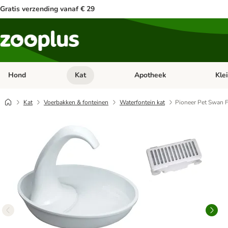
Gratis verzending vanaf € 29
Hond
Kat
Apotheek
Kle
Open categorie menu: Hond
Open categorie menu: Kat
Open 
Kat
Voerbakken & fonteinen
Waterfontein kat
Pioneer Pet Swan 