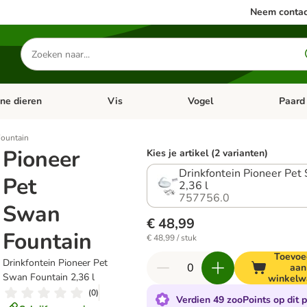
Neem contac
Zoeken
naar
producten
ine dieren
Vis
Vogel
Paard
categorie menu: Apotheek
Open categorie menu: Kleine dieren
Open categorie menu: Vis
Open cat
Fountain
Pioneer
Kies je artikel (2 varianten)
Drinkfontein Pioneer Pet
Pet
2,36 l
757756.0
Swan
€ 48,99
Fountain
€ 48,99 / stuk
Toevoe
Drinkfontein Pioneer Pet
aan
Swan Fountain 2,36 l
winkelw
(
0
)
Verdien 49 zooPoints op dit 