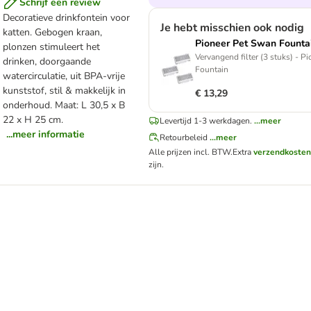
Schrijf een review
Decoratieve drinkfontein voor
Je hebt misschien ook nodig
katten. Gebogen kraan,
Pioneer Pet Swan Founta
plonzen stimuleert het
Vervangend filter (3 stuks) - P
drinken, doorgaande
Fountain
watercirculatie, uit BPA-vrije
kunststof, stil & makkelijk in
€ 13,29
onderhoud. Maat: L 30,5 x B
22 x H 25 cm.
Levertijd 1-3 werkdagen.
...meer
...meer informatie
Retourbeleid
...meer
Alle prijzen incl. BTW.
Extra
verzendkoste
zijn.