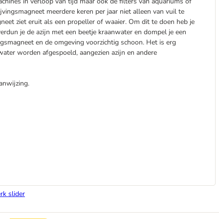
chines in verloop van tijd maar ook de filters van aquariums of
vingsmagneet meerdere keren per jaar niet alleen van vuil te
et ziet eruit als een propeller of waaier. Om dit te doen heb je
verdun je de azijn met een beetje kraanwater en dompel je een
vingsmagneet en de omgeving voorzichtig schoon. Het is erg
swater worden afgespoeld, aangezien azijn en andere
anwijzing.
rk slider