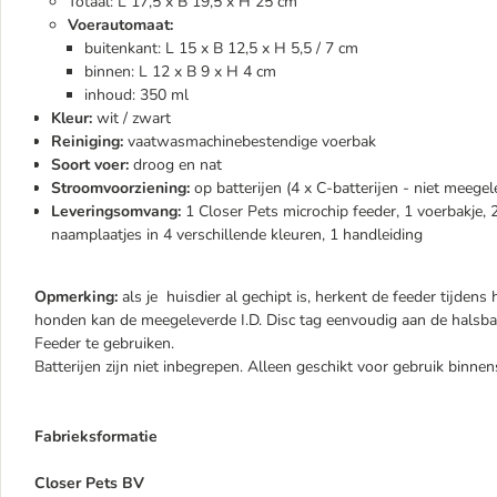
Totaal: L 17,5 x B 19,5 x H 25 cm
Voerautomaat:
buitenkant: L 15 x B 12,5 x H 5,5 / 7 cm
binnen: L 12 x B 9 x H 4 cm
inhoud: 350 ml
Kleur:
wit / zwart
Reiniging:
vaatwasmachinebestendige voerbak
Soort voer:
droog en nat
Stroomvoorziening:
op batterijen (4 x C-batterijen - niet meege
Leveringsomvang:
1 Closer Pets microchip feeder, 1 voerbakje, 2
naamplaatjes in 4 verschillende kleuren, 1 handleiding
Opmerking:
als je huisdier al gechipt is, herkent de feeder tijden
honden kan de meegeleverde I.D. Disc tag eenvoudig aan de hals
Feeder te gebruiken.
Batterijen zijn niet inbegrepen. Alleen geschikt voor gebruik binnen
Fabrieksformatie
Closer Pets BV