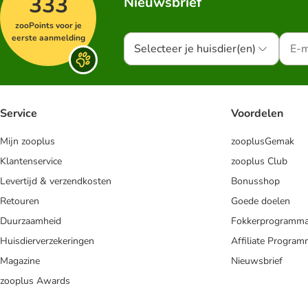
333
Nieuwsbrief
zooPoints voor je
eerste aanmelding
Selecteer je huisdier(en)
Service
Voordelen
Mijn zooplus
zooplusGemak
Klantenservice
zooplus Club
Levertijd & verzendkosten
Bonusshop
Retouren
Goede doelen
Duurzaamheid
Fokkerprogramm
Huisdierverzekeringen
Affiliate Progra
Magazine
Nieuwsbrief
zooplus Awards