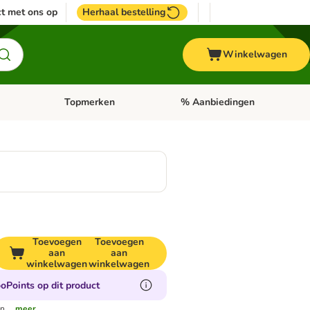
t met ons op
Herhaal bestelling
Winkelwagen
Topmerken
% Aanbiedingen
egorie menu: Vogel
Open categorie menu: Paard
Open categorie menu: Topmerke
Toevoegen
Toevoegen
aan
aan
winkelwagen
winkelwagen
oPoints op dit product
n.
...meer