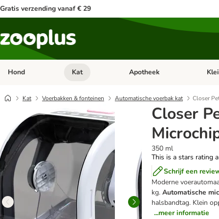
Gratis verzending vanaf € 29
Hond
Kat
Apotheek
Kle
Open categorie menu: Hond
Open categorie menu: Kat
Open 
Kat
Voerbakken & fonteinen
Automatische voerbak kat
Closer Pe
Closer P
Microchi
350 ml
This is a stars rating 
Schrijf een revie
Moderne voerautomaat
kg.
Automatische
mic
halsbandtag. Klein op
...meer informatie