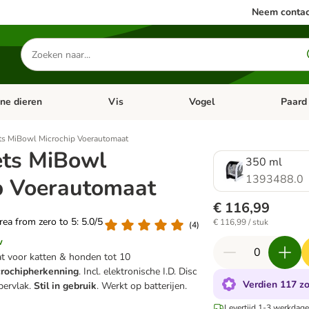
Neem contac
Zoeken
naar
producten
ine dieren
Vis
Vogel
Paard
categorie menu: Apotheek
Open categorie menu: Kleine dieren
Open categorie menu: Vis
Open cat
ts MiBowl Microchip Voerautomaat
ets MiBowl
350 ml
1393488.0
p Voerautomaat
€ 116,99
area from zero to 5: 5.0/5
€ 116,99 / stuk
(
4
)
w
 voor katten & honden tot 10
rochipherkenning
. Incl. elektronische I.D. Disc
Verdien 117 zo
pervlak.
Stil in gebruik
. Werkt op batterijen.
Levertijd 1-3 werkdage