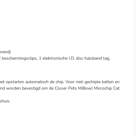
leverd)
 beschermingsclips, 1 elektronische I.D. disc halsband tag,
s het opstarten automatisch de chip. Voor niet-gechipte katten en
band worden bevestigd om de Closer Pets MiBowl Microchip Cat
shuis.