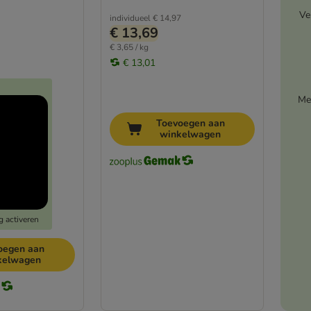
Ve
individueel
€ 14,97
€ 13,69
€ 3,65 / kg
€ 13,01
Me
Toevoegen aan
winkelwagen
g activeren
oegen aan
kelwagen