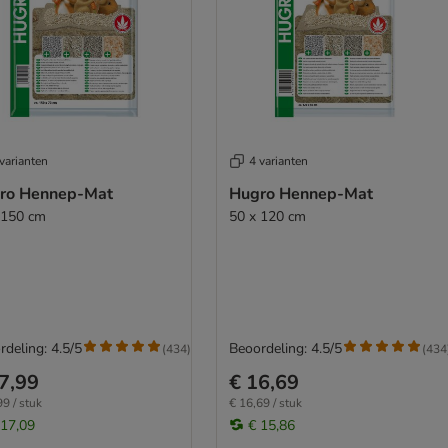
varianten
4 varianten
ro Hennep-Mat
Hugro Hennep-Mat
 150 cm
50 x 120 cm
rdeling: 4.5/5
Beoordeling: 4.5/5
(
434
)
(
434
7,99
€ 16,69
99 / stuk
€ 16,69 / stuk
 17,09
€ 15,86