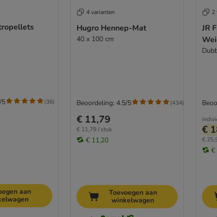
4 varianten
2 
tropellets
Hugro Hennep-Mat
JR 
40 x 100 cm
Wei
Dubb
/5
(
36
)
Beoordeling: 4.5/5
Beoo
(
434
)
€ 11,79
indiv
€ 1
€ 11,79 / stuk
€ 11,20
€ 25,
€
oegen aan
Toevoegen aan
kelwagen
winkelwagen