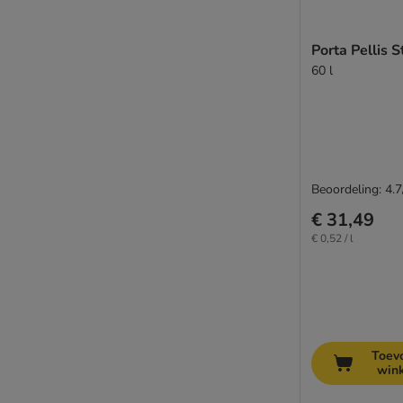
Porta Pellis S
60 l
Beoordeling: 4.7
€ 31,49
€ 0,52 / l
Toev
win