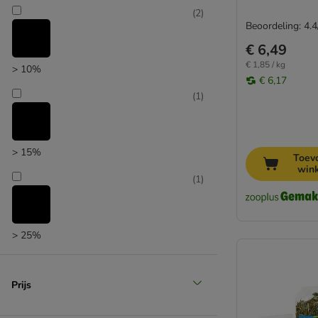
(
2
)
Beoordeling: 4.4
€ 6,49
€ 1,85 / kg
> 10%
€ 6,17
(
1
)
> 15%
Toev
win
(
1
)
> 25%
Prijs