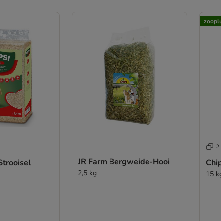
zoopl
2 
JR Farm Bergweide-Hooi
Strooisel
Chip
2,5 kg
15 k