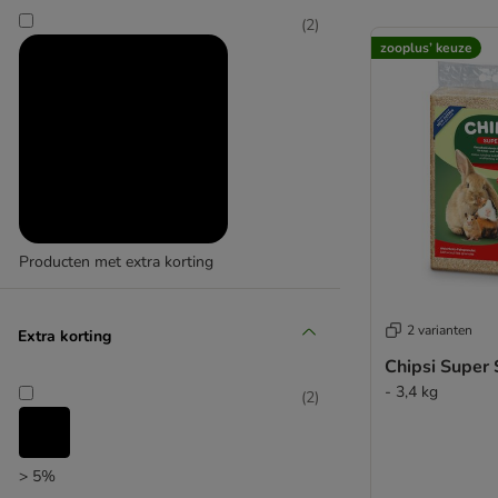
(
2
)
zooplus’ keuze
Producten met extra korting
(
3
)
2 varianten
Extra korting
Chipsi Super 
- 3,4 kg
(
2
)
zooplus’ keuze
> 5%