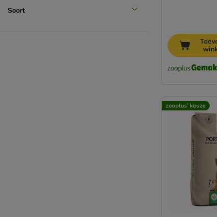
Soort
Toev
win
zooplus’ keuze