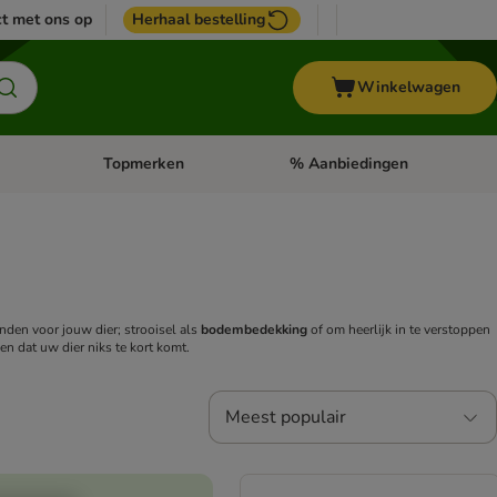
t met ons op
Herhaal bestelling
Winkelwagen
Topmerken
% Aanbiedingen
egorie menu: Vogel
Open categorie menu: Paard
Open categorie menu: Topmerke
nden voor jouw dier; strooisel als
bodembedekking
of om heerlijk in te verstoppen
gen dat uw dier niks te kort komt.
Meest populair