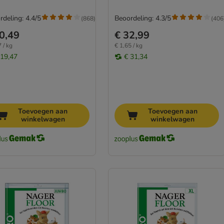
rdeling: 4.4/5
Beoordeling: 4.3/5
(
868
)
(
406
0,49
€ 32,99
 / kg
€ 1,65 / kg
 19,47
€ 31,34
Toevoegen aan
Toevoegen aan
winkelwagen
winkelwagen