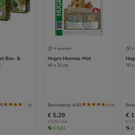
4 varianten
4 
et Bos- &
Hugro Hennep-Mat
Hug
m
40 x 25 cm
70 x
/5
Beoordeling: 4.5/5
Beoo
(
8
)
(
434
)
€ 5,29
€ 1
€ 5,29 / stuk
€ 17,
€ 5,03
€