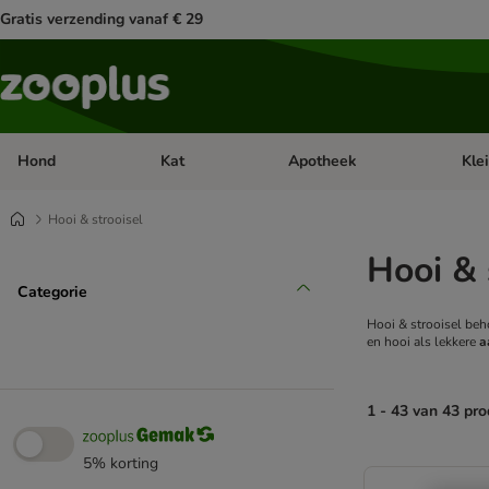
Gratis verzending vanaf € 29
Hond
Kat
Apotheek
Kle
Open categorie menu: Hond
Open categorie menu: Kat
Open 
Hooi & strooisel
Hooi & 
Categorie
Hooi & strooisel beh
en hooi als lekkere
a
1 - 43 van 43 pr
5% korting
product items ha