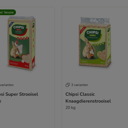
us’ keuze
varianten
3 varianten
si Super Strooisel
Chipsi Classic
g
Knaagdierenstrooisel
20 kg