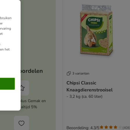
ebruiken
uw
rvaring
et
e
en het
Jouw voordelen
3 varianten
Chipsi Classic
Knaagdierenstrooisel
- 3,2 kg (ca. 60 liter)
ctiveer zooplus Gemak en
bespaar altijd 5%
Beoordeling: 4.3/5
(
406