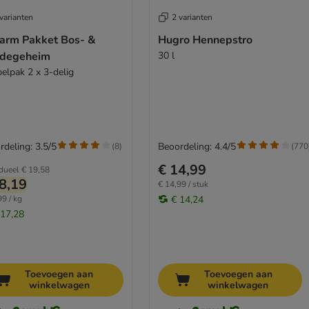
varianten
2 varianten
Farm Pakket Bos- &
Hugro Hennepstro
degeheim
30 l
elpak 2 x 3-delig
rdeling: 3.5/5
Beoordeling: 4.4/5
(
8
)
(
770
€ 14,99
idueel
€ 19,58
8,19
€ 14,99 / stuk
99 / kg
€ 14,24
 17,28
Toevoegen aan
Toevoegen aan
winkelwagen
winkelwagen