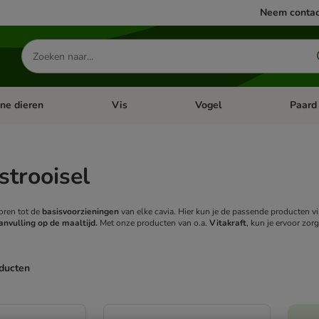
Neem contac
Zoeken
naar
producten
ine dieren
Vis
Vogel
Paard
categorie menu: Apotheek
Open categorie menu: Kleine dieren
Open categorie menu: Vis
Open cat
strooisel
oren tot de
basisvoorzieningen
van elke cavia. Hier kun je de passende producten vi
anvulling op de maaltijd.
Met onze producten van o.a.
Vitakraft
, kun je ervoor zor
oducten
ve been changed