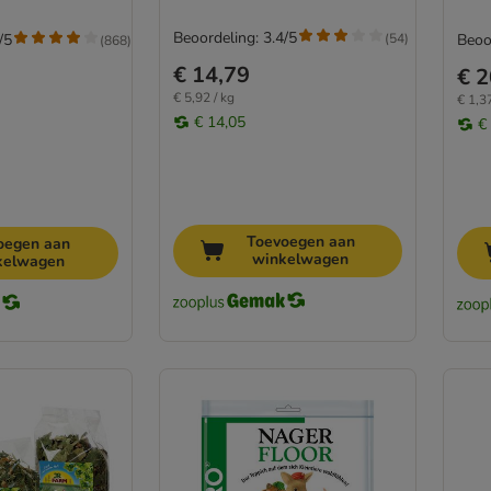
Beoordeling: 3.4/5
(
54
)
/5
Beoo
(
868
)
€ 14,79
€ 2
€ 5,92 / kg
€ 1,37
€ 14,05
€
Toevoegen aan
oegen aan
winkelwagen
kelwagen