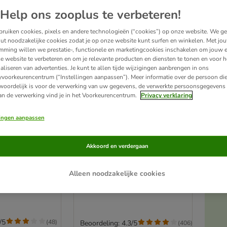
Help ons zooplus te verbeteren!
ruiken cookies, pixels en andere technologieën (“cookies”) op onze website. We g
ut noodzakelijke cookies zodat je op onze website kunt surfen en winkelen. Met jo
mming willen we prestatie-, functionele en marketingcookies inschakelen om jouw e
e website te verbeteren en om je relevante producten en diensten te tonen en voor h
aliseren van advertenties. Je kunt te allen tijde wijzigingen aanbrengen in ons
yvoorkeurencentrum (“Instellingen aanpassen”). Meer informatie over de persoon di
woordelijk is voor de verwerking van uw gegevens, de verwerkte persoonsgegevens 
an de verwerking vind je in het Voorkeurencentrum.
Privacy verklaring
lingen aanpassen
3 varianten
iversal
Chipsi Classic
Akkoord en verdergaan
ling
Knaagdierenstrooisel
Voordeelpakket: 3 x 3,2 kg
Alleen noodzakelijke cookies
A
/5
(
48
)
Beoordeling: 4.3/5
(
406
)