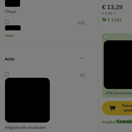
€ 13,29
Chipsi
€ 0,66 / l
€ 12,63
(
12
)
meer
Hugro
(
3
)
Actie
(
2
)
JR Farm
-10% Extra kortin
(
1
)
Toev
win
Mucki
Afgeprijsde producten