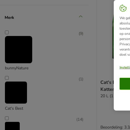
Merk
We geb
absolu
toeste
(
9
)
op onz
person
Privac
verant
doel v
Instel
bunnyNature
(
1
)
Cat's Best Un
Kattenbakvul
20 L (11 kg)
Cat's Best
(
14
)
Beoordeling: 3.3