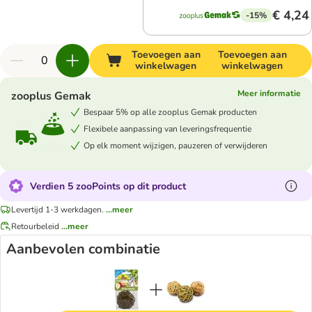
€ 4,24
-15%
Toevoegen aan
Toevoegen aan
winkelwagen
winkelwagen
Meer informatie
zooplus Gemak
Bespaar 5% op alle zooplus Gemak producten
Flexibele aanpassing van leveringsfrequentie
Op elk moment wijzigen, pauzeren of verwijderen
Verdien 5 zooPoints op dit product
Levertijd 1-3 werkdagen.
...meer
Retourbeleid
...meer
Aanbevolen combinatie