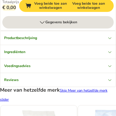
Totaalprijs
Voeg beide toe aan
Voeg beide toe aan
€ 0,00
winkelwagen
winkelwagen
Gegevens bekijken
Productbeschrijving
Ingrediënten
Voedingsadvies
Reviews
Meer van hetzelfde merk
Skip Meer van hetzelfde merk
slider