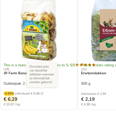
This is a stars rating area from zero to 5: 5/5
This is a stars rating 
De totale prijs
(
18
)
(
31
)
van dezelfde
JR Farm Bananen-Chips
Erwtenvlokken
artikelen wanneer
ze afzonderlijk
worden gekocht
Dubbelpak: 2 x 150 g
500 g
-9.89%
individueel
€ 6,98
Adviesprijs € 2,59
€ 6,29
€ 2,19
€ 20,97 / kg
€ 4,38 / kg