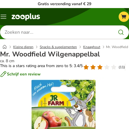
Gratis verzending vanaf € 29
Menu
Zoeken
naar
producten
Kleine dieren
Snacks & supplementen
Knaaghout
Mr. Woodfield
Mr. Woodfield Wilgenappelbal
ca. 8 cm
This is a stars rating area from zero to 5: 3.4/5
(
11
)
Schrijf een review