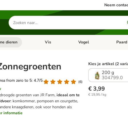
Neem contac
Zoeken
naar
producten
ine dieren
Vis
Vogel
Paard
categorie menu: Apotheek
Open categorie menu: Kleine dieren
Open categorie menu: Vis
Open cat
Zonnegroenten
Kies je artikel (2 var
200 g
304799.0
area from zero to 5: 4.7/5
(
6
)
€ 3,99
w
droogde groenten van JR Farm,
ideaal om te
€ 19,95 / kg
fdvoer
: komkommer, pompoen en courgette,
 andere knaagdieren, ook voor honden als
er informatie