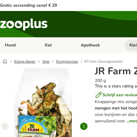
Gratis verzending vanaf € 29
Hond
Kat
Apotheek
Kle
Open categorie menu: Hond
Open categorie menu: Kat
Open 
Kleine dieren
Voer
Konijnenvoer
JR Farm Zonnegroenten
JR Farm 
200 g
This is a stars rating 
Schrijf een revie
Knapperige mix zonge
mengen met het hoo
voor konijnen en alle
aanvullend voer
...me