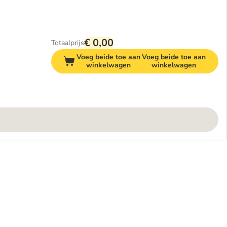
€ 0,00
Totaalprijs
Voeg beide toe aan
Voeg beide toe aan
winkelwagen
winkelwagen