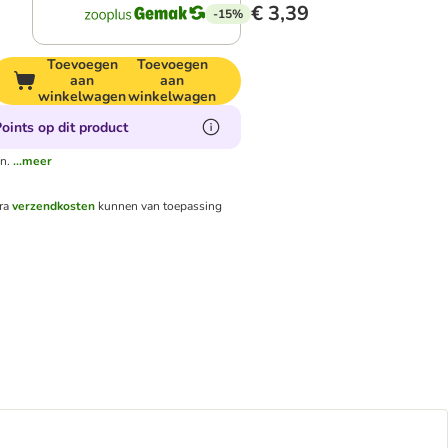
€ 3,39
-15%
Toevoegen
Toevoegen
aan
aan
winkelwagen
winkelwagen
oints op dit product
n.
...meer
tra
verzendkosten
kunnen van toepassing