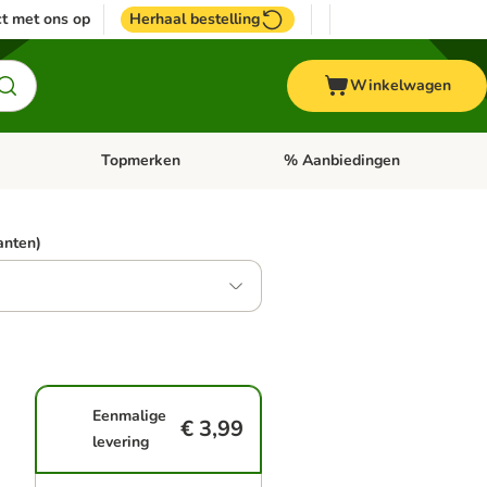
t met ons op
Herhaal bestelling
Winkelwagen
Topmerken
% Aanbiedingen
egorie menu: Vogel
Open categorie menu: Paard
Open categorie menu: Topmerke
ianten)
Eenmalige
€ 3,99
levering