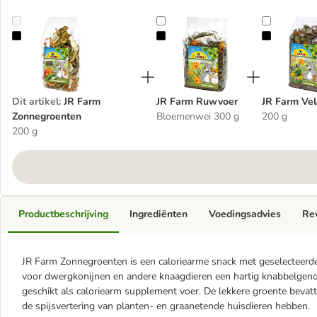
JR Farm Zonnegroenten
JR Farm Ruwvoer
JR Farm V
Dit artikel
:
JR Farm
JR Farm Ruwvoer
JR Farm Vel
Zonnegroenten
Bloemenwei 300 g
200 g
200 g
Productbeschrijving
Ingrediënten
Voedingsadvies
Re
JR Farm Zonnegroenten is een caloriearme snack met geselecteerd
voor dwergkonijnen en andere knaagdieren een hartig knabbelgenot 
geschikt als caloriearm supplement voer. De lekkere groente bevat
de spijsvertering van planten- en graanetende huisdieren hebben.