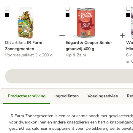
JR Farm Zonnegroenten
Edgard & Cooper Senior graanvrij
W
Dit artikel
:
JR Farm
Edgard & Cooper Senior
Wol
Zonnegroenten
graanvrij 400 g
Mix
Voordeelpakket 3 x 200 g
Kip & Zalm
6 x
& K
Productbeschrijving
Ingrediënten
Voedingsadvies
Re
JR Farm Zonnegroenten is een caloriearme snack met geselecteerd
voor dwergkonijnen en andere knaagdieren een hartig knabbelgenot 
geschikt als caloriearm supplement voer. De lekkere groente bevat