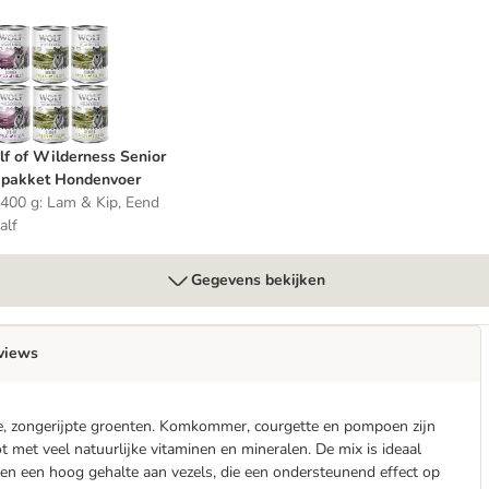
 400 g
olf of Wilderness Senior Mixpakket Hondenvoer
f of Wilderness Senior
pakket Hondenvoer
 400 g: Lam & Kip, Eend
alf
Gegevens bekijken
views
e, zongerijpte groenten. Komkommer, courgette en pompoen zijn
met veel natuurlijke vitaminen en mineralen. De mix is ideaal
ten een hoog gehalte aan vezels, die een ondersteunend effect op