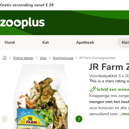
Gratis verzending vanaf € 29
Hond
Kat
Apotheek
Kle
Open categorie menu: Hond
Open categorie menu: Kat
Open 
Kleine dieren
Voer
Konijnenvoer
JR Farm Zonnegroenten
JR Farm 
Voordeelpakket 3 x 2
This is a stars rating 
Schrijf een revie
Knapperige mix zonge
mengen met het hoo
voor konijnen en alle
aanvullend voer
...me