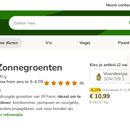
Neem contac
Zoeken
naar
producten
ine dieren
Vis
Vogel
Paard
categorie menu: Apotheek
Open categorie menu: Kleine dieren
Open categorie menu: Vis
Open cat
Zonnegroenten
Kies je artikel (2 var
Voordeelpak
00 g
304799.1
area from zero to 5: 4.7/5
(
6
)
w
-8.19%
individueel
€ 11,
€ 10,99
droogde groenten van JR Farm,
ideaal om te
fdvoer
: komkommer, pompoen en courgette,
€ 18,32 / kg
 andere knaagdieren, ook voor honden als
er informatie