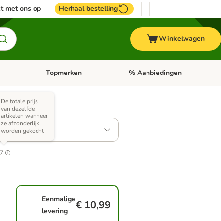
t met ons op
Herhaal bestelling
Winkelwagen
Topmerken
% Aanbiedingen
egorie menu: Vogel
Open categorie menu: Paard
Open categorie menu: Topmerke
De totale prijs
van dezelfde
ianten)
artikelen wanneer
ze afzonderlijk
ket 3 x 200 g
worden gekocht
97
Eenmalige
€ 10,99
levering