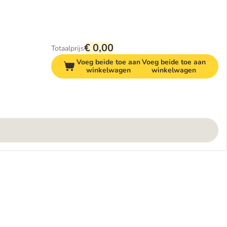
€ 0,00
Totaalprijs
Voeg beide toe aan
Voeg beide toe aan
winkelwagen
winkelwagen