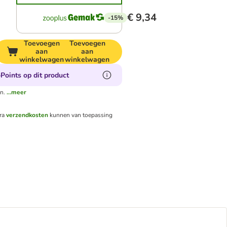
€ 9,34
-15%
Toevoegen
Toevoegen
aan
aan
winkelwagen
winkelwagen
Points op dit product
n.
...meer
tra
verzendkosten
kunnen van toepassing