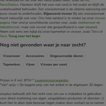
het waterpeil en het voer een vaste plaats biedt, zoals de
JBL
NovoStation
. Hierdoor drijft het voer niet rond in het water en blijft de
waterkwaliteit behouden. Een voerautomaat is de ultieme oplossing om
jouw vissen te onderhouden.
Bijpassend visvoer
Bij een voerautomaat
hoort natuurlijk ook voer. Ons hele aanbod is te vinden op onze
visvoer
pagina
. Hier vind je verschillende soorten voer, zoals
vlokkenvoer
en
tablettenvoer
, maar ook visvoer dat gespecificeerd is naar vissoort.
Neem ook eens een kijkje bij onze topmerken in visvoer, zoals
Tetra
of
Sera
.
Terug naar het begin
Nog niet gevonden waar je naar zocht?
Vissenvoer
Accessoires
Ongewervelde dieren
Topmerken
Vijver
Visvoer per soort
Prijzen in € incl. BTW *
Leveringsvoorwaarden
.
"Van"-prijs = De laagste prijs van het artikel in de afgelopen 30 dagen.
zooplus behoudt zich het recht voor om uw e-mailadres te gebruiken
voor direct marketing van eigen, vergelijkbare producten of diensten. U
kunt hier te allen tijde bezwaar tegen maken door contact op te nemen