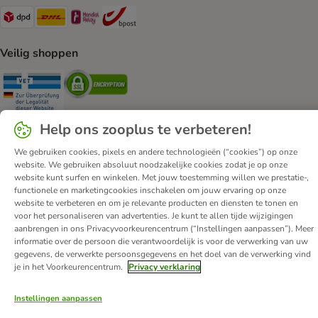
Dpd Shipping Method
DHL Shipping Method
Mondial Relay Shipping Method
bpost Shipping Method
Veilig shoppen
Security
Security
Help ons zooplus te verbeteren!
We gebruiken cookies, pixels en andere technologieën (“cookies”) op onze
website. We gebruiken absoluut noodzakelijke cookies zodat je op onze
Over zooplus
Carrière
Corporate Website
Impressum
website kunt surfen en winkelen. Met jouw toestemming willen we prestatie-,
Algemene Voorwaarden
DSA
functionele en marketingcookies inschakelen om jouw ervaring op onze
website te verbeteren en om je relevante producten en diensten te tonen en
Hier de overeenkomst herroepen
Afval & Milieuvoorzieningen
voor het personaliseren van advertenties. Je kunt te allen tijde wijzigingen
Levertijd & Verzendkosten
Klantenservice
Betaalmethoden
aanbrengen in ons Privacyvoorkeurencentrum (“Instellingen aanpassen”). Meer
informatie over de persoon die verantwoordelijk is voor de verwerking van uw
Affiliate programma
Privacy Verklaring
Opt-out
gegevens, de verwerkte persoonsgegevens en het doel van de verwerking vind
Toegankelijkheidsverklaring
je in het Voorkeurencentrum.
Privacy verklaring
© zooplus SE
2026
Instellingen aanpassen