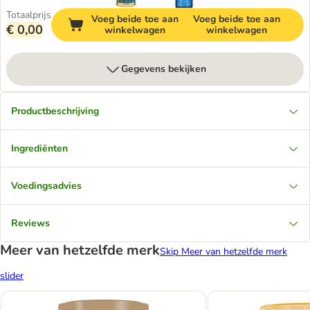
Totaalprijs
Voeg beide toe aan
Voeg beide toe aan
€ 0,00
winkelwagen
winkelwagen
Gegevens bekijken
Productbeschrijving
Ingrediënten
Voedingsadvies
Reviews
Meer van hetzelfde merk
Skip Meer van hetzelfde merk
slider