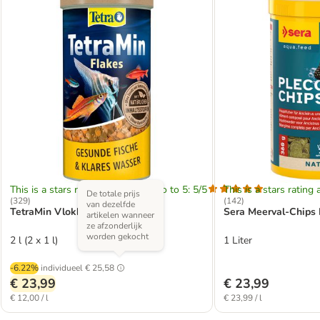
This is a stars rating area from zero to 5: 5/5
This is a stars rating 
De totale prijs
(
329
)
(
142
)
van dezelfde
TetraMin Vlokkenvoer
Sera Meerval-Chips 
artikelen wanneer
ze afzonderlijk
worden gekocht
2 l (2 x 1 l)
1 Liter
-6.22%
individueel
€ 25,58
€ 23,99
€ 23,99
€ 12,00 / l
€ 23,99 / l