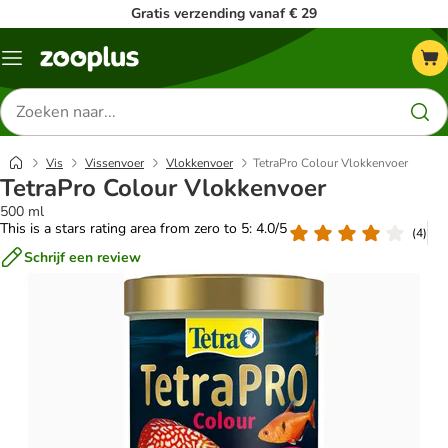
Gratis verzending vanaf € 29
Menu
Zoeken
naar
producten
Vis
Vissenvoer
Vlokkenvoer
TetraPro Colour Vlokkenvoer
TetraPro Colour Vlokkenvoer
500 ml
This is a stars rating area from zero to 5: 4.0/5
(
4
)
Schrijf een review