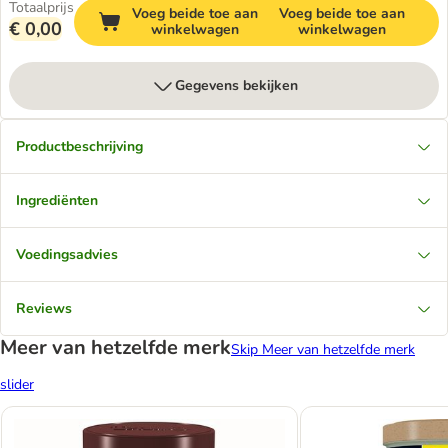
Totaalprijs
Voeg beide toe aan
Voeg beide toe aan
€ 0,00
winkelwagen
winkelwagen
Gegevens bekijken
Productbeschrijving
Ingrediënten
Voedingsadvies
Reviews
Meer van hetzelfde merk
Skip Meer van hetzelfde merk
slider