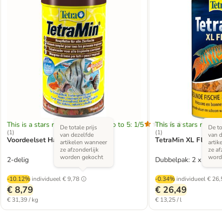
This is a stars rating area from zero to 5: 1/5
This is a stars rating 
De totale prijs
De to
(
1
)
(
1
)
van dezelfde
van d
Voordeelset Happy Holiday
TetraMin XL Flakes
artikelen wanneer
artik
ze afzonderlijk
ze af
worden gekocht
word
2-delig
Dubbelpak: 2 x 1 l
-10.12%
individueel
€ 9,78
-0.34%
individueel
€ 26,
€ 8,79
€ 26,49
€ 31,39 / kg
€ 13,25 / l