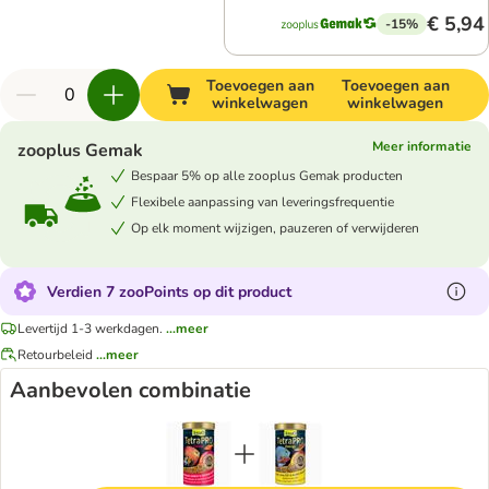
€ 5,94
-15%
Toevoegen aan
Toevoegen aan
winkelwagen
winkelwagen
Meer informatie
zooplus Gemak
Bespaar 5% op alle zooplus Gemak producten
Flexibele aanpassing van leveringsfrequentie
Op elk moment wijzigen, pauzeren of verwijderen
Verdien 7 zooPoints op dit product
Levertijd 1-3 werkdagen.
...meer
Retourbeleid
...meer
Aanbevolen combinatie