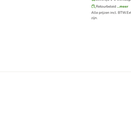
Retourbeleid
...meer
Alle prijzen incl. BTW.
Ex
zijn.
, rond