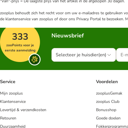
"Van"-prijs = De laagste prijs van het artikel in de afgelopen 30 dagen.
zooplus behoudt zich het recht voor om uw e-mailadres te gebruiken voo
de klantenservice van zooplus of door ons Privacy Portal te bezoeken. 
333
Nieuwsbrief
zooPoints voor je
eerste aanmelding
Selecteer je huisdier(en)
Service
Voordelen
Mijn zooplus
zooplusGemak
Klantenservice
zooplus Club
Levertijd & verzendkosten
Bonusshop
Retouren
Goede doelen
Duurzaamheid
Fokkerprogramm