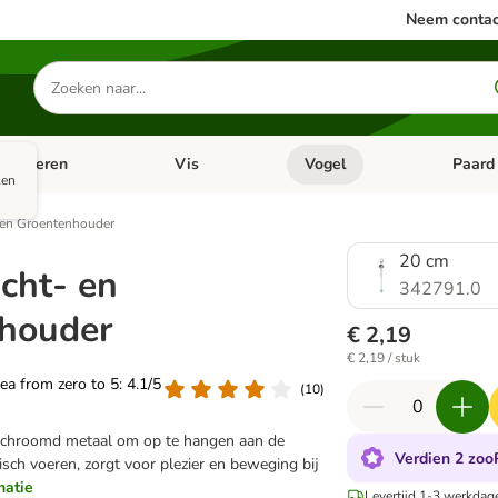
Neem contac
Zoeken
naar
producten
ine dieren
Vis
Vogel
Paard
categorie menu: Apotheek
Open categorie menu: Kleine dieren
Open categorie menu: Vis
Open cat
len
- en Groentenhouder
20 cm
ucht- en
342791.0
houder
€ 2,19
€ 2,19 / stuk
rea from zero to 5: 4.1/5
(
10
)
rchroomd metaal om op te hangen aan de
Verdien 2 zooP
isch voeren, zorgt voor plezier en beweging bij
matie
Levertijd 1-3 werkdag