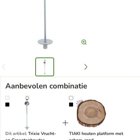
Aanbevolen combinatie
Trixie Vrucht- en Groentenhouder
TIAKI houten platform met schors
Dit artikel
:
Trixie Vrucht-
TIAKI houten platform met