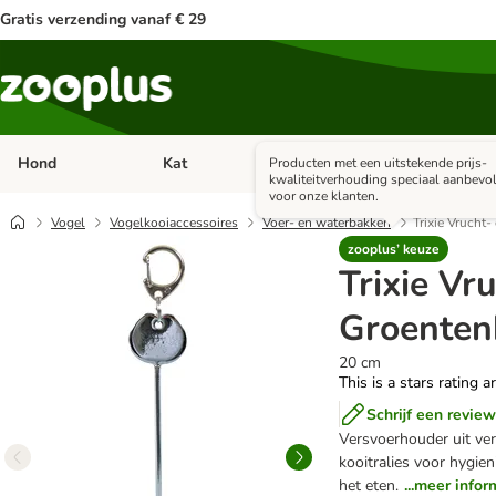
Gratis verzending vanaf € 29
Hond
Kat
Apotheek
Kle
Producten met een uitstekende prijs-
Open categorie menu: Hond
Open categorie menu: Kat
Open 
kwaliteitverhouding speciaal aanbevo
voor onze klanten.
Vogel
Vogelkooiaccessoires
Voer- en waterbakken
Trixie Vrucht
zooplus’ keuze
Trixie Vr
Groenten
20 cm
This is a stars rating a
Schrijf een review
Versvoerhouder uit ve
kooitralies voor hygien
het eten.
...meer infor