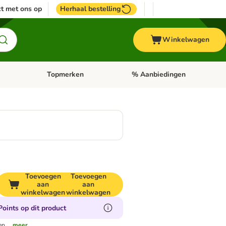
t met ons op
Herhaal bestelling
Winkelwagen
Topmerken
% Aanbiedingen
egorie menu: Vogel
Open categorie menu: Paard
Open categorie menu: Topmerke
Toevoegen
Toevoegen
aan
aan
winkelwagen
winkelwagen
oints op dit product
en.
...meer