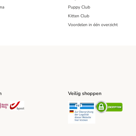
mma
Puppy Club
Kitten Club
Voordelen in één overzicht
n
Veilig shoppen
ing Method
L Shipping Method
Mondial Relay Shipping Method
bpost Shipping Method
Security
Securit