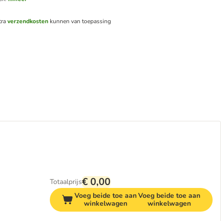
tra
verzendkosten
kunnen van toepassing
€ 0,00
Totaalprijs
Voeg beide toe aan
Voeg beide toe aan
winkelwagen
winkelwagen