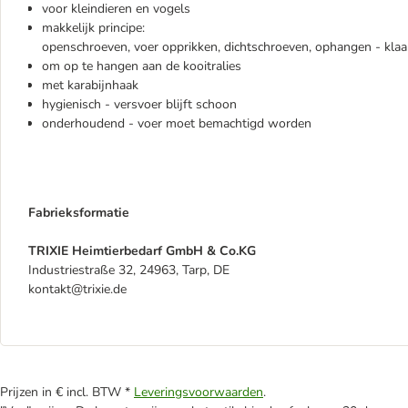
voor kleindieren en vogels
makkelijk principe:
openschroeven, voer opprikken, dichtschroeven, ophangen - klaa
om op te hangen aan de kooitralies
met karabijnhaak
hygienisch - versvoer blijft schoon
onderhoudend - voer moet bemachtigd worden
Fabrieksformatie
TRIXIE Heimtierbedarf GmbH & Co.KG
Industriestraße 32, 24963, Tarp, DE
kontakt@trixie.de
Prijzen in € incl. BTW *
Leveringsvoorwaarden
.