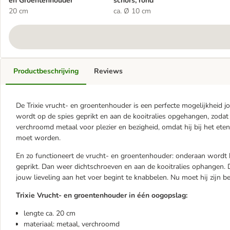
en Groentenhouder
schors, rond
20 cm
ca. Ø 10 cm
Productbeschrijving
Reviews
De Trixie vrucht- en groentenhouder is een perfecte mogelijkheid j
wordt op de spies geprikt en aan de kooitralies opgehangen, zodat h
verchroomd metaal voor plezier en bezigheid, omdat hij bij het et
moet worden.
En zo functioneert de vrucht- en groentenhouder: onderaan wordt 
geprikt. Dan weer dichtschroeven en aan de kooitralies ophangen.
jouw lieveling aan het voer begint te knabbelen. Nu moet hij zijn 
Trixie Vrucht- en groentenhouder in één oogopslag:
lengte ca. 20 cm
materiaal: metaal, verchroomd