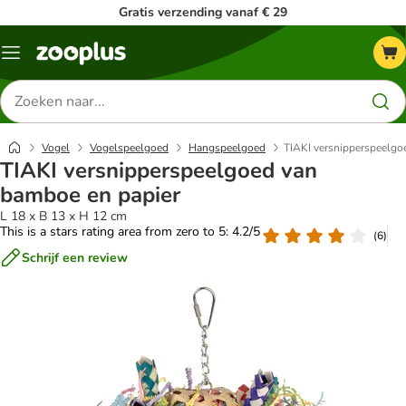
Gratis verzending vanaf € 29
Menu
Zoeken
naar
producten
Vogel
Vogelspeelgoed
Hangspeelgoed
TIAKI versnipperspeelgo
TIAKI versnipperspeelgoed van
bamboe en papier
L 18 x B 13 x H 12 cm
This is a stars rating area from zero to 5: 4.2/5
(
6
)
Schrijf een review