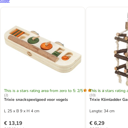
slider
This is a stars rating area from zero to 5: 2/5
This is a stars rating 
(
2
)
(
33
)
Trixie snackspeelgoed voor vogels
Trixie Klimladder Ga
L 25 x B 9 x H 4 cm
Lengte: 34 cm
€ 13,19
€ 6,29