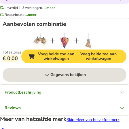
Levertijd 1-3 werkdagen.
...meer
Retourbeleid
...meer
Aanbevolen combinatie
Totaalprijs
Voeg beide toe aan
Voeg beide toe aan
€ 0,00
winkelwagen
winkelwagen
Gegevens bekijken
Productbeschrijving
Reviews
Meer van hetzelfde merk
Skip Meer van hetzelfde merk