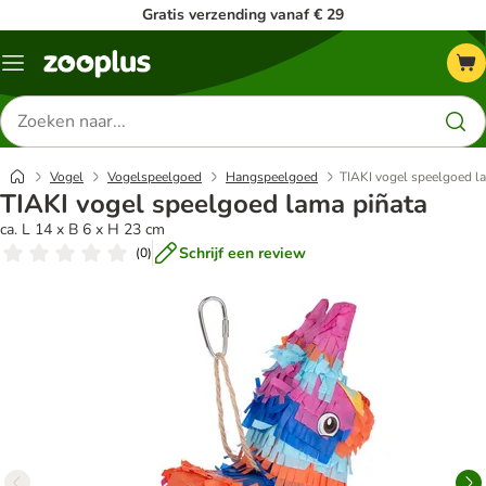
Gratis verzending vanaf € 29
Menu
Zoeken
naar
producten
Vogel
Vogelspeelgoed
Hangspeelgoed
TIAKI vogel speelgoed l
TIAKI vogel speelgoed lama piñata
ca. L 14 x B 6 x H 23 cm
Schrijf een review
(
0
)