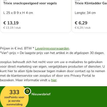
Trixie snackspeelgoed voor vogels
Trixie Klimladder Ga
L 25 x B 9 x H 4 cm
Lengte: 34 cm
€ 13,19
€ 6,29
€ 13,19 / stuk
€ 6,29 / stuk
Prijzen in € incl. BTW *
Leveringsvoorwaarden
.
"Van"-prijs = De laagste prijs van het artikel in de afgelopen 30 dagen.
zooplus behoudt zich het recht voor om uw e-mailadres te gebruiken
voor direct marketing van eigen, vergelijkbare producten of diensten. U
kunt hier te allen tijde bezwaar tegen maken door contact op te nemen
met de klantenservice van zooplus of door ons Privacy Portal te
bezoeken. Meer informatie vindt u
hier
.
333
Nieuwsbrief
zooPoints voor
je eerste
aanmelding