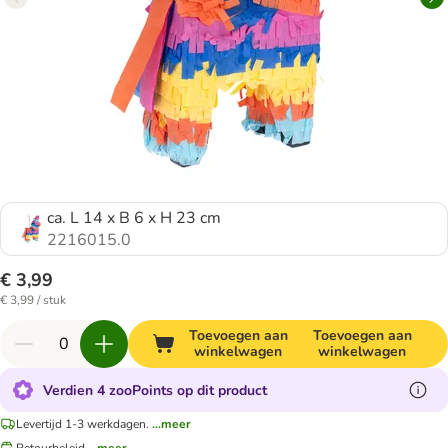
ca. L 14 x B 6 x H 23 cm
2216015.0
€ 3,99
€ 3,99 / stuk
Toevoegen aan
Toevoegen aan
winkelwagen
winkelwagen
Verdien 4 zooPoints op dit product
Levertijd 1-3 werkdagen.
...meer
Retourbeleid
...meer