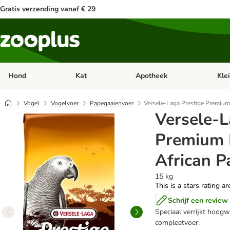
Gratis verzending vanaf € 29
Hond
Kat
Apotheek
Kle
Open categorie menu: Hond
Open categorie menu: Kat
Open 
Vogel
Vogelvoer
Papegaaienvoer
Versele-Laga Prestige Premium
Versele-L
Premium 
African P
15 kg
This is a stars rating a
Schrijf een review
Speciaal verrijkt hoog
compleetvoer.