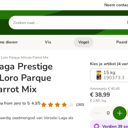
Neem contac
Zoeken
naar
producten
ine dieren
Vis
Vogel
Paard
categorie menu: Apotheek
Open categorie menu: Kleine dieren
Open categorie menu: Vis
Open cat
 Loro Parque African Parrot Mix
aga Prestige
Kies je artikel (4 va
15 kg
Loro Parque
190373.3
arrot Mix
Adviesprijs € 40,40
€ 38,99
€ 2,60 / kg
rea from zero to 5: 4.3/5
(
260
)
waardig zaadmengsel van Versele-Laga als
Verdien 39 zo