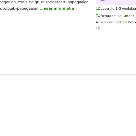
pegaaien, zoals de grijze roodstaart-papegaaien,
roodbuik-papegaaien
...meer informatie
Levertijd 1-3 werkdag
Retourbeleid
...meer
Alle prijzen incl. BTW.
Ex
zijn.
tic Nuts