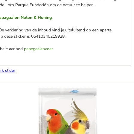
 de Loro Parque Fundación om de natuur te helpen.
Papagaaien Noten & Honing
.
e verklaring van de inhoud vind je uitsluitend op een aparte,
 op deze sticker is 05410340219928.
gehele aanbod
papegaaienvoer
.
rk slider