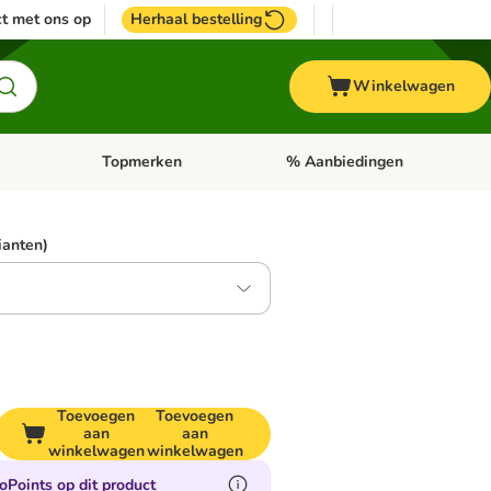
t met ons op
Herhaal bestelling
Winkelwagen
Topmerken
% Aanbiedingen
egorie menu: Vogel
Open categorie menu: Paard
Open categorie menu: Topmerke
rianten)
Toevoegen
Toevoegen
aan
aan
winkelwagen
winkelwagen
oPoints op dit product