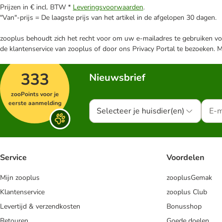
Prijzen in € incl. BTW *
Leveringsvoorwaarden
.
"Van"-prijs = De laagste prijs van het artikel in de afgelopen 30 dagen.
zooplus behoudt zich het recht voor om uw e-mailadres te gebruiken voo
de klantenservice van zooplus of door ons Privacy Portal te bezoeken. 
333
Nieuwsbrief
zooPoints voor je
eerste aanmelding
Selecteer je huisdier(en)
Service
Voordelen
Mijn zooplus
zooplusGemak
Klantenservice
zooplus Club
Levertijd & verzendkosten
Bonusshop
Retouren
Goede doelen