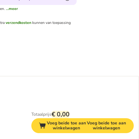
en.
...meer
tra
verzendkosten
kunnen van toepassing
€ 0,00
Totaalprijs
Voeg beide toe aan
Voeg beide toe aan
winkelwagen
winkelwagen