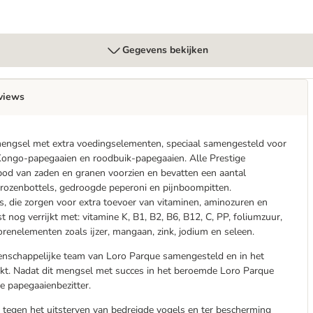
Gegevens bekijken
views
nmengsel met extra voedingselementen, speciaal samengesteld voor
 Kongo-papegaaien en roodbuik-papegaaien. Alle Prestige
od van zaden en granen voorzien en bevatten een aantal
 rozenbottels, gedroogde peperoni en pijnboompitten.
, die zorgen voor extra toevoer van vitaminen, aminozuren en
nog verrijkt met: vitamine K, B1, B2, B6, B12, C, PP, foliumzuur,
renelementen zoals ijzer, mangaan, zink, jodium en seleen.
enschappelijke team van Loro Parque samengesteld en in het
uikt. Nadat dit mengsel met succes in het beroemde Loro Parque
re papegaaienbezitter.
 tegen het uitsterven van bedreigde vogels en ter bescherming