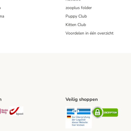
a
zooplus folder
mma
Puppy Club
Kitten Club
Voordelen in één overzicht
n
Veilig shoppen
ing Method
L Shipping Method
Mondial Relay Shipping Method
bpost Shipping Method
Security
Securit