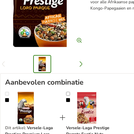
voor alle Afrikaanse pa
Kongo-Papegaaien en 
Aanbevolen combinatie
Versele-Laga Prestige Premium Loro Parque African Parrot Mix
Versele-Laga Prestige Parrots Exo
Dit artikel
:
Versele-Laga
Versele-Laga Prestige