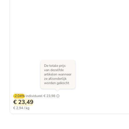
De totale prijs
van dezelfde
artikelen wanneer
ze afzonderlijk
worden gekocht
-2.04%
individueel
€ 23,98
€ 23,49
€ 2,94 / kg