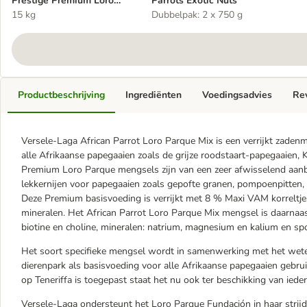
Prestige Premium Loro
Parrots Exotic Nuts
Parque African Parrot Mix
15 kg
Dubbelpak: 2 x 750 g
Productbeschrijving
Ingrediënten
Voedingsadvies
Re
Versele-Laga African Parrot Loro Parque Mix is een verrijkt zade
alle Afrikaanse papegaaien zoals de grijze roodstaart-papegaaien,
Premium Loro Parque mengsels zijn van een zeer afwisselend aanb
lekkernijen voor papegaaien zoals gepofte granen, pompoenpitten,
Deze Premium basisvoeding is verrijkt met 8 % Maxi VAM korreltjes
mineralen. Het African Parrot Loro Parque Mix mengsel is daarnaast 
biotine en choline, mineralen: natrium, magnesium en kalium en spo
Het soort specifieke mengsel wordt in samenwerking met het wet
dierenpark als basisvoeding voor alle Afrikaanse papegaaien gebr
op Teneriffa is toegepast staat het nu ook ter beschikking van iede
Versele-Laga ondersteunt het Loro Parque Fundación in haar strijd