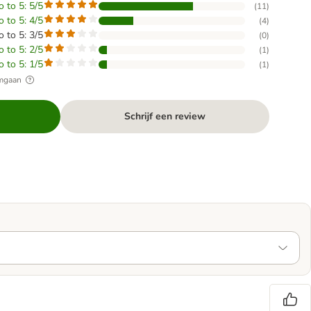
o to 5: 5/5
(
11
)
o to 5: 4/5
(
4
)
o to 5: 3/5
(
0
)
o to 5: 2/5
(
1
)
o to 5: 1/5
(
1
)
omgaan
Schrijf een review