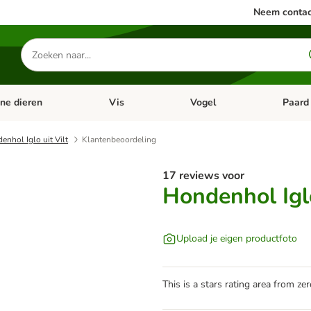
Neem contac
Zoeken
naar
producten
ine dieren
Vis
Vogel
Paard
categorie menu: Apotheek
Open categorie menu: Kleine dieren
Open categorie menu: Vis
Open cat
enhol Iglo uit Vilt
Klantenbeoordeling
17 reviews voor
Hondenhol Iglo
Upload je eigen productfoto
This is a stars rating area from zer