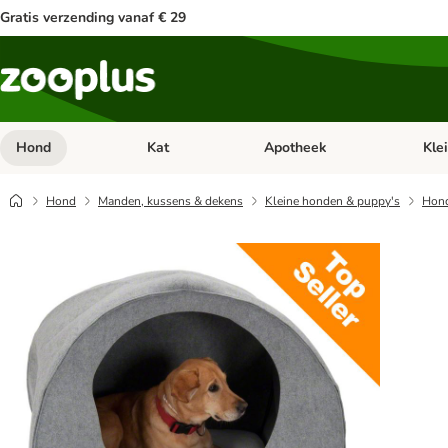
Gratis verzending vanaf € 29
Hond
Kat
Apotheek
Kle
Open categorie menu: Hond
Open categorie menu: Kat
Open 
Hond
Manden, kussens & dekens
Kleine honden & puppy's
Hond