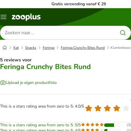
Gratis verzending vanaf € 29
Menu
Zoeken
naar
producten
Kat
Snacks
Feringa
Feringa Crunchy Bites Rund
Klantenbeoo
5 reviews voor
Feringa Crunchy Bites Rund
Upload je eigen productfoto
This is a stars rating area from zero to 5: 4.0/5
This is a stars rating area from zero to 5: 5/5
(
3
)
This is a stars rating area from zero to 5: 4/5
(
1
)