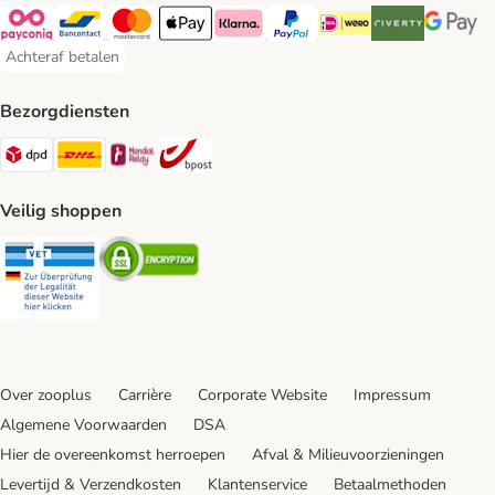
Payconiq Payment Method
Bancontact Payment Method
Mastercard Payment Method
Apple Pay Payment Method
Klarna Payment Method
PayPal Payment Method
iDeal Payment Method
Riverty Payment 
Google P
Achteraf betalen
Achteraf betalen Payment Method
Bezorgdiensten
Dpd Shipping Method
DHL Shipping Method
Mondial Relay Shipping Method
bpost Shipping Method
Veilig shoppen
Security
Security
Over zooplus
Carrière
Corporate Website
Impressum
Algemene Voorwaarden
DSA
Hier de overeenkomst herroepen
Afval & Milieuvoorzieningen
Levertijd & Verzendkosten
Klantenservice
Betaalmethoden