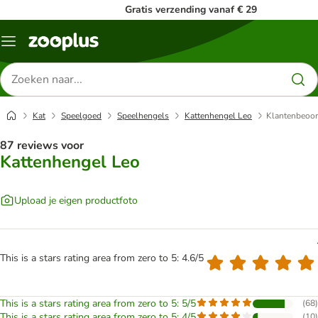
Gratis verzending vanaf € 29
Menu
Zoeken
naar
producten
Kat
Speelgoed
Speelhengels
Kattenhengel Leo
Klantenbeoor
87 reviews voor
Kattenhengel Leo
Upload je eigen productfoto
This is a stars rating area from zero to 5: 4.6/5
This is a stars rating area from zero to 5: 5/5
(
68
)
This is a stars rating area from zero to 5: 4/5
(
10
)