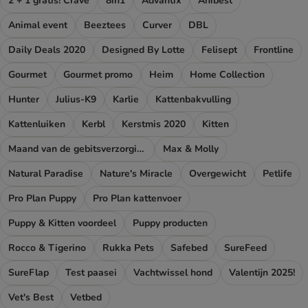
2 + 1 gratis! Crave
8in1
Advantix
Anibest
Animal event
Beeztees
Curver
DBL
Daily Deals 2020
Designed By Lotte
Felisept
Frontline
Gourmet
Gourmet promo
Heim
Home Collection
Hunter
Julius-K9
Karlie
Kattenbakvulling
Kattenluiken
Kerbl
Kerstmis 2020
Kitten
Maand van de gebitsverzorging
Max & Molly
Natural Paradise
Nature's Miracle
Overgewicht
Petlife
Pro Plan Puppy
Pro Plan kattenvoer
Puppy & Kitten voordeel
Puppy producten
Rocco & Tigerino
Rukka Pets
Safebed
SureFeed
SureFlap
Test paasei
Vachtwissel hond
Valentijn 2025!
Vet's Best
Vetbed