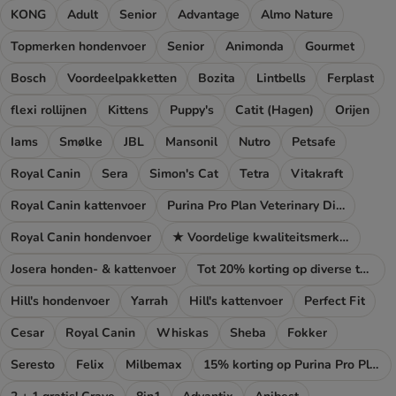
KONG
Adult
Senior
Advantage
Almo Nature
Topmerken hondenvoer
Senior
Animonda
Gourmet
Bosch
Voordeelpakketten
Bozita
Lintbells
Ferplast
flexi rollijnen
Kittens
Puppy's
Catit (Hagen)
Orijen
Iams
Smølke
JBL
Mansonil
Nutro
Petsafe
Royal Canin
Sera
Simon's Cat
Tetra
Vitakraft
Royal Canin kattenvoer
Purina Pro Plan Veterinary Diets
Royal Canin hondenvoer
★ Voordelige kwaliteitsmerken
Josera honden- & kattenvoer
Tot 20% korting op diverse topmerken!
Hill's hondenvoer
Yarrah
Hill's kattenvoer
Perfect Fit
Cesar
Royal Canin
Whiskas
Sheba
Fokker
Seresto
Felix
Milbemax
15% korting op Purina Pro Plan