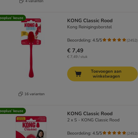
4 varianten
ooplus’ keuze
KONG Classic Rood
Kong Reinigingsborstel
Beoordeling: 4.5/5
(
2452
)
€ 7,49
€ 7,49 / stuk
Toevoegen aan
winkelwagen
16 varianten
ooplus’ keuze
KONG Classic Rood
2 x S - KONG Classic Rood
Beoordeling: 4.5/5
(
2452
)