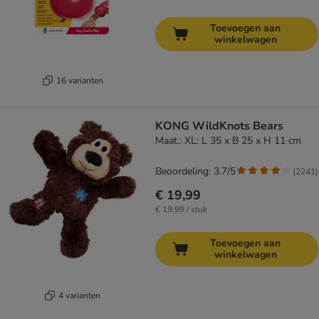
Toevoegen aan
winkelwagen
16 varianten
KONG WildKnots Bears
Maat.: XL: L 35 x B 25 x H 11 cm
Beoordeling: 3.7/5
(
2241
)
€ 19,99
€ 19,99 / stuk
Toevoegen aan
winkelwagen
4 varianten