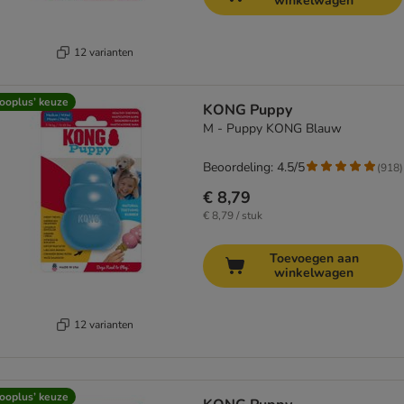
winkelwagen
12 varianten
ooplus’ keuze
KONG Puppy
M - Puppy KONG Blauw
Beoordeling: 4.5/5
(
918
)
€ 8,79
€ 8,79 / stuk
Toevoegen aan
winkelwagen
12 varianten
ooplus’ keuze