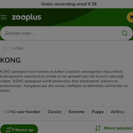
Gratis verzending vanaf € 29
Menu
Zoeken
naar
producten
KONG
KONG
KONG speelgoed voor honden en katten is perfect vanwege hun robuustheid,
buitengewone weerstand en omdat ze zijn gemaakt van niet-toxisch natuurlijk
rubber . KONG speelgoed wordt aanbevolen door dierenartsen, trainers en
professionals. Aangepast aan alle rassen, leeftijden en behoeften van honden en
katten.
KONG voor honden
Classic
Extreme
Puppy
AirDog
Meest populair
Filteren op