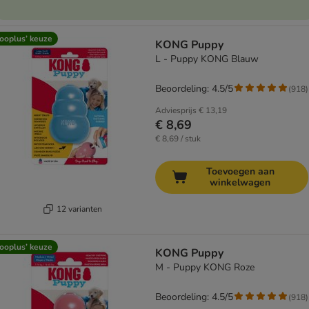
ooplus’ keuze
KONG Puppy
L - Puppy KONG Blauw
Beoordeling: 4.5/5
(
918
)
Adviesprijs
€ 13,19
€ 8,69
€ 8,69 / stuk
Toevoegen aan
winkelwagen
12 varianten
ooplus’ keuze
KONG Puppy
M - Puppy KONG Roze
Beoordeling: 4.5/5
(
918
)