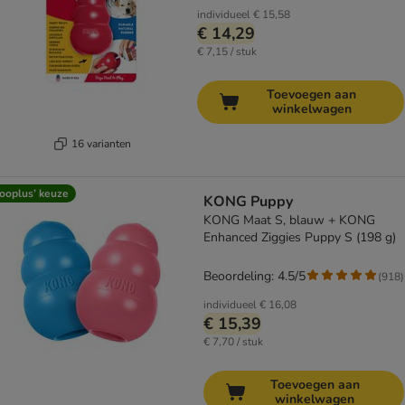
individueel
€ 15,58
€ 14,29
€ 7,15 / stuk
Toevoegen aan
winkelwagen
16 varianten
ooplus’ keuze
KONG Puppy
KONG Maat S, blauw + KONG
Enhanced Ziggies Puppy S (198 g)
Beoordeling: 4.5/5
(
918
)
individueel
€ 16,08
€ 15,39
€ 7,70 / stuk
Toevoegen aan
winkelwagen