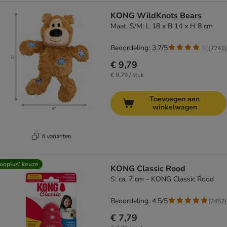
KONG WildKnots Bears
Maat. S/M: L 18 x B 14 x H 8 cm
Beoordeling: 3.7/5
(
2241
)
€ 9,79
€ 9,79 / stuk
Toevoegen aan
winkelwagen
4 varianten
ooplus’ keuze
KONG Classic Rood
S: ca. 7 cm - KONG Classic Rood
Beoordeling: 4.5/5
(
2452
)
€ 7,79