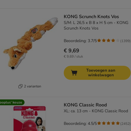
KONG Scrunch Knots Vos
S/M: L 26,5 x B 8 x H 5 cm - KONG
Scrunch Knots Vos
Beoordeling: 3.7/5
(
1399
)
€ 9,69
€ 9,69 / stuk
Toevoegen aan
winkelwagen
2 varianten
ooplus’ keuze
KONG Classic Rood
XL: ca. 13 cm - KONG Classic Rood
Beoordeling: 4.5/5
(
2452
)