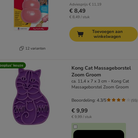
Adviesprijs
€ 11,19
€ 8,49
€ 8,49 / stuk
Toevoegen aan
winkelwagen
12 varianten
ooplus’ keuze
Kong Cat Massageborstel
Zoom Groom
ca. 11,4 x 7 x 3 cm - Kong Cat
Massageborstel Zoom Groom
Beoordeling: 4.3/5
(
55
)
€ 9,99
€ 9,99 / stuk