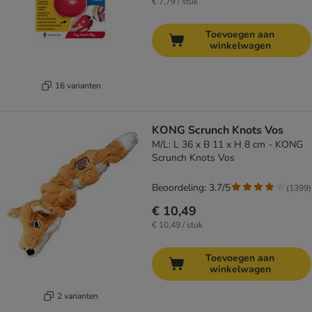
€ 7,79 / stuk
Toevoegen aan
winkelwagen
16 varianten
KONG Scrunch Knots Vos
M/L: L 36 x B 11 x H 8 cm - KONG
Scrunch Knots Vos
Beoordeling: 3.7/5
(
1399
)
€ 10,49
€ 10,49 / stuk
Toevoegen aan
winkelwagen
2 varianten