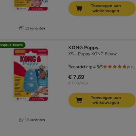
Toevoegen aan
winkelwagen
12 varianten
ooplus’ keuze
KONG Puppy
XS - Puppy KONG Blauw
Beoordeling: 4.5/5
(
918
)
€ 7,69
€ 7,69 / stuk
Toevoegen aan
winkelwagen
12 varianten