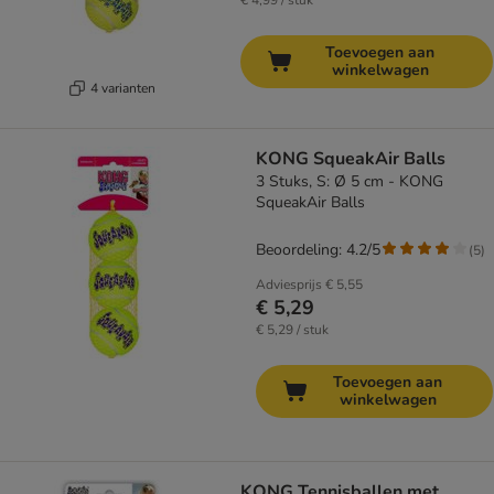
€ 4,99 / stuk
Toevoegen aan
winkelwagen
4 varianten
KONG SqueakAir Balls
3 Stuks, S: Ø 5 cm - KONG
SqueakAir Balls
Beoordeling: 4.2/5
(
5
)
Adviesprijs
€ 5,55
€ 5,29
€ 5,29 / stuk
Toevoegen aan
winkelwagen
KONG Tennisballen met