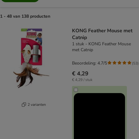
1 - 48 van 138 producten
product items have been changed
KONG Feather Mouse met
Catnip
1 stuk - KONG Feather Mouse
met Catnip
Beoordeling: 4.7/5
(
53
)
€ 4,29
€ 4,29 / stuk
2 varianten