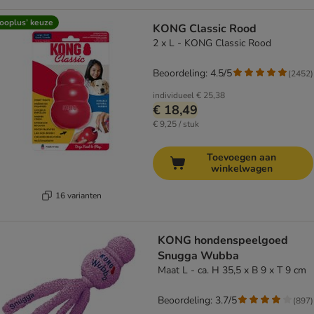
ooplus’ keuze
KONG Classic Rood
2 x L - KONG Classic Rood
Beoordeling: 4.5/5
(
2452
)
individueel
€ 25,38
€ 18,49
€ 9,25 / stuk
Toevoegen aan
winkelwagen
16 varianten
KONG hondenspeelgoed
Snugga Wubba
Maat L - ca. H 35,5 x B 9 x T 9 cm
Beoordeling: 3.7/5
(
897
)