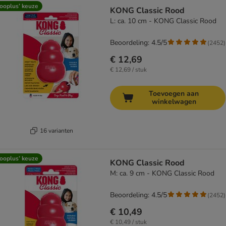
ooplus’ keuze
KONG Classic Rood
L: ca. 10 cm - KONG Classic Rood
Beoordeling: 4.5/5
(
2452
)
€ 12,69
€ 12,69 / stuk
Toevoegen aan
winkelwagen
16 varianten
ooplus’ keuze
KONG Classic Rood
M: ca. 9 cm - KONG Classic Rood
Beoordeling: 4.5/5
(
2452
)
€ 10,49
€ 10,49 / stuk