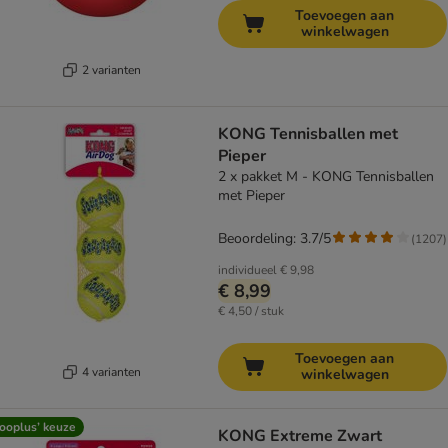
Toevoegen aan
winkelwagen
2 varianten
KONG Tennisballen met
Pieper
2 x pakket M - KONG Tennisballen
met Pieper
Beoordeling: 3.7/5
(
1207
)
individueel
€ 9,98
€ 8,99
€ 4,50 / stuk
Toevoegen aan
4 varianten
winkelwagen
ooplus’ keuze
KONG Extreme Zwart