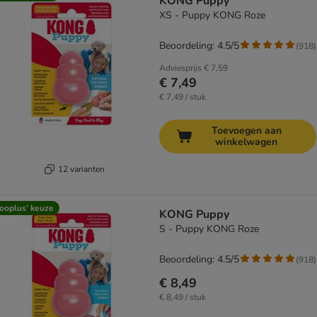
KONG Puppy
XS - Puppy KONG Roze
Beoordeling: 4.5/5
(
918
)
Adviesprijs
€ 7,59
€ 7,49
€ 7,49 / stuk
Toevoegen aan
winkelwagen
12 varianten
ooplus’ keuze
KONG Puppy
S - Puppy KONG Roze
Beoordeling: 4.5/5
(
918
)
€ 8,49
€ 8,49 / stuk