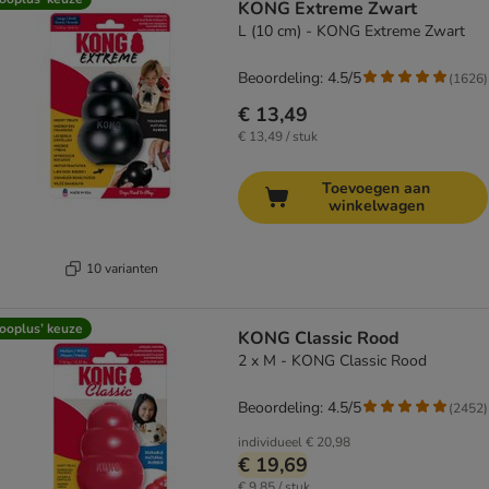
KONG Extreme Zwart
L (10 cm) - KONG Extreme Zwart
Beoordeling: 4.5/5
(
1626
)
€ 13,49
€ 13,49 / stuk
Toevoegen aan
winkelwagen
10 varianten
ooplus’ keuze
KONG Classic Rood
2 x M - KONG Classic Rood
Beoordeling: 4.5/5
(
2452
)
individueel
€ 20,98
€ 19,69
€ 9,85 / stuk