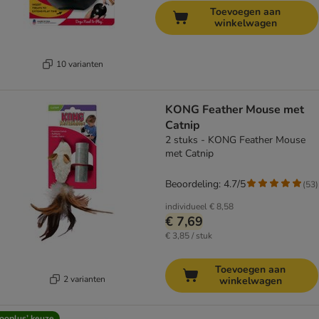
Toevoegen aan
winkelwagen
10 varianten
KONG Feather Mouse met
Catnip
2 stuks - KONG Feather Mouse
met Catnip
Beoordeling: 4.7/5
(
53
)
individueel
€ 8,58
€ 7,69
€ 3,85 / stuk
Toevoegen aan
2 varianten
winkelwagen
ooplus’ keuze