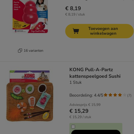
€ 8,19
€ 8,19 / stuk
Toevoegen aan
winkelwagen
16 varianten
KONG Pull-A-Partz
kattenspeelgoed Sushi
1 Stuk
Beoordeling: 4.4/5
(
7
)
Adviesprijs
€ 15,99
€ 15,29
€ 15,29 / stuk