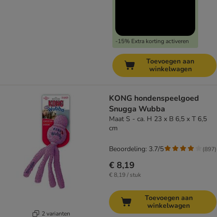
-15% Extra korting activeren
Toevoegen aan
winkelwagen
KONG hondenspeelgoed
Snugga Wubba
Maat S - ca. H 23 x B 6,5 x T 6,5
cm
Beoordeling: 3.7/5
(
897
)
€ 8,19
€ 8,19 / stuk
Toevoegen aan
winkelwagen
2 varianten