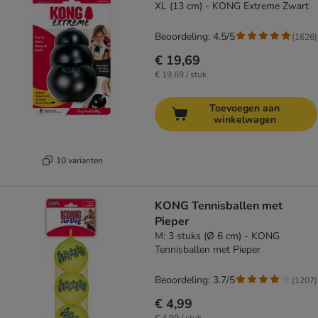
XL (13 cm) - KONG Extreme Zwart
Beoordeling: 4.5/5
(
1626
)
€ 19,69
€ 19,69 / stuk
Toevoegen aan
winkelwagen
10 varianten
KONG Tennisballen met
Pieper
M: 3 stuks (Ø 6 cm) - KONG
Tennisballen met Pieper
Beoordeling: 3.7/5
(
1207
)
€ 4,99