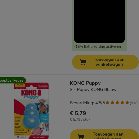
-15% Extra korting activeren
Toevoegen aan
winkelwagen
ooplus’ keuze
KONG Puppy
S - Puppy KONG Blauw
Beoordeling: 4.5/5
(
918
)
€ 5,79
€ 5,79 / stuk
Toevoegen aan