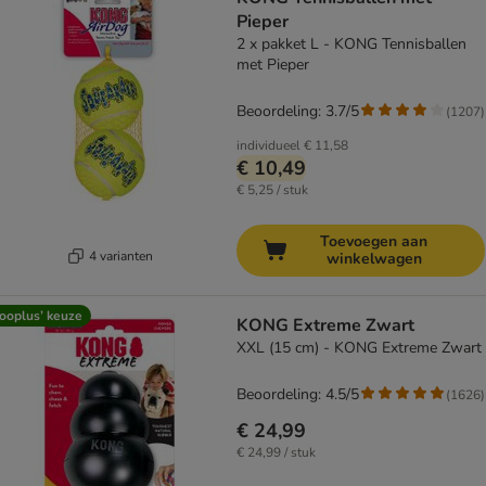
Pieper
2 x pakket L - KONG Tennisballen
met Pieper
Beoordeling: 3.7/5
(
1207
)
individueel
€ 11,58
€ 10,49
€ 5,25 / stuk
Toevoegen aan
4 varianten
winkelwagen
ooplus’ keuze
KONG Extreme Zwart
XXL (15 cm) - KONG Extreme Zwart
Beoordeling: 4.5/5
(
1626
)
€ 24,99
€ 24,99 / stuk