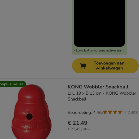
-15% Extra korting activeren
Toevoegen aan
winkelwagen
ooplus’ keuze
KONG Wobbler Snackball
L: L 19 x B 13 cm - KONG Wobbler
Snackball
Beoordeling: 4.4/5
(
1405
)
€ 21,49
€ 21,49 / stuk