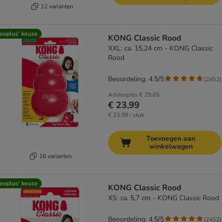
12 varianten
ooplus’ keuze
KONG Classic Rood
XXL: ca. 15,24 cm - KONG Classic
Rood
Beoordeling: 4.5/5
(
2452
)
Adviesprijs
€ 29,65
€ 23,99
€ 23,99 / stuk
Toevoegen aan
winkelwagen
16 varianten
ooplus’ keuze
KONG Classic Rood
XS: ca. 5,7 cm - KONG Classic Rood
Beoordeling: 4.5/5
(
2452
)