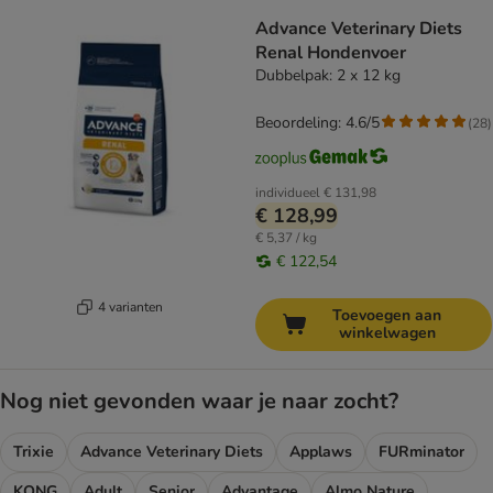
Advance Veterinary Diets
Renal Hondenvoer
Dubbelpak: 2 x 12 kg
Beoordeling: 4.6/5
(
28
)
individueel
€ 131,98
€ 128,99
€ 5,37 / kg
€ 122,54
4 varianten
Toevoegen aan
winkelwagen
Nog niet gevonden waar je naar zocht?
Trixie
Advance Veterinary Diets
Applaws
FURminator
KONG
Adult
Senior
Advantage
Almo Nature