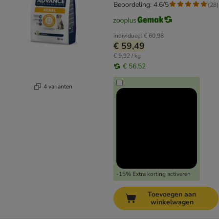
Beoordeling: 4.6/5
(
28
)
individueel
€ 60,98
€ 59,49
€ 9,92 / kg
€ 56,52
4 varianten
-15% Extra korting activeren
Toevoegen aan
winkelwagen