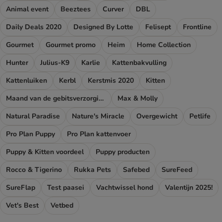
Animal event
Beeztees
Curver
DBL
Daily Deals 2020
Designed By Lotte
Felisept
Frontline
Gourmet
Gourmet promo
Heim
Home Collection
Hunter
Julius-K9
Karlie
Kattenbakvulling
Kattenluiken
Kerbl
Kerstmis 2020
Kitten
Maand van de gebitsverzorging
Max & Molly
Natural Paradise
Nature's Miracle
Overgewicht
Petlife
Pro Plan Puppy
Pro Plan kattenvoer
Puppy & Kitten voordeel
Puppy producten
Rocco & Tigerino
Rukka Pets
Safebed
SureFeed
SureFlap
Test paasei
Vachtwissel hond
Valentijn 2025!
Vet's Best
Vetbed