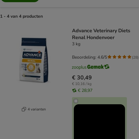
1 - 4 van 4 producten
product items have been changed
Advance Veterinary Diets
Renal Hondenvoer
3 kg
Beoordeling: 4.6/5
(
28
)
€ 30,49
€ 10,16 / kg
€ 28,97
4 varianten