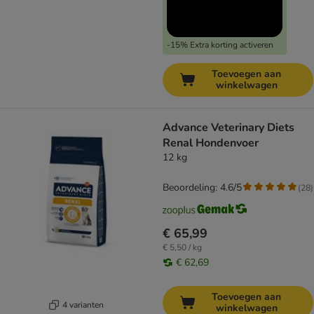
-15% Extra korting activeren
Toevoegen aan
winkelwagen
Advance Veterinary Diets
Renal Hondenvoer
12 kg
Beoordeling: 4.6/5
(
28
)
€ 65,99
€ 5,50 / kg
€ 62,69
Toevoegen aan
4 varianten
winkelwagen