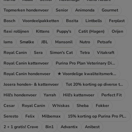
Topmerken hondenvoer
Senior
Animonda
Gourmet
Bosch
Voordeelpakketten
Bozita
Lintbells
Ferplast
flexi rollijnen
Kittens
Puppy's
Catit (Hagen)
Orijen
Iams
Smølke
JBL
Mansonil
Nutro
Petsafe
Royal Canin
Sera
Simon's Cat
Tetra
Vitakraft
Royal Canin kattenvoer
Purina Pro Plan Veterinary Diets
Royal Canin hondenvoer
★ Voordelige kwaliteitsmerken
Josera honden- & kattenvoer
Tot 20% korting op diverse topmerken!
Hill's hondenvoer
Yarrah
Hill's kattenvoer
Perfect Fit
Cesar
Royal Canin
Whiskas
Sheba
Fokker
Seresto
Felix
Milbemax
15% korting op Purina Pro Plan
2 + 1 gratis! Crave
8in1
Advantix
Anibest