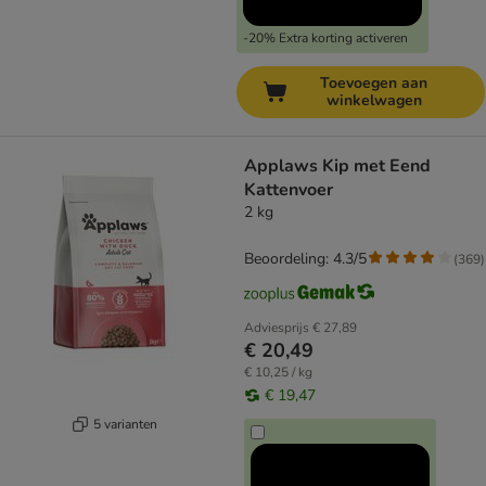
-20% Extra korting activeren
Toevoegen aan
winkelwagen
Applaws Kip met Eend
Kattenvoer
2 kg
Beoordeling: 4.3/5
(
369
)
Adviesprijs
€ 27,89
€ 20,49
€ 10,25 / kg
€ 19,47
5 varianten