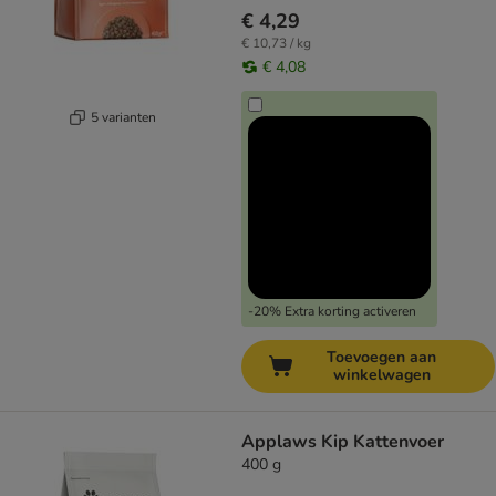
€ 4,29
€ 10,73 / kg
€ 4,08
5 varianten
-20% Extra korting activeren
Toevoegen aan
winkelwagen
Applaws Kip Kattenvoer
400 g