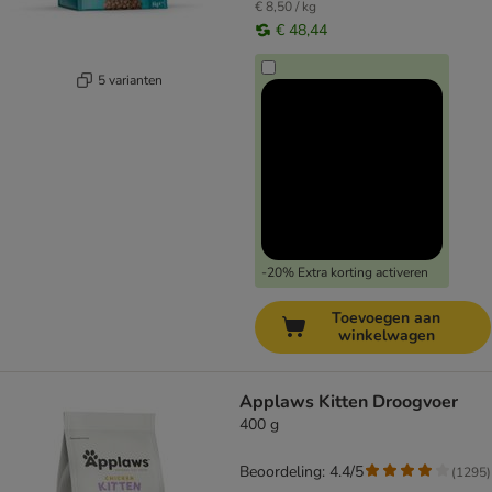
€ 8,50 / kg
€ 48,44
5 varianten
-20% Extra korting activeren
Toevoegen aan
winkelwagen
Applaws Kitten Droogvoer
400 g
Beoordeling: 4.4/5
(
1295
)