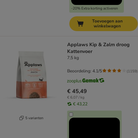
-20% Extra korting activeren
Toevoegen aan
winkelwagen
Applaws Kip & Zalm droog
Kattenvoer
7,5 kg
Beoordeling: 4.1/5
(
1159
)
€ 45,49
€ 6,07 / kg
€ 43,22
5 varianten