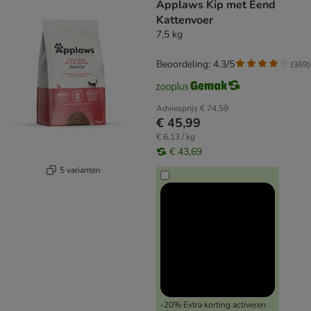
Applaws Kip met Eend
Kattenvoer
7,5 kg
Beoordeling: 4.3/5
(
369
)
Adviesprijs
€ 74,59
€ 45,99
€ 6,13 / kg
€ 43,69
5 varianten
-20% Extra korting activeren