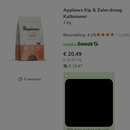
product items have been changed
Applaws Kip & Zalm droog
Kattenvoer
2 kg
Beoordeling: 4.1/5
(
1159
)
€ 20,49
€ 10,25 / kg
€ 19,47
5 varianten