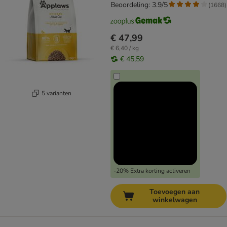
Beoordeling: 3.9/5
(
1668
)
€ 47,99
€ 6,40 / kg
€ 45,59
5 varianten
-20% Extra korting activeren
Toevoegen aan
winkelwagen