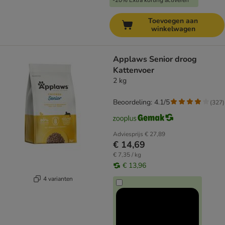
-20% Extra korting activeren
Toevoegen aan
winkelwagen
Applaws Senior droog
Kattenvoer
2 kg
Beoordeling: 4.1/5
(
327
)
Adviesprijs
€ 27,89
€ 14,69
€ 7,35 / kg
€ 13,96
4 varianten