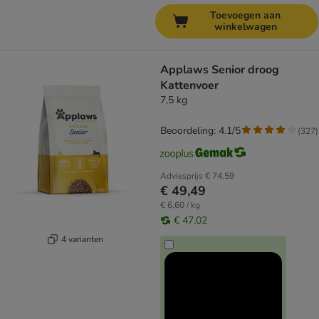
Toevoegen aan
winkelwagen
Applaws Senior droog
Kattenvoer
7,5 kg
Beoordeling: 4.1/5
(
327
)
Adviesprijs
€ 74,59
€ 49,49
€ 6,60 / kg
€ 47,02
4 varianten