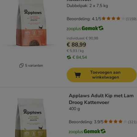
Dubbelpak: 2 x 7,5 kg
Beoordeling: 4.1/5
(
1159
)
individueel
€ 90,98
€ 88,99
€ 5,93 / kg
€ 84,54
5 varianten
Toevoegen aan
winkelwagen
Applaws Adult Kip met Lam
Droog Kattenvoer
400 g
Beoordeling: 3.9/5
(
321
)