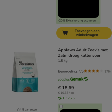
-20% Extra korting activeren
Toevoegen aan
winkelwagen
Applaws Adult Zeevis met
Zalm droog kattenvoer
1,8 kg
Beoordeling: 4/5
(
175
)
€ 18,69
€ 10,38 / kg
€ 17,76
5 varianten