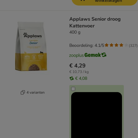
winkelwagen
Applaws Senior droog
Kattenvoer
400 g
Beoordeling: 4.1/5
(
327
)
€ 4,29
€ 10,73 / kg
€ 4,08
4 varianten