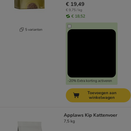
€ 19,49
€ 9,75 / kg
€ 18,52
5 varianten
-20% Extra korting activeren
Toevoegen aan
winkelwagen
Applaws Kip Kattenvoer
7,5 kg