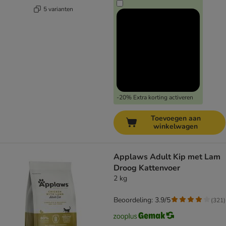
5 varianten
-20% Extra korting activeren
Toevoegen aan
winkelwagen
Applaws Adult Kip met Lam
Droog Kattenvoer
2 kg
Beoordeling: 3.9/5
(
321
)