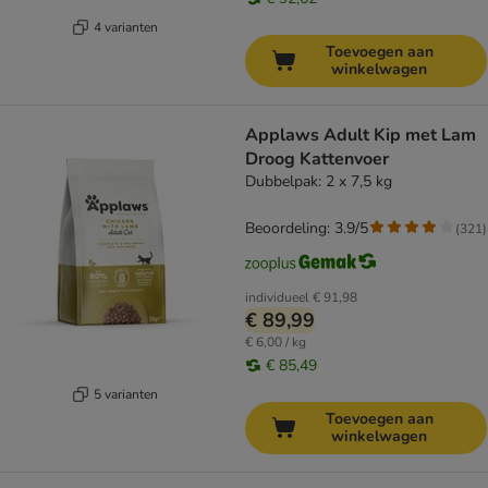
4 varianten
Toevoegen aan
winkelwagen
Applaws Adult Kip met Lam
Droog Kattenvoer
Dubbelpak: 2 x 7,5 kg
Beoordeling: 3.9/5
(
321
)
individueel
€ 91,98
€ 89,99
€ 6,00 / kg
€ 85,49
5 varianten
Toevoegen aan
winkelwagen