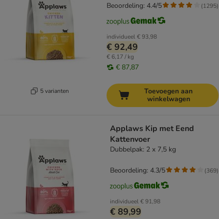
Beoordeling: 4.4/5
(
1295
)
individueel
€ 93,98
€ 92,49
€ 6,17 / kg
€ 87,87
Toevoegen aan
5 varianten
winkelwagen
Applaws Kip met Eend
Kattenvoer
Dubbelpak: 2 x 7,5 kg
Beoordeling: 4.3/5
(
369
)
individueel
€ 91,98
€ 89,99