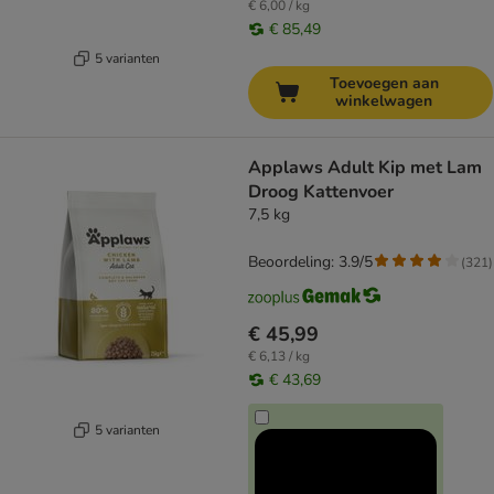
€ 6,00 / kg
€ 85,49
5 varianten
Toevoegen aan
winkelwagen
Applaws Adult Kip met Lam
Droog Kattenvoer
7,5 kg
Beoordeling: 3.9/5
(
321
)
€ 45,99
€ 6,13 / kg
€ 43,69
5 varianten