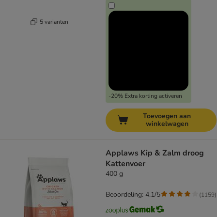
5 varianten
-20% Extra korting activeren
Toevoegen aan
winkelwagen
Applaws Kip & Zalm droog
Kattenvoer
400 g
Beoordeling: 4.1/5
(
1159
)