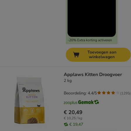
-20% Extra korting activeren
Toevoegen aan
winkelwagen
Applaws Kitten Droogvoer
2 kg
Beoordeling: 4.4/5
(
1295
)
€ 20,49
€ 10,25 / kg
€ 19,47