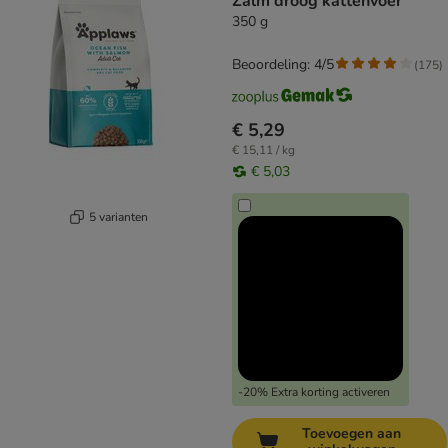
Zalm droog kattenvoer
350 g
Beoordeling: 4/5
(
175
)
€ 5,29
€ 15,11 / kg
€ 5,03
5 varianten
-20% Extra korting activeren
Toevoegen aan