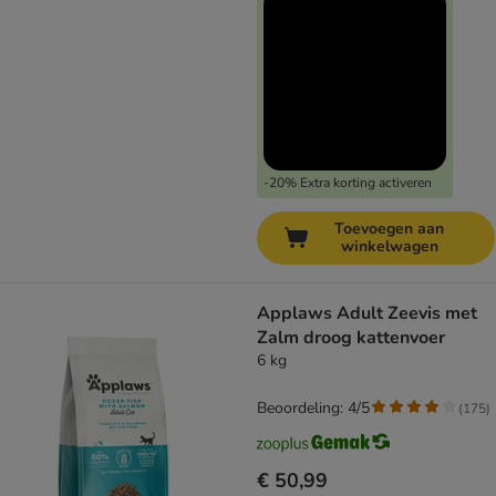
-20% Extra korting activeren
Toevoegen aan
winkelwagen
Applaws Adult Zeevis met
Zalm droog kattenvoer
6 kg
Beoordeling: 4/5
(
175
)
€ 50,99