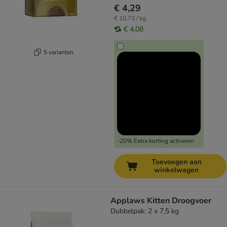
€ 4,29
€ 10,73 / kg
€ 4,08
5 varianten
-20% Extra korting activeren
Toevoegen aan
winkelwagen
Applaws Kitten Droogvoer
Dubbelpak: 2 x 7,5 kg