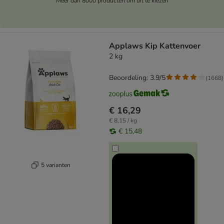
Meer dan 8000 producten om uit te kiezen
Applaws Kip Kattenvoer
2 kg
Beoordeling: 3.9/5
(
1668
)
€ 16,29
€ 8,15 / kg
€ 15,48
5 varianten