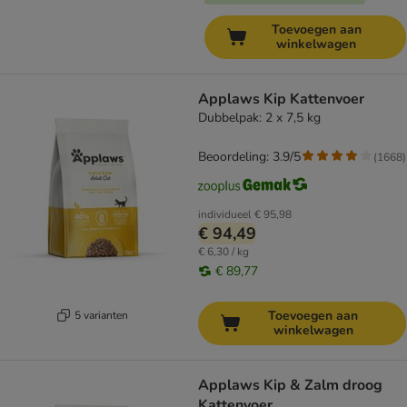
Toevoegen aan
winkelwagen
Applaws Kip Kattenvoer
Dubbelpak: 2 x 7,5 kg
Beoordeling: 3.9/5
(
1668
)
individueel
€ 95,98
€ 94,49
€ 6,30 / kg
€ 89,77
Toevoegen aan
5 varianten
winkelwagen
Applaws Kip & Zalm droog
Kattenvoer