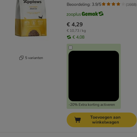
Beoordeling: 3.9/5
(
1668
)
€ 4,29
€ 10,73 / kg
€ 4,08
5 varianten
-20% Extra korting activeren
Toevoegen aan
winkelwagen