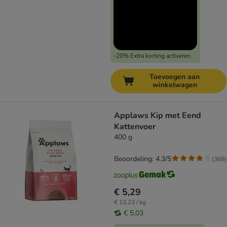
-20% Extra korting activeren
Toevoegen aan
winkelwagen
Applaws Kip met Eend
Kattenvoer
400 g
Beoordeling: 4.3/5
(
369
)
€ 5,29
€ 13,23 / kg
€ 5,03