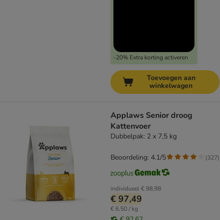
-20% Extra korting activeren
Toevoegen aan
winkelwagen
Applaws Senior droog
Kattenvoer
Dubbelpak: 2 x 7,5 kg
Beoordeling: 4.1/5
(
327
)
individueel
€ 98,98
€ 97,49
€ 6,50 / kg
€ 92,62