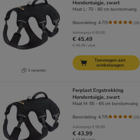
Hondentuigje, zwart
Maat L: 70 - 80 cm borstomvang
Beoordeling: 4.7/5
(
28
)
Adviesprijs
€ 69,90
€ 45,49
€ 45,49 / stuk
Toevoegen aan
winkelwagen
3 varianten
Ferplast Ergotrekking
Hondentuigje, zwart
Maat M: 55 - 65 cm borstomvang
Beoordeling: 4.7/5
(
28
)
Adviesprijs
€ 58,90
€ 43,99
€ 43,99 / stuk