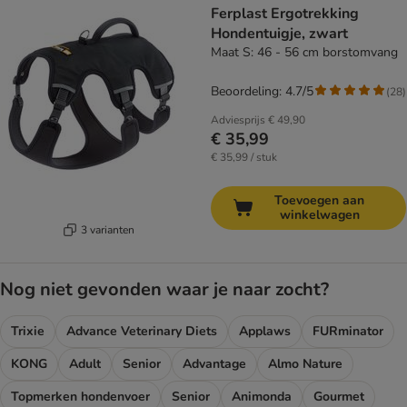
Ferplast Ergotrekking
Hondentuigje, zwart
Maat S: 46 - 56 cm borstomvang
Beoordeling: 4.7/5
(
28
)
Adviesprijs
€ 49,90
€ 35,99
€ 35,99 / stuk
Toevoegen aan
winkelwagen
3 varianten
Nog niet gevonden waar je naar zocht?
Trixie
Advance Veterinary Diets
Applaws
FURminator
KONG
Adult
Senior
Advantage
Almo Nature
Topmerken hondenvoer
Senior
Animonda
Gourmet