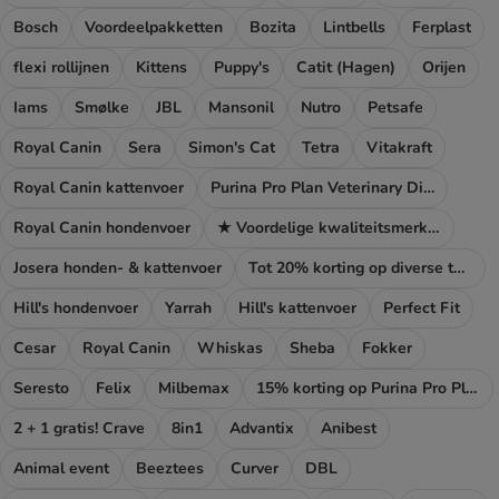
Bosch
Voordeelpakketten
Bozita
Lintbells
Ferplast
flexi rollijnen
Kittens
Puppy's
Catit (Hagen)
Orijen
Iams
Smølke
JBL
Mansonil
Nutro
Petsafe
Royal Canin
Sera
Simon's Cat
Tetra
Vitakraft
Royal Canin kattenvoer
Purina Pro Plan Veterinary Diets
Royal Canin hondenvoer
★ Voordelige kwaliteitsmerken
Josera honden- & kattenvoer
Tot 20% korting op diverse topmerken!
Hill's hondenvoer
Yarrah
Hill's kattenvoer
Perfect Fit
Cesar
Royal Canin
Whiskas
Sheba
Fokker
Seresto
Felix
Milbemax
15% korting op Purina Pro Plan
2 + 1 gratis! Crave
8in1
Advantix
Anibest
Animal event
Beeztees
Curver
DBL