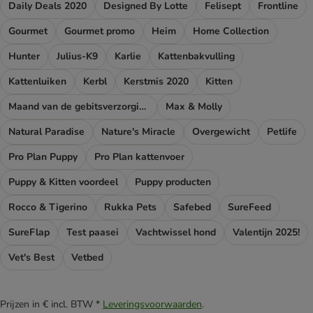
Daily Deals 2020
Designed By Lotte
Felisept
Frontline
Gourmet
Gourmet promo
Heim
Home Collection
Hunter
Julius-K9
Karlie
Kattenbakvulling
Kattenluiken
Kerbl
Kerstmis 2020
Kitten
Maand van de gebitsverzorging
Max & Molly
Natural Paradise
Nature's Miracle
Overgewicht
Petlife
Pro Plan Puppy
Pro Plan kattenvoer
Puppy & Kitten voordeel
Puppy producten
Rocco & Tigerino
Rukka Pets
Safebed
SureFeed
SureFlap
Test paasei
Vachtwissel hond
Valentijn 2025!
Vet's Best
Vetbed
Prijzen in € incl. BTW *
Leveringsvoorwaarden
.