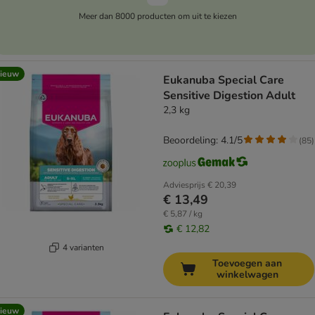
Meer dan 8000 producten om uit te kiezen
ieuw
Eukanuba Special Care
Sensitive Digestion Adult
2,3 kg
Beoordeling: 4.1/5
(
85
)
Adviesprijs
€ 20,39
€ 13,49
€ 5,87 / kg
€ 12,82
4 varianten
Toevoegen aan
winkelwagen
ieuw