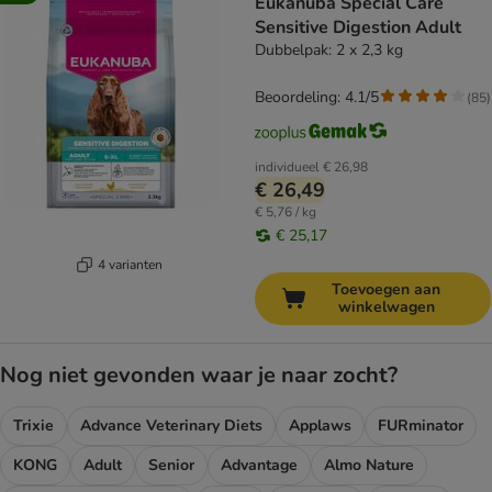
Eukanuba Special Care
Sensitive Digestion Adult
Dubbelpak: 2 x 2,3 kg
Beoordeling: 4.1/5
(
85
)
individueel
€ 26,98
€ 26,49
€ 5,76 / kg
€ 25,17
4 varianten
Toevoegen aan
winkelwagen
Nog niet gevonden waar je naar zocht?
Trixie
Advance Veterinary Diets
Applaws
FURminator
KONG
Adult
Senior
Advantage
Almo Nature