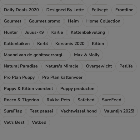
Daily Deals 2020
Designed By Lotte
Felisept
Frontline
Gourmet
Gourmet promo
Heim
Home Collection
Hunter
Julius-K9
Karlie
Kattenbakvulling
Kattenluiken
Kerbl
Kerstmis 2020
Kitten
Maand van de gebitsverzorging
Max & Molly
Natural Paradise
Nature's Miracle
Overgewicht
Petlife
Pro Plan Puppy
Pro Plan kattenvoer
Puppy & Kitten voordeel
Puppy producten
Rocco & Tigerino
Rukka Pets
Safebed
SureFeed
SureFlap
Test paasei
Vachtwissel hond
Valentijn 2025!
Vet's Best
Vetbed