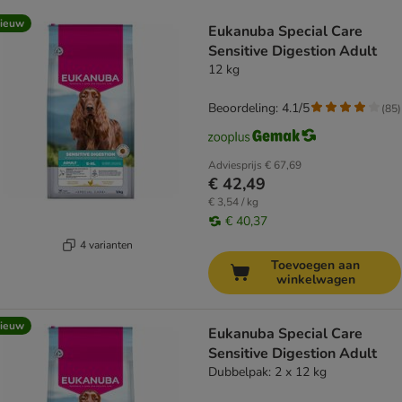
product items have been changed
ieuw
Eukanuba Special Care
Sensitive Digestion Adult
12 kg
Beoordeling: 4.1/5
(
85
)
Adviesprijs
€ 67,69
€ 42,49
€ 3,54 / kg
€ 40,37
4 varianten
Toevoegen aan
winkelwagen
ieuw
Eukanuba Special Care
Sensitive Digestion Adult
Dubbelpak: 2 x 12 kg