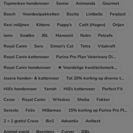
Topmerken hondenvoer
Senior
Animonda
Gourmet
Bosch
Voordeelpakketten
Bozita
Lintbells
Ferplast
flexi rollijnen
Kittens
Puppy's
Catit (Hagen)
Orijen
Iams
Smølke
JBL
Mansonil
Nutro
Petsafe
Royal Canin
Sera
Simon's Cat
Tetra
Vitakraft
Royal Canin kattenvoer
Purina Pro Plan Veterinary Diets
Royal Canin hondenvoer
★ Voordelige kwaliteitsmerken
Josera honden- & kattenvoer
Tot 20% korting op diverse topmerken!
Hill's hondenvoer
Yarrah
Hill's kattenvoer
Perfect Fit
Cesar
Royal Canin
Whiskas
Sheba
Fokker
Seresto
Felix
Milbemax
15% korting op Purina Pro Plan
2 + 1 gratis! Crave
8in1
Advantix
Anibest
Animal event
Beeztees
Curver
DBL