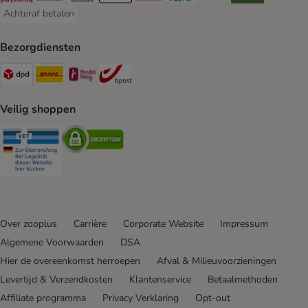
Achteraf betalen
Achteraf betalen Payment Method
Bezorgdiensten
Dpd Shipping Method
DHL Shipping Method
Mondial Relay Shipping Method
bpost Shipping Method
Veilig shoppen
Security
Security
Over zooplus
Carrière
Corporate Website
Impressum
Algemene Voorwaarden
DSA
Hier de overeenkomst herroepen
Afval & Milieuvoorzieningen
Levertijd & Verzendkosten
Klantenservice
Betaalmethoden
Affiliate programma
Privacy Verklaring
Opt-out