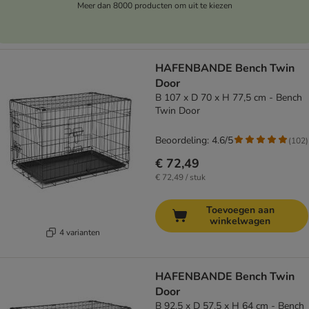
Meer dan 8000 producten om uit te kiezen
HAFENBANDE Bench Twin
Door
B 107 x D 70 x H 77,5 cm - Bench
Twin Door
Beoordeling: 4.6/5
(
102
)
€ 72,49
€ 72,49 / stuk
Toevoegen aan
winkelwagen
4 varianten
HAFENBANDE Bench Twin
Door
B 92,5 x D 57,5 x H 64 cm - Bench