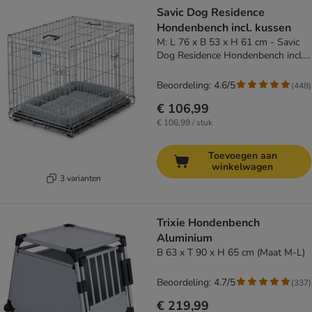
Savic Dog Residence
Hondenbench incl. kussen
M: L 76 x B 53 x H 61 cm - Savic
Dog Residence Hondenbench incl.
kussen
Beoordeling: 4.6/5
(
448
)
€ 106,99
€ 106,99 / stuk
Toevoegen aan
winkelwagen
3 varianten
Trixie Hondenbench
Aluminium
B 63 x T 90 x H 65 cm (Maat M-L)
Beoordeling: 4.7/5
(
337
)
€ 219,99