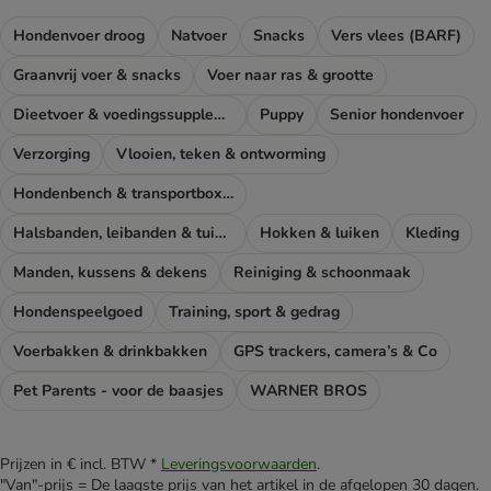
Hondenvoer droog
Natvoer
Snacks
Vers vlees (BARF)
Graanvrij voer & snacks
Voer naar ras & grootte
Dieetvoer & voedingssupplementen hond
Puppy
Senior hondenvoer
Verzorging
Vlooien, teken & ontworming
Hondenbench & transportboxen
Halsbanden, leibanden & tuigen
Hokken & luiken
Kleding
Manden, kussens & dekens
Reiniging & schoonmaak
Hondenspeelgoed
Training, sport & gedrag
Voerbakken & drinkbakken
GPS trackers, camera’s & Co
Pet Parents - voor de baasjes
WARNER BROS
Prijzen in € incl. BTW *
Leveringsvoorwaarden
.
"Van"-prijs = De laagste prijs van het artikel in de afgelopen 30 dagen.