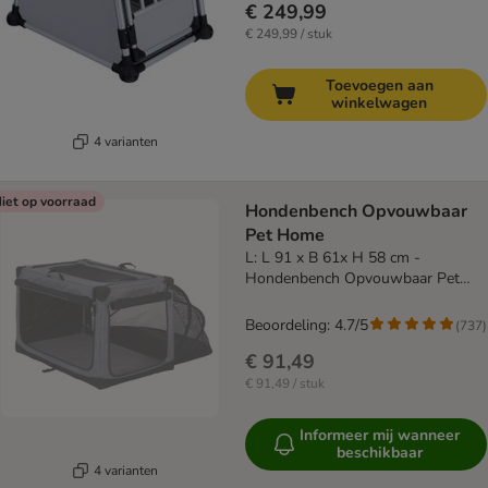
€ 249,99
€ 249,99 / stuk
Toevoegen aan
winkelwagen
4 varianten
iet op voorraad
Hondenbench Opvouwbaar
Pet Home
L: L 91 x B 61x H 58 cm -
Hondenbench Opvouwbaar Pet
Home
Beoordeling: 4.7/5
(
737
)
€ 91,49
€ 91,49 / stuk
Informeer mij wanneer
beschikbaar
4 varianten