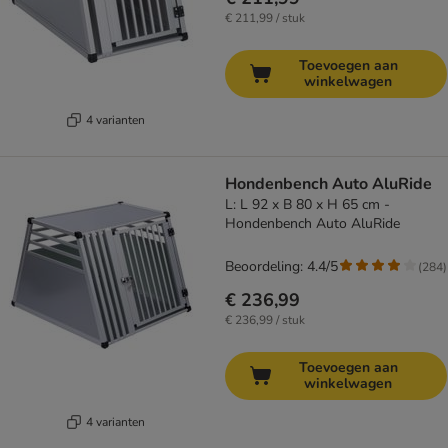
€ 211,99 / stuk
Toevoegen aan
winkelwagen
4 varianten
Hondenbench Auto AluRide
L: L 92 x B 80 x H 65 cm -
Hondenbench Auto AluRide
Beoordeling: 4.4/5
(
284
)
€ 236,99
€ 236,99 / stuk
Toevoegen aan
winkelwagen
4 varianten