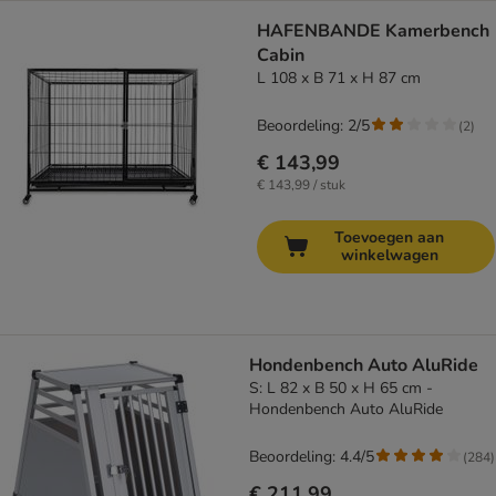
HAFENBANDE Kamerbench
Cabin
L 108 x B 71 x H 87 cm
Beoordeling: 2/5
(
2
)
€ 143,99
€ 143,99 / stuk
Toevoegen aan
winkelwagen
Hondenbench Auto AluRide
S: L 82 x B 50 x H 65 cm -
Hondenbench Auto AluRide
Beoordeling: 4.4/5
(
284
)
€ 211,99