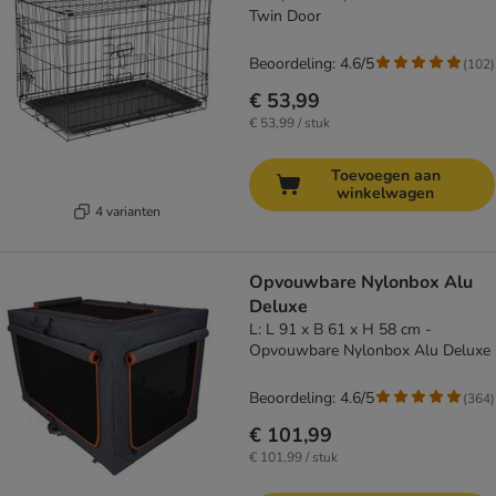
Twin Door
Beoordeling: 4.6/5
(
102
)
€ 53,99
€ 53,99 / stuk
Toevoegen aan
winkelwagen
4 varianten
Opvouwbare Nylonbox Alu
Deluxe
L: L 91 x B 61 x H 58 cm -
Opvouwbare Nylonbox Alu Deluxe
Beoordeling: 4.6/5
(
364
)
€ 101,99
€ 101,99 / stuk