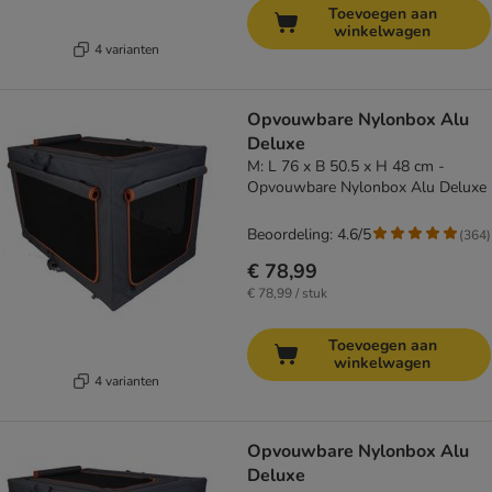
Toevoegen aan
winkelwagen
4 varianten
Opvouwbare Nylonbox Alu
Deluxe
M: L 76 x B 50.5 x H 48 cm -
Opvouwbare Nylonbox Alu Deluxe
Beoordeling: 4.6/5
(
364
)
€ 78,99
€ 78,99 / stuk
Toevoegen aan
winkelwagen
4 varianten
Opvouwbare Nylonbox Alu
Deluxe