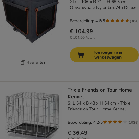
XL: L 106 x B 71 x H 68.5 cm -
Opvouwbare Nylonbox Alu Deluxe
Beoordeling: 4.6/5
(
364
)
€ 104,99
€ 104,99 / stuk
Toevoegen aan
winkelwagen
4 varianten
Trixie Friends on Tour Home
Kennel
S: L 64 x B 48 x H 54 cm - Trixie
Friends on Tour Home Kennel
Beoordeling: 4.2/5
(
1036
)
€ 36,49