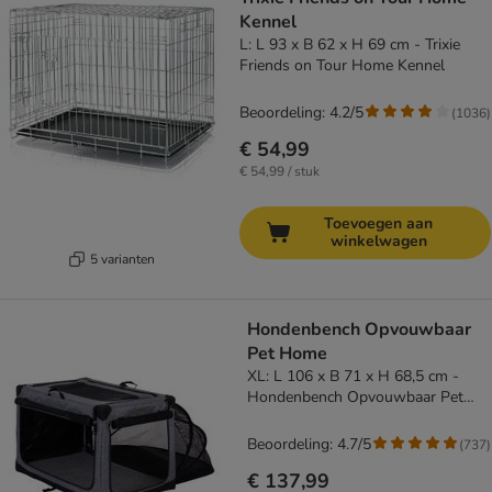
Kennel
L: L 93 x B 62 x H 69 cm - Trixie
Friends on Tour Home Kennel
Beoordeling: 4.2/5
(
1036
)
€ 54,99
€ 54,99 / stuk
Toevoegen aan
winkelwagen
5 varianten
Hondenbench Opvouwbaar
Pet Home
XL: L 106 x B 71 x H 68,5 cm -
Hondenbench Opvouwbaar Pet
Home
Beoordeling: 4.7/5
(
737
)
€ 137,99