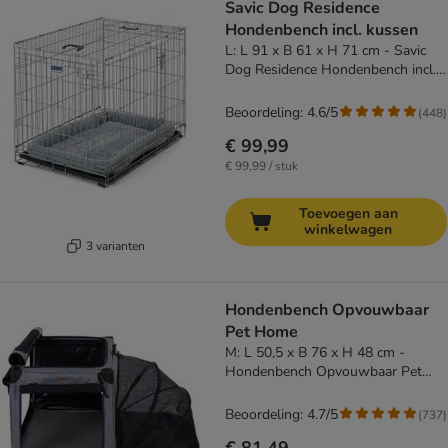
Savic Dog Residence
Hondenbench incl. kussen
L: L 91 x B 61 x H 71 cm - Savic
Dog Residence Hondenbench incl.
kussen
Beoordeling: 4.6/5
(
448
)
€ 99,99
€ 99,99 / stuk
Toevoegen aan
winkelwagen
3 varianten
Hondenbench Opvouwbaar
Pet Home
M: L 50,5 x B 76 x H 48 cm -
Hondenbench Opvouwbaar Pet
Home
Beoordeling: 4.7/5
(
737
)