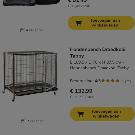
€ 81,49
€ 81,49 / stuk
Toevoegen aan
winkelwagen
4 varianten
Hondenbench Draadkooi
Tabby
L 109,5 x B 70 x H 87,5 cm -
Hondenbench Draadkooi Tabby
Beoordeling: 4/5
(
29
)
€ 132,99
€ 132,99 / stuk
Toevoegen aan
winkelwagen
2 varianten