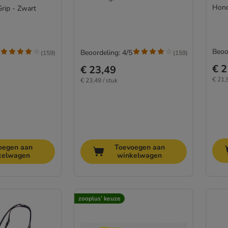
Hond
Grip - Zwart
Beoo
Beoordeling: 4/5
(
159
)
(
159
)
€ 2
€ 23,49
€ 21,
€ 23,49 / stuk
oegen aan
Toevoegen aan
kelwagen
winkelwagen
zooplus’ keuze