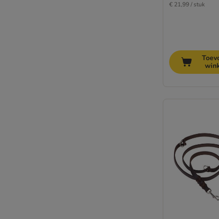
€ 21,99 / stuk
Toev
win