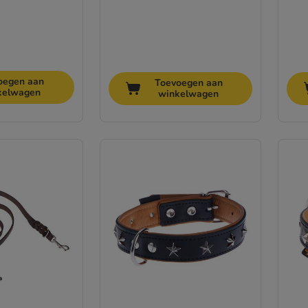
oegen aan
Toevoegen aan
kelwagen
winkelwagen