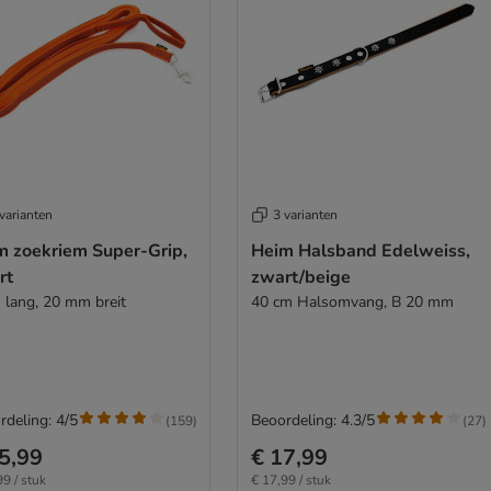
varianten
3 varianten
m zoekriem Super-Grip,
Heim Halsband Edelweiss,
rt
zwart/beige
 lang, 20 mm breit
40 cm Halsomvang, B 20 mm
rdeling: 4/5
Beoordeling: 4.3/5
(
159
)
(
27
)
5,99
€ 17,99
99 / stuk
€ 17,99 / stuk