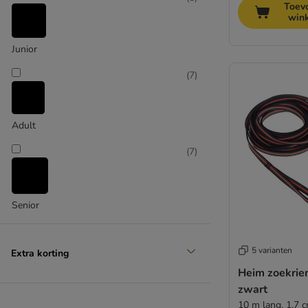
Toev
win
Junior
(
7
)
Adult
(
7
)
Senior
5 varianten
Extra korting
Heim zoekrie
zwart
10 m lang, 1,7 