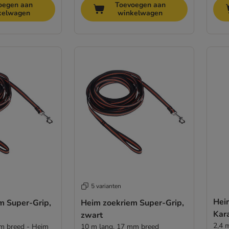
oegen aan
Toevoegen aan
kelwagen
winkelwagen
5 varianten
Hei
m Super-Grip,
Heim zoekriem Super-Grip,
Kar
zwart
2,4 
cm breed - Heim
10 m lang, 17 mm breed