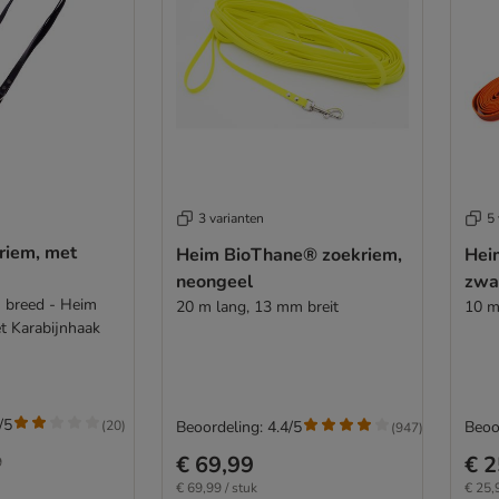
3 varianten
5 
riem, met
Heim BioThane® zoekriem,
Hei
neongeel
zwa
m breed - Heim
20 m lang, 13 mm breit
10 m
t Karabijnhaak
/5
(
20
)
Beoordeling: 4.4/5
Beoo
(
947
)
€ 69,99
€ 2
9
€ 69,99 / stuk
€ 25,