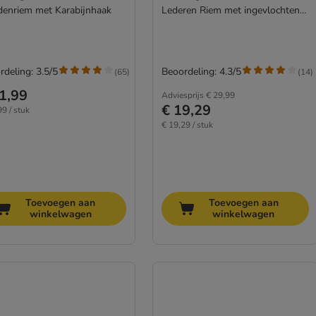
enriem met Karabijnhaak
Lederen Riem met ingevlochten
Haak
rdeling: 3.5/5
Beoordeling: 4.3/5
(
65
)
(
14
)
1,99
Adviesprijs
€ 29,99
€ 19,29
99 / stuk
€ 19,29 / stuk
Toevoegen aan
Toevoegen aan
winkelwagen
winkelwagen