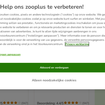
Help ons zooplus te verbeteren!
ruiken cookies, pixels en andere technologieën (“cookies”) op onze website. We g
ut noodzakelijke cookies zodat je op onze website kunt surfen en winkelen. Met jo
mming willen we prestatie-, functionele en marketingcookies inschakelen om jouw e
e website te verbeteren en om je relevante producten en diensten te tonen en voor h
aliseren van advertenties. Je kunt te allen tijde wijzigingen aanbrengen in ons
yvoorkeurencentrum (“Instellingen aanpassen”). Meer informatie over de persoon di
woordelijk is voor de verwerking van uw gegevens, de verwerkte persoonsgegevens 
an de verwerking vind je in het Voorkeurencentrum.
Privacy verklaring
lingen aanpassen
A
3 varianten
e® zoekriem,
Heim BioThane® zoekriem,
Akkoord en verdergaan
neongeel
m breed
10 m lang, 13 mm breed
Alleen noodzakelijke cookies
Ve
/5
Beoordeling: 4.4/5
(
947
)
(
947
)