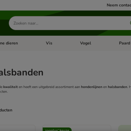
Neem contac
Zoeken
naar
producten
ine dieren
Vis
Vogel
Paard
categorie menu: Apotheek
Open categorie menu: Kleine dieren
Open categorie menu: Vis
Open cat
alsbanden
de
kwaliteit
en heeft een uitgebreid assortiment aan
hondenlijnen
en
halsbanden
. 
cten.
oducten
ve been changed
zooplus’ keuze