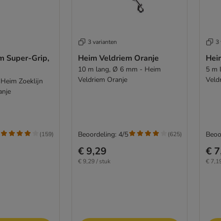
3 varianten
3 
m Super-Grip,
Heim Veldriem Oranje
Hei
10 m lang, Ø 6 mm - Heim
5 m 
Veldriem Oranje
Veld
Heim Zoeklijn
anje
Beoordeling: 4/5
Beoo
(
159
)
(
625
)
€ 9,29
€ 7
€ 9,29 / stuk
€ 7,19