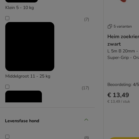
Klein 5 - 10 kg
(
7
)
5 varianten
Heim zoekrie
zwart
L 5m B 20mm - 
Super-Grip - Or
Middelgroot 11 - 25 kg
Beoordeling: 4/5
(
17
)
€ 13,49
€ 13,49 / stuk
Levensfase hond
Groot 26 - 44 kg
(
8
)