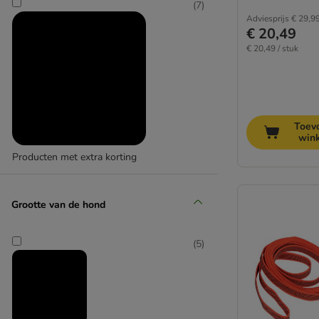
(
7
)
Rollijnen
Adviesprijs
€ 29,9
€ 20,49
Sets: Halsbanden & riemen
€ 20,49 / stuk
Tuigen
Vlooienband hond
Voertassen
Toev
win
Producten met extra korting
(
3
)
Grootte van de hond
(
5
)
zooplus’ keuze