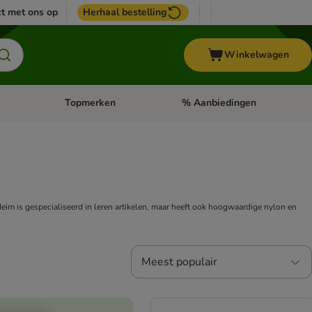
t met ons op
Herhaal bestelling
Winkelwagen
Topmerken
% Aanbiedingen
egorie menu: Vogel
Open categorie menu: Paard
Open categorie menu: Topmerke
Heim is gespecialiseerd in leren artikelen, maar heeft ook hoogwaardige nylon en
Meest populair