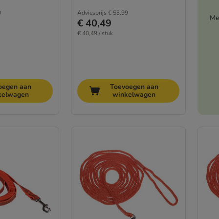
9
Adviesprijs
€ 53,99
Me
€ 40,49
€ 40,49 / stuk
oegen aan
Toevoegen aan
kelwagen
winkelwagen