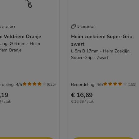
varianten
5 varianten
m Veldriem Oranje
Heim zoekriem Super-Grip,
lang, Ø 6 mm - Heim
zwart
riem Oranje
L 5m B 17mm - Heim Zoeklijn
Super-Grip - Zwart
rdeling: 4/5
Beoordeling: 4/5
(
625
)
(
159
)
,19
€ 16,69
 / stuk
€ 16,69 / stuk