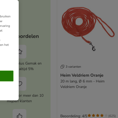
ebruiken
uw
rvaring
et
Jouw voordelen
e
en het
ctiveer zooplus Gemak en
3 varianten
bespaar altijd 5%
Heim Veldriem Oranje
20 m lang, Ø 6 mm - Heim
Veldriem Oranje
rtrouwd door meer dan 10
miljoen klanten
Beoordeling: 4/5
(
625
)