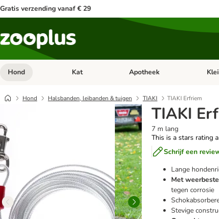
Gratis verzending vanaf € 29
Hond
Kat
Apotheek
Kle
Open categorie menu: Hond
Open categorie menu: Kat
Open 
Hond
Halsbanden, leibanden & tuigen
TIAKI
TIAKI Erfriem
TIAKI Er
7 m lang
This is a stars rating 
Schrijf een revie
Lange hondenri
Met weerbesten
tegen corrosie
Schokabsorbere
Stevige constru