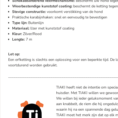
Schokabsorberend veermechanisme:
beschermt uw hond tegen 
Weerbestendige kunststof coating:
beschermt de ketting tegen
Stevige constructie:
voorkomt verstikking van de hond
Praktische karabijnhaken: snel en eenvoudig te bevestigen
Type lijn:
Buitenlijn
Materiaal:
IJzer met kunststof coating
Kleur:
Zilver/Rood
Lengte:
7 m
Let op:
Een erfketting is slechts een oplossing voor een beperkte tijd. De 
voortdurend worden gebruikt.
___________________________________________________________
TIAKI heeft niet de intentie om specia
huisdier. Met TIAKI willen we gewoon 
We willen bij ieder geluksmoment van 
aan knabbelt, de riem die hij ongedul
waarin hij na een spannende dag geluk
TIAKI moet het merk zijn dat op elk mo