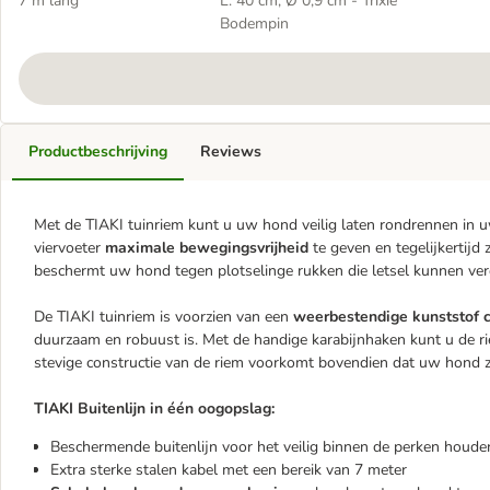
7 m lang
L: 40 cm, Ø 0,9 cm - Trixie
Bodempin
Productbeschrijving
Reviews
Met de TIAKI tuinriem kunt u uw hond veilig laten rondrennen in 
viervoeter
maximale bewegingsvrijheid
te geven en tegelijkertijd 
beschermt uw hond tegen plotselinge rukken die letsel kunnen ver
De TIAKI tuinriem is voorzien van een
weerbestendige kunststof 
duurzaam en robuust is. Met de handige karabijnhaken kunt u de ri
stevige constructie van de riem voorkomt bovendien dat uw hond z
TIAKI Buitenlijn in één oogopslag:
Beschermende buitenlijn voor het veilig binnen de perken houd
Extra sterke stalen kabel met een bereik van 7 meter