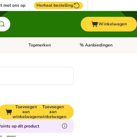
t met ons op
Herhaal bestelling
Winkelwagen
Topmerken
% Aanbiedingen
egorie menu: Vogel
Open categorie menu: Paard
Open categorie menu: Topmerke
Toevoegen
Toevoegen
aan
aan
winkelwagen
winkelwagen
oints op dit product
n.
...meer