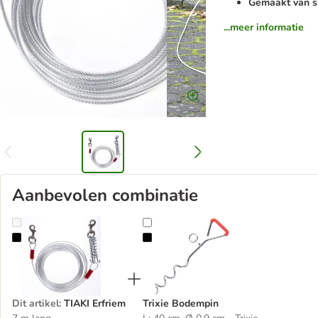
Gemaakt van s
...meer informatie
Aanbevolen combinatie
TIAKI Erfriem
Trixie Bodempin
Dit artikel
:
TIAKI Erfriem
Trixie Bodempin