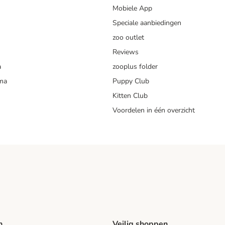
Mobiele App
Speciale aanbiedingen
zoo outlet
Reviews
a
zooplus folder
mma
Puppy Club
Kitten Club
Voordelen in één overzicht
n
Veilig shoppen