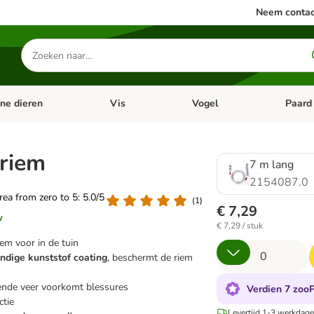
Neem contac
Zoeken
naar
producten
ine dieren
Vis
Vogel
Paard
categorie menu: Apotheek
Open categorie menu: Kleine dieren
Open categorie menu: Vis
Open cat
friem
7 m lang
2154087.0
area from zero to 5: 5.0/5
(
1
)
€ 7,29
w
€ 7,29 / stuk
em voor in de tuin
dige kunststof coating
, beschermt de riem
nde veer voorkomt blessures
Verdien 7 zooP
ctie
Levertijd 1-3 werkdage