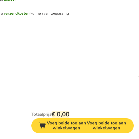
tra
verzendkosten
kunnen van toepassing
€ 0,00
Totaalprijs
Voeg beide toe aan
Voeg beide toe aan
winkelwagen
winkelwagen