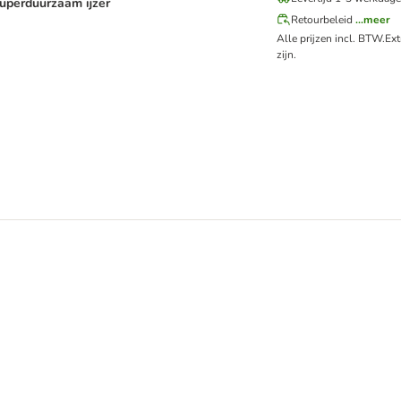
uperduurzaam ijzer
Retourbeleid
...meer
Alle prijzen incl. BTW.
Ex
zijn.