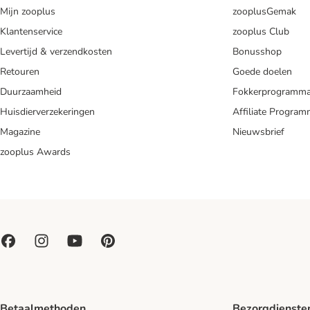
Mijn zooplus
zooplusGemak
Klantenservice
zooplus Club
Levertijd & verzendkosten
Bonusshop
Retouren
Goede doelen
Duurzaamheid
Fokkerprogramm
Huisdierverzekeringen
Affiliate Progra
Magazine
Nieuwsbrief
zooplus Awards
Betaalmethoden
Bezorgdienste