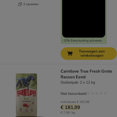
2 varianten
-10% Extra korting activeren
Toevoegen aan
winkelwagen
Carnilove True Fresh Grote
Rassen Eend
Dubbelpak: 2 x 12 kg
Niet beoordeeld
individueel
€ 182,98
€ 181,99
€ 7,58 / kg