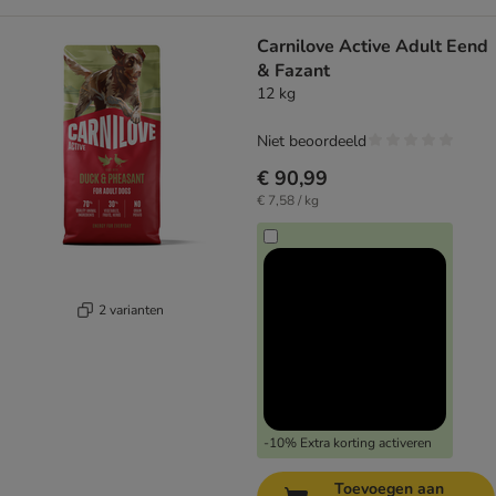
Carnilove Active Adult Eend
& Fazant
12 kg
Niet beoordeeld
€ 90,99
€ 7,58 / kg
2 varianten
-10% Extra korting activeren
Toevoegen aan