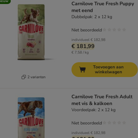
ieuw
Carnilove True Fresh Puppy
met eend
Dubbelpak: 2 x 12 kg
Niet beoordeeld
individueel
€ 182,98
€ 181,99
€ 7,58 / kg
Toevoegen aan
winkelwagen
2 varianten
Carnilove True Fresh Adult
met vis & kalkoen
Voordeelpak: 2 x 12 kg
Niet beoordeeld
individueel
€ 182,98