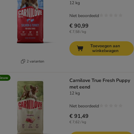
12 kg
Niet beoordeeld
€ 90,99
€ 7,58 / kg
Toevoegen aan
winkelwagen
2 varianten
ieuw
Carnilove True Fresh Puppy
met eend
12 kg
Niet beoordeeld
€ 91,49
€ 7,62 / kg