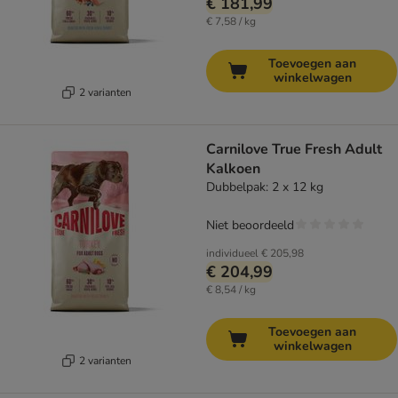
€ 181,99
€ 7,58 / kg
Toevoegen aan
winkelwagen
2 varianten
Carnilove True Fresh Adult
Kalkoen
Dubbelpak: 2 x 12 kg
Niet beoordeeld
individueel
€ 205,98
€ 204,99
€ 8,54 / kg
Toevoegen aan
winkelwagen
2 varianten