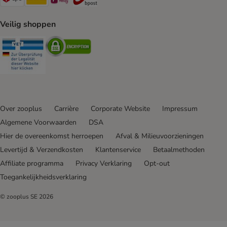
Veilig shoppen
Security
Security
Over zooplus
Carrière
Corporate Website
Impressum
Algemene Voorwaarden
DSA
Hier de overeenkomst herroepen
Afval & Milieuvoorzieningen
Levertijd & Verzendkosten
Klantenservice
Betaalmethoden
Affiliate programma
Privacy Verklaring
Opt-out
Toegankelijkheidsverklaring
© zooplus SE
2026