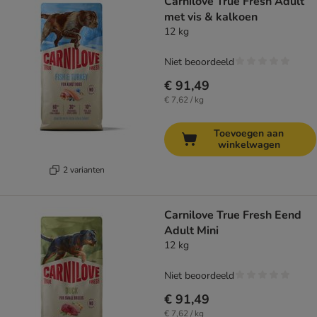
Carnilove True Fresh Adult
met vis & kalkoen
12 kg
Niet beoordeeld
€ 91,49
€ 7,62 / kg
Toevoegen aan
winkelwagen
2 varianten
Carnilove True Fresh Eend
Adult Mini
12 kg
Niet beoordeeld
€ 91,49
€ 7,62 / kg