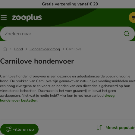
Gratis verzending vanaf € 29
Menu
Zoeken
naar
producten
Hond
Hondenvoer droog
Carnilove
Carnilove hondenvoer
Carnilove honden droogvoer is een gezonde en uitgebalanceerde voeding voor je
hond. De brokken van Carnilove zijn gemaakt van natuurlijke voedingsmiddelen met
een hoog eiwitgehalte en voorzien honden van een dieet dat is gebaseerd op hun
vleesetende behoeften. Daarnaast is het voer graanvrij en bevat het geen
aardappelen,
Niet wat je nodig hebt? Hier kun je het hele aanbod
droog
hondenvoer bestellen
.
Meest populair
Filteren op