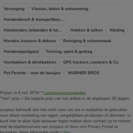
Verzorging
Vlooien, teken & ontworming
Hondenbench & transportboxen
Halsbanden, leibanden & tuigen
Hokken & luiken
Kleding
Manden, kussens & dekens
Reiniging & schoonmaak
Hondenspeelgoed
Training, sport & gedrag
Voerbakken & drinkbakken
GPS trackers, camera’s & Co
Pet Parents - voor de baasjes
WARNER BROS
Prijzen in € incl. BTW *
Leveringsvoorwaarden
.
"Van"-prijs = De laagste prijs van het artikel in de afgelopen 30 dagen.
zooplus behoudt zich het recht voor om uw e-mailadres te gebruiken
voor direct marketing van eigen, vergelijkbare producten of diensten. U
kunt hier te allen tijde bezwaar tegen maken door contact op te nemen
met de klantenservice van zooplus of door ons Privacy Portal te
bezoeken. Meer informatie vindt u
hier
.