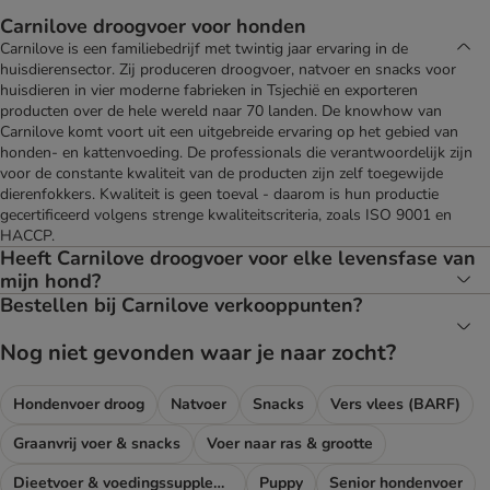
Carnilove droogvoer voor honden
Carnilove is een familiebedrijf met twintig jaar ervaring in de
huisdierensector. Zij produceren droogvoer, natvoer en snacks voor
huisdieren in vier moderne fabrieken in Tsjechië en exporteren
producten over de hele wereld naar 70 landen. De knowhow van
Carnilove komt voort uit een uitgebreide ervaring op het gebied van
honden- en kattenvoeding. De professionals die verantwoordelijk zijn
voor de constante kwaliteit van de producten zijn zelf toegewijde
dierenfokkers. Kwaliteit is geen toeval - daarom is hun productie
gecertificeerd volgens strenge kwaliteitscriteria, zoals ISO 9001 en
HACCP.
Heeft Carnilove droogvoer voor elke levensfase van
mijn hond?
Bestellen bij Carnilove verkooppunten?
Nog niet gevonden waar je naar zocht?
Hondenvoer droog
Natvoer
Snacks
Vers vlees (BARF)
Graanvrij voer & snacks
Voer naar ras & grootte
Dieetvoer & voedingssupplementen hond
Puppy
Senior hondenvoer