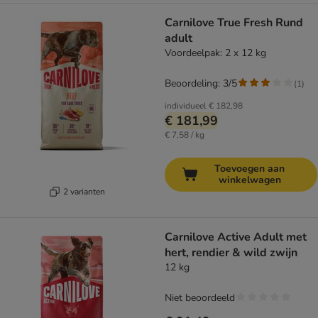
Carnilove True Fresh Rund
adult
Voordeelpak: 2 x 12 kg
Beoordeling: 3/5
(
1
)
individueel
€ 182,98
€ 181,99
€ 7,58 / kg
Toevoegen aan
winkelwagen
2 varianten
Carnilove Active Adult met
hert, rendier & wild zwijn
12 kg
Niet beoordeeld