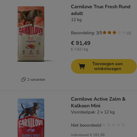
Carnilove True Fresh Rund
adult
12 kg
Beoordeling: 3/5
(
1
)
€ 91,49
€ 7,62 / kg
Toevoegen aan
winkelwagen
2 varianten
Carnilove Active Zalm &
Kalkoen Mini
Voordeelpak: 2 x 12 kg
Niet beoordeeld
individueel
€ 181,98