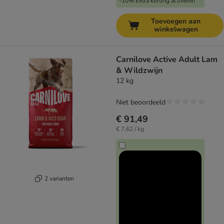
-10% Extra korting activeren
Toevoegen aan
winkelwagen
Carnilove Active Adult Lam
& Wildzwijn
12 kg
Niet beoordeeld
€ 91,49
€ 7,62 / kg
2 varianten