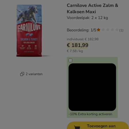
Carnilove Active Zalm &
Kalkoen Maxi
Voordeelpak: 2 x 12 kg
Beoordeling: 1/5
(
1
)
individueel
€ 182,98
€ 181,99
€ 7,58 / kg
2 varianten
-10% Extra korting activeren
Toevoegen aan