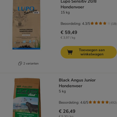
Lupo Sensitiv 20/8
Hondenvoer
15 kg
Beoordeling: 4.3/5
(
18
)
€ 59,49
€ 3,97 / kg
Toevoegen aan
winkelwagen
2 varianten
Black Angus Junior
Hondenvoer
5 kg
Beoordeling: 4.6/5
(
492
)
€ 26,49
€ 5,30 / kg