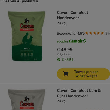
1 - 41 van 41 producten
product items have been changed
Cavom Compleet
Hondenvoer
20 kg
Beoordeling: 4.6/5
(
24
)
€ 48,99
€ 2,45 / kg
€ 46,54
Toevoegen aan
winkelwagen
Cavom Compleet Lam &
Rijst Hondenvoer
20 kg