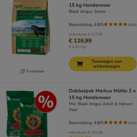
15 kg Hondenvoer
Black Angus Senior
Beoordeling: 4.8/5
(
864
)
individueel
€ 127,98
€ 126,99
€ 4,23 / kg
Toevoegen aan
winkelwagen
9 varianten
Dubbelpak Markus Mühle 2 x
15 kg Hondenvoer
Mix: Black Angus Adult & Natuur-
Voer
Beoordeling: 4.8/5
(
864
)
individueel
€ 122,48