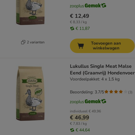
€ 12,49
€ 8,33 / kg
€ 11,87
2 varianten
Toevoegen aan
winkelwagen
Lukullus Single Meat Malse
Eend (Graanvrij) Hondenvoer
Voordeelpakket: 4 x 1,5 kg
Beoordeling: 3.7/5
(
3
)
individueel
€ 49,96
€ 46,99
€ 7,83 / kg
€ 44,64