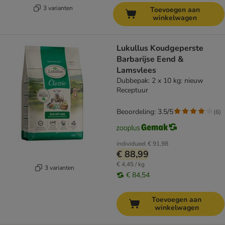
3 varianten
Toevoegen aan
winkelwagen
Lukullus Koudgeperste
Barbarijse Eend &
Lamsvlees
Dubbepak: 2 x 10 kg: nieuw
Receptuur
Beoordeling: 3.5/5
(
6
)
individueel
€ 91,98
€ 88,99
€ 4,45 / kg
3 varianten
€ 84,54
Toevoegen aan
winkelwagen