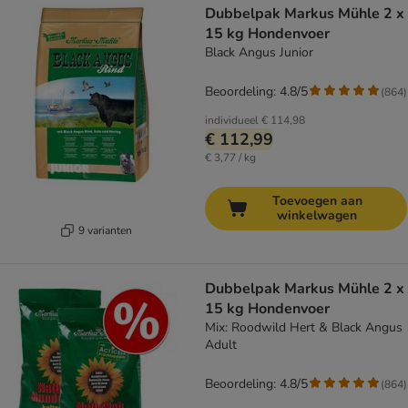
Dubbelpak Markus Mühle 2 x
15 kg Hondenvoer
Black Angus Junior
Beoordeling: 4.8/5
(
864
)
individueel
€ 114,98
€ 112,99
€ 3,77 / kg
Toevoegen aan
winkelwagen
9 varianten
Dubbelpak Markus Mühle 2 x
15 kg Hondenvoer
Mix: Roodwild Hert & Black Angus
Adult
Beoordeling: 4.8/5
(
864
)