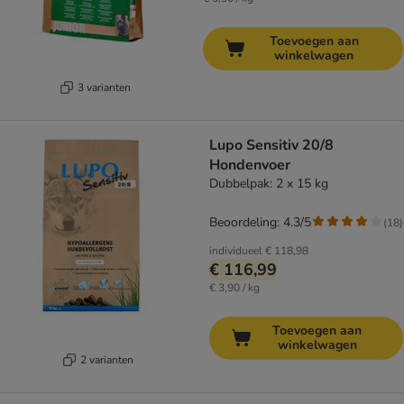
Toevoegen aan
winkelwagen
3 varianten
Lupo Sensitiv 20/8
Hondenvoer
Dubbelpak: 2 x 15 kg
Beoordeling: 4.3/5
(
18
)
individueel
€ 118,98
€ 116,99
€ 3,90 / kg
Toevoegen aan
winkelwagen
2 varianten