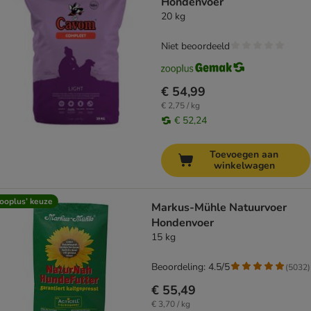
Hondenvoer
20 kg
Niet beoordeeld
€ 54,99
€ 2,75 / kg
€ 52,24
Toevoegen aan
winkelwagen
ooplus’ keuze
Markus-Mühle Natuurvoer
Hondenvoer
15 kg
Beoordeling: 4.5/5
(
5032
)
€ 55,49
€ 3,70 / kg