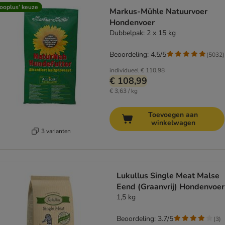
ooplus’ keuze
Markus-Mühle Natuurvoer
Hondenvoer
Dubbelpak: 2 x 15 kg
Beoordeling: 4.5/5
(
5032
)
individueel
€ 110,98
€ 108,99
€ 3,63 / kg
Toevoegen aan
winkelwagen
3 varianten
Lukullus Single Meat Malse
Eend (Graanvrij) Hondenvoer
1,5 kg
Beoordeling: 3.7/5
(
3
)