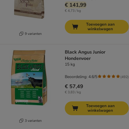
€ 141,99
€ 4,73 / kg
Toevoegen aan
winkelwagen
9 varianten
Black Angus Junior
Hondenvoer
15 kg
Beoordeling: 4.6/5
(
492
)
€ 57,49
€ 3,83 / kg
Toevoegen aan
winkelwagen
3 varianten