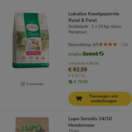
Lukullus Koudgeperste
Rund & Forel
Dubbelpak : 2 x 10 kg: nieuw
Receptuur
Beoordeling: 4/5
(
30
)
individueel
€ 85,98
€ 82,99
€ 4,15 / kg
€ 78,84
5 varianten
Toevoegen aan
winkelwagen
Lupo Sensitiv 24/10
Hondenvoer
15 kg