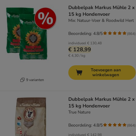
Dubbelpak Markus Mühle 2 x
15 kg Hondenvoer
Mix: Natuur-Voer & Roodwild Hert
Beoordeling: 4.8/5
(
864
)
individueel
€ 130,48
€ 128,99
€ 4,30 / kg
Toevoegen aan
winkelwagen
9 varianten
Dubbelpak Markus Mühle 2 x
15 kg Hondenvoer
True Nature
Beoordeling: 4.8/5
(
864
)
individueel
€ 142,98