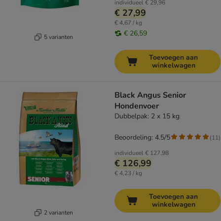
individueel
€ 29,96
€ 27,99
€ 4,67 / kg
€ 26,59
5 varianten
Toevoegen aan
winkelwagen
Black Angus Senior
Hondenvoer
Dubbelpak: 2 x 15 kg
Beoordeling: 4.5/5
(
11
)
individueel
€ 127,98
€ 126,99
€ 4,23 / kg
Toevoegen aan
winkelwagen
2 varianten