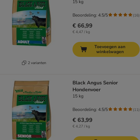
15 kg
Beoordeling: 4.5/5
(
16
)
€ 66,99
€ 4,47 / kg
Toevoegen aan
winkelwagen
2 varianten
Black Angus Senior
Hondenvoer
15 kg
Beoordeling: 4.5/5
(
11
)
€ 63,99
€ 4,27 / kg