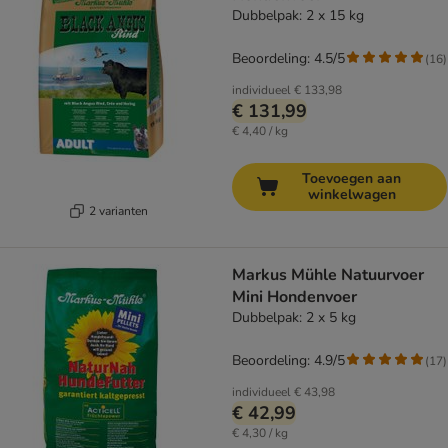
Dubbelpak: 2 x 15 kg
Beoordeling: 4.5/5
(
16
)
individueel
€ 133,98
€ 131,99
€ 4,40 / kg
Toevoegen aan
winkelwagen
2 varianten
Markus Mühle Natuurvoer
Mini Hondenvoer
Dubbelpak: 2 x 5 kg
Beoordeling: 4.9/5
(
17
)
individueel
€ 43,98
€ 42,99
€ 4,30 / kg