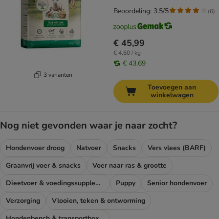
Beoordeling: 3.5/5
(
6
)
€ 45,99
€ 4,60 / kg
€ 43,69
3 varianten
Toevoegen aan
winkelwagen
Nog niet gevonden waar je naar zocht?
Hondenvoer droog
Natvoer
Snacks
Vers vlees (BARF)
Graanvrij voer & snacks
Voer naar ras & grootte
Dieetvoer & voedingssupplementen hond
Puppy
Senior hondenvoer
Verzorging
Vlooien, teken & ontworming
Hondenbench & transportboxen