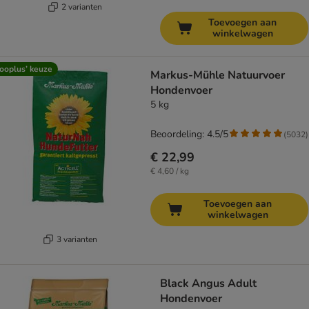
2 varianten
Toevoegen aan
winkelwagen
ooplus’ keuze
Markus-Mühle Natuurvoer
Hondenvoer
5 kg
Beoordeling: 4.5/5
(
5032
)
€ 22,99
€ 4,60 / kg
Toevoegen aan
winkelwagen
3 varianten
Black Angus Adult
Hondenvoer