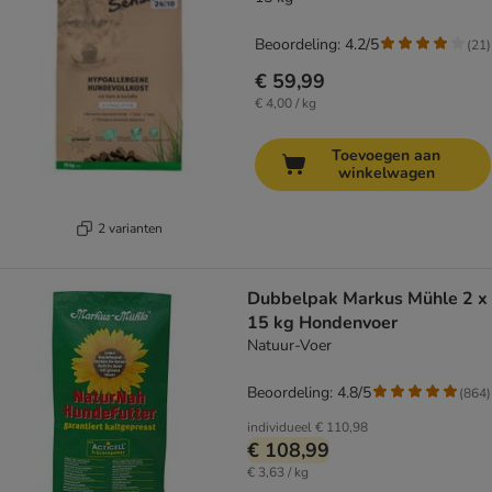
Beoordeling: 4.2/5
(
21
)
€ 59,99
€ 4,00 / kg
Toevoegen aan
winkelwagen
2 varianten
Dubbelpak Markus Mühle 2 x
15 kg Hondenvoer
Natuur-Voer
Beoordeling: 4.8/5
(
864
)
individueel
€ 110,98
€ 108,99
€ 3,63 / kg