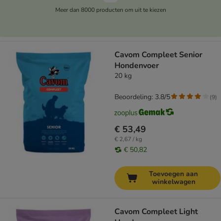
Meer dan 8000 producten om uit te kiezen
Cavom Compleet Senior
Hondenvoer
20 kg
Beoordeling: 3.8/5
(
9
)
€ 53,49
€ 2,67 / kg
€ 50,82
Toevoegen aan
winkelwagen
Cavom Compleet Light