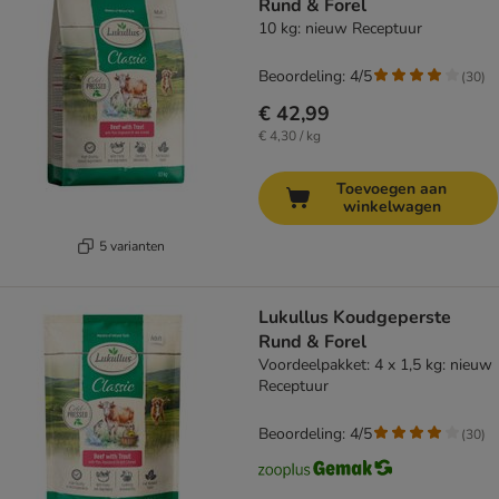
Rund & Forel
10 kg: nieuw Receptuur
Beoordeling: 4/5
(
30
)
€ 42,99
€ 4,30 / kg
Toevoegen aan
winkelwagen
5 varianten
Lukullus Koudgeperste
Rund & Forel
Voordeelpakket: 4 x 1,5 kg: nieuw
Receptuur
Beoordeling: 4/5
(
30
)