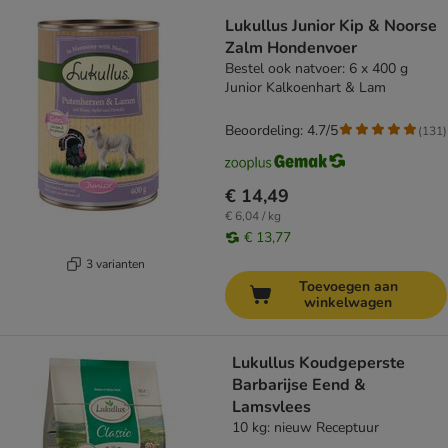
Lukullus Junior Kip & Noorse
Zalm Hondenvoer
Bestel ook natvoer: 6 x 400 g
Junior Kalkoenhart & Lam
Beoordeling: 4.7/5
(
131
)
€ 14,49
€ 6,04 / kg
€ 13,77
3 varianten
Toevoegen aan
winkelwagen
Lukullus Koudgeperste
Barbarijse Eend &
Lamsvlees
10 kg: nieuw Receptuur