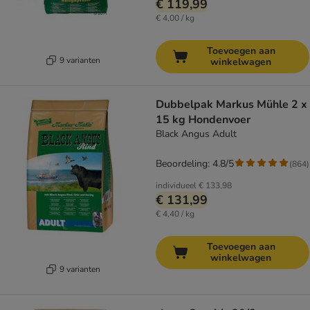
€ 119,99
€ 4,00 / kg
Toevoegen aan
9 varianten
winkelwagen
Dubbelpak Markus Mühle 2 x
15 kg Hondenvoer
Black Angus Adult
Beoordeling: 4.8/5
(
864
)
individueel
€ 133,98
€ 131,99
€ 4,40 / kg
Toevoegen aan
winkelwagen
9 varianten