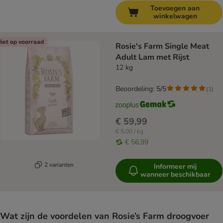
Toevoegen aan
winkelwagen
iet op voorraad
Rosie's Farm Single Meat
Adult Lam met Rijst
12 kg
Beoordeling: 5/5
(
1
)
€ 59,99
€ 5,00 / kg
€ 56,99
2 varianten
Informeer mij
wanneer beschikbaar
Wat zijn de voordelen van Rosie’s Farm droogvoer