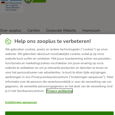
Over zooplus
Carrière
Corporate Website
Impressum
Algemene Voorwaarden
DSA
Help ons zooplus te verbeteren!
Hier de overeenkomst herroepen
Afval & Milieuvoorzieningen
We gebruiken cookies, pixels en andere technologieën (“cookies”) op onze
Levertijd & Verzendkosten
Klantenservice
Betaalmethoden
website. We gebruiken absoluut noodzakelijke cookies zodat je op onze
Affiliate programma
Privacy Verklaring
Opt-out
website kunt surfen en winkelen. Met jouw toestemming willen we prestatie-,
functionele en marketingcookies inschakelen om jouw ervaring op onze
Toegankelijkheidsverklaring
website te verbeteren en om je relevante producten en diensten te tonen en
voor het personaliseren van advertenties. Je kunt te allen tijde wijzigingen
© zooplus SE
2026
aanbrengen in ons Privacyvoorkeurencentrum (“Instellingen aanpassen”). Meer
informatie over de persoon die verantwoordelijk is voor de verwerking van uw
gegevens, de verwerkte persoonsgegevens en het doel van de verwerking vind
je in het Voorkeurencentrum.
Privacy verklaring
Instellingen aanpassen