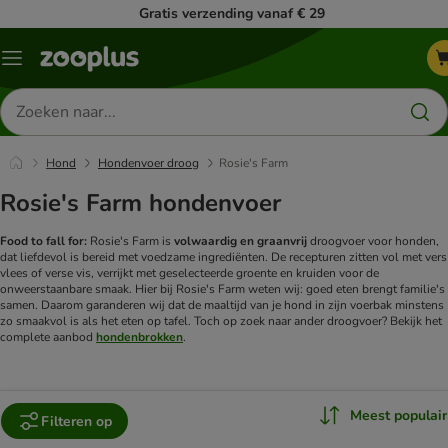
Gratis verzending vanaf € 29
Menu
Zoeken
naar
producten
Hond
Hondenvoer droog
Rosie's Farm
Rosie's Farm hondenvoer
Food to fall for:
Rosie's Farm is
volwaardig en graanvrij
droogvoer voor honden,
dat liefdevol is bereid met voedzame ingrediënten. De recepturen zitten vol met vers
vlees of verse vis, verrijkt met geselecteerde groente en kruiden voor de
onweerstaanbare smaak.
Hier bij Rosie's Farm weten wij: goed eten brengt familie's
samen. Daarom garanderen wij dat de maaltijd van je hond in zijn voerbak minstens
zo smaakvol is als het eten op tafel.
Toch op zoek naar ander droogvoer? Bekijk het
complete aanbod
hondenbrokken
.
Meest populair
Filteren op