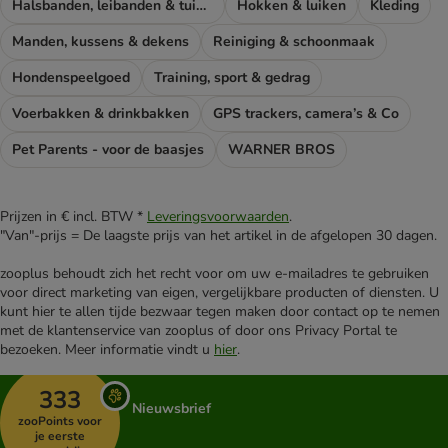
Halsbanden, leibanden & tuigen
Hokken & luiken
Kleding
Manden, kussens & dekens
Reiniging & schoonmaak
Hondenspeelgoed
Training, sport & gedrag
Voerbakken & drinkbakken
GPS trackers, camera’s & Co
Pet Parents - voor de baasjes
WARNER BROS
Prijzen in € incl. BTW *
Leveringsvoorwaarden
.
"Van"-prijs = De laagste prijs van het artikel in de afgelopen 30 dagen.
zooplus behoudt zich het recht voor om uw e-mailadres te gebruiken
voor direct marketing van eigen, vergelijkbare producten of diensten. U
kunt hier te allen tijde bezwaar tegen maken door contact op te nemen
met de klantenservice van zooplus of door ons Privacy Portal te
bezoeken. Meer informatie vindt u
hier
.
333
Nieuwsbrief
zooPoints voor
je eerste