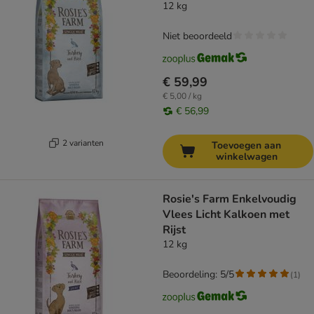
12 kg
Niet beoordeeld
€ 59,99
€ 5,00 / kg
€ 56,99
2 varianten
Toevoegen aan
winkelwagen
Rosie's Farm Enkelvoudig
Vlees Licht Kalkoen met
Rijst
12 kg
Beoordeling: 5/5
(
1
)