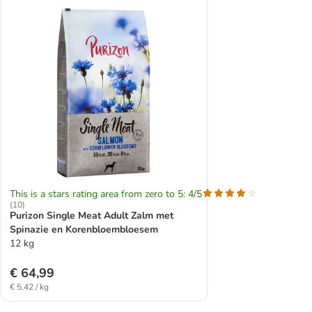
This is a stars rating area from zero to 5: 4/5
(
10
)
Purizon Single Meat Adult Zalm met
Spinazie en Korenbloembloesem
12 kg
€ 64,99
€ 5,42 / kg