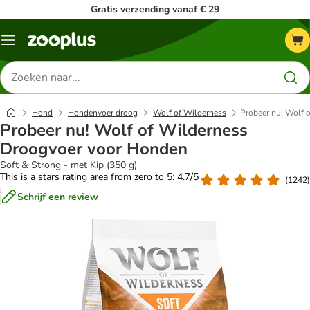
Gratis verzending vanaf € 29
Menu
Zoeken
naar
producten
Hond
Hondenvoer droog
Wolf of Wilderness
Probeer nu! Wolf 
Probeer nu! Wolf of Wilderness
Droogvoer voor Honden
Soft & Strong - met Kip (350 g)
This is a stars rating area from zero to 5: 4.7/5
(
1242
)
Schrijf een review