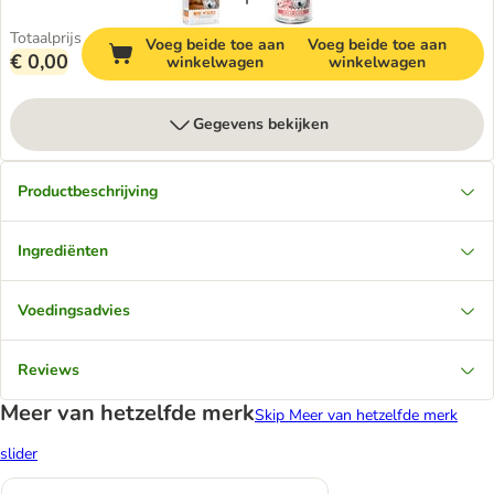
Totaalprijs
Voeg beide toe aan
Voeg beide toe aan
€ 0,00
winkelwagen
winkelwagen
Gegevens bekijken
Productbeschrijving
Ingrediënten
Voedingsadvies
Reviews
Meer van hetzelfde merk
Skip Meer van hetzelfde merk
slider