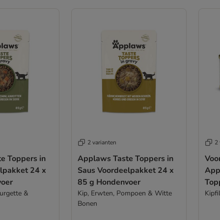
2 varianten
2 
e Toppers in
Applaws Taste Toppers in
Voo
lpakket 24 x
Saus Voordeelpakket 24 x
App
voer
85 g Hondenvoer
Topp
urgette &
Kip, Erwten, Pompoen & Witte
156
Kipfi
Bonen