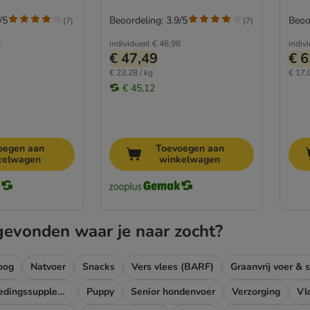
/5
Beoordeling: 3.9/5
Beoo
(
7
)
(
7
)
8
individueel
€ 48,98
indiv
€ 47,49
€ 6
€ 23,28 / kg
€ 17,
€ 45,12
oegen aan
Toevoegen aan
kelwagen
winkelwagen
gevonden waar je naar zocht?
oog
Natvoer
Snacks
Vers vlees (BARF)
Graanvrij voer & 
Dieetvoer & voedingssupplementen hond
Puppy
Senior hondenvoer
Verzorging
Vl