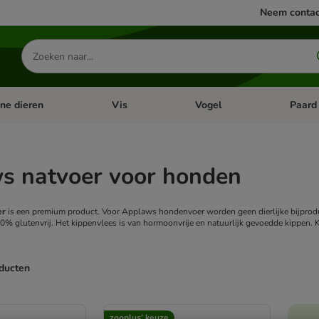
Neem contac
Zoeken
naar
producten
ine dieren
Vis
Vogel
Paard
categorie menu: Apotheek
Open categorie menu: Kleine dieren
Open categorie menu: Vis
Open cat
s natvoer voor honden
er
is een premium product. Voor Applaws hondenvoer worden geen dierlijke bijprodu
0% glutenvrij. Het kippenvlees is van hormoonvrije en natuurlijk gevoedde kippen. 
oducten
ve been changed
zooplus’ keuze