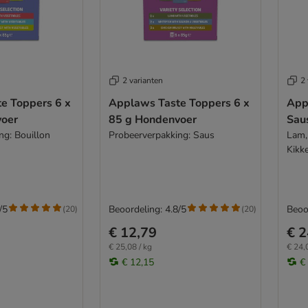
2 varianten
2 
e Toppers 6 x
Applaws Taste Toppers 6 x
App
voer
85 g Hondenvoer
Sau
ng: Bouillon
Probeerverpakking: Saus
Lam,
Kikk
/5
Beoordeling: 4.8/5
Beoo
(
20
)
(
20
)
€ 12,79
€ 2
€ 25,08 / kg
€ 24,
€ 12,15
€