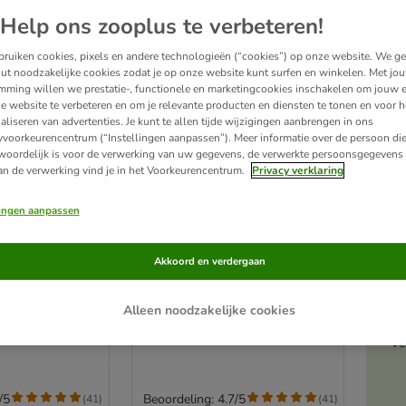
Help ons zooplus te verbeteren!
ruiken cookies, pixels en andere technologieën (“cookies”) op onze website. We g
ut noodzakelijke cookies zodat je op onze website kunt surfen en winkelen. Met jo
mming willen we prestatie-, functionele en marketingcookies inschakelen om jouw e
e website te verbeteren en om je relevante producten en diensten te tonen en voor h
aliseren van advertenties. Je kunt te allen tijde wijzigingen aanbrengen in ons
yvoorkeurencentrum (“Instellingen aanpassen”). Meer informatie over de persoon di
woordelijk is voor de verwerking van uw gegevens, de verwerkte persoonsgegevens 
an de verwerking vind je in het Voorkeurencentrum.
Privacy verklaring
lingen aanpassen
3 varianten
A
e Toppers 8 x
Applaws Taste Toppers 8 x
Akkoord en verdergaan
rpakket
156 g Probeerpakket
Hondenvoer
Alleen noodzakelijke cookies
ng: Bouillon
Probeerverpakking: Stoofpot mix
Ve
/5
Beoordeling: 4.7/5
(
41
)
(
41
)