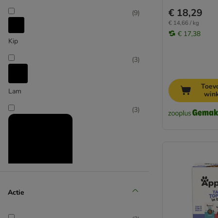
€ 18,29
Exclusion
(
9
)
€ 14,66 / kg
Fleischeslust
€ 17,38
Forza10
Kip
GranataPet
(
3
)
Grau
Greenwoods
Happy Dog
Toev
Lam
win
Hardys
Herrmann's
(
3
)
Hill's
Hill's Prescription Diet
Integra
James Wellbeloved
Josera
Lily's Kitchen
Rund- & kalfsvlees
Actie
Lucky Jim
(
3
)
Lukullus