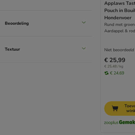
Voer voor overgewicht
Applaws Tast
Bulkvoordeel
Pouch in Boui
❶ Losse blikken / maaltijdzakjes
Hondenvoer
Beoordeling
Rund met groen
Aardappel & rod
Textuur
Niet beoordeeld
€ 25,99
€ 25,48 / kg
€ 24,69
Toev
win