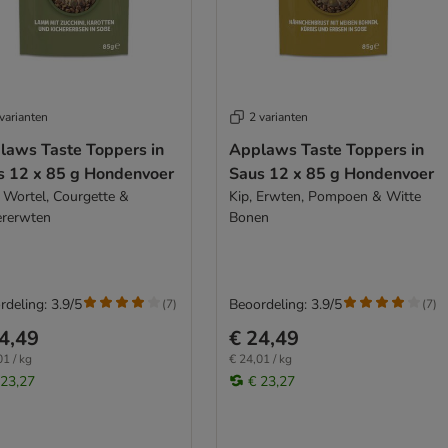
varianten
2 varianten
laws Taste Toppers in
Applaws Taste Toppers in
s 12 x 85 g Hondenvoer
Saus 12 x 85 g Hondenvoer
 Wortel, Courgette &
Kip, Erwten, Pompoen & Witte
ererwten
Bonen
rdeling: 3.9/5
Beoordeling: 3.9/5
(
7
)
(
7
)
4,49
€ 24,49
01 / kg
€ 24,01 / kg
 23,27
€ 23,27