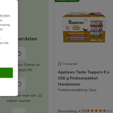
ebruiken
uw
rvaring
et
Jouw voordelen
e
en het
3 varianten
ctiveer zooplus Gemak en
bespaar altijd 5%
Applaws Taste Toppers 8 x
156 g Probeerpakket
Hondenvoer
Probeerverpakking: Saus
rtrouwd door meer dan 10
miljoen klanten
Beoordeling: 4.7/5
(
41
)