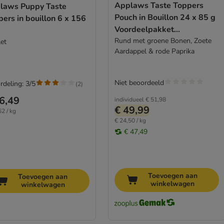
Applaws Taste Toppers
laws Puppy Taste
Pouch in Bouillon 24 x 85 g
ers in bouillon 6 x 156
Voordeelpakket
Hondenvoer
Rund met groene Bonen, Zoete
let
Aardappel & rode Paprika
Niet beoordeeld
rdeling: 3/5
(
2
)
6,49
individueel
€ 51,98
€ 49,99
62 / kg
€ 24,50 / kg
€ 47,49
Toevoegen aan
Toevoegen aan
winkelwagen
winkelwagen