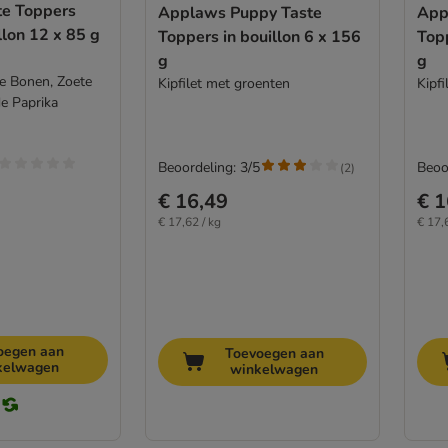
e Toppers
Applaws Puppy Taste
App
llon 12 x 85 g
Toppers in bouillon 6 x 156
Topp
g
g
e Bonen, Zoete
Kipfilet met groenten
Kipfi
e Paprika
Beoordeling: 3/5
Beoo
(
2
)
€ 16,49
€ 1
€ 17,62 / kg
€ 17,
oegen aan
Toevoegen aan
kelwagen
winkelwagen