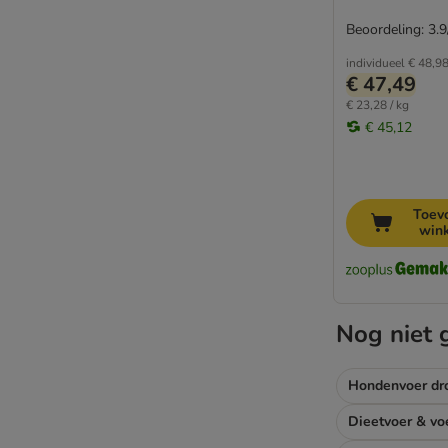
Beoordeling: 3.9
individueel
€ 48,9
€ 47,49
€ 23,28 / kg
€ 45,12
Toev
win
Nog niet 
Hondenvoer dr