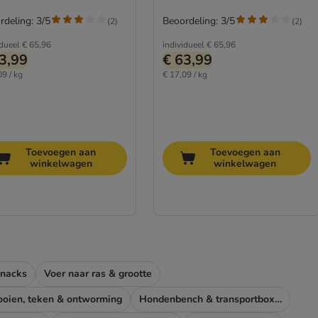
rdeling: 3/5
Beoordeling: 3/5
(
2
)
(
2
)
idueel
€ 65,96
individueel
€ 65,96
3,99
€ 63,99
09 / kg
€ 17,09 / kg
Toevoegen aan
Toevoegen aan
winkelwagen
winkelwagen
snacks
Voer naar ras & grootte
ooien, teken & ontworming
Hondenbench & transportboxen