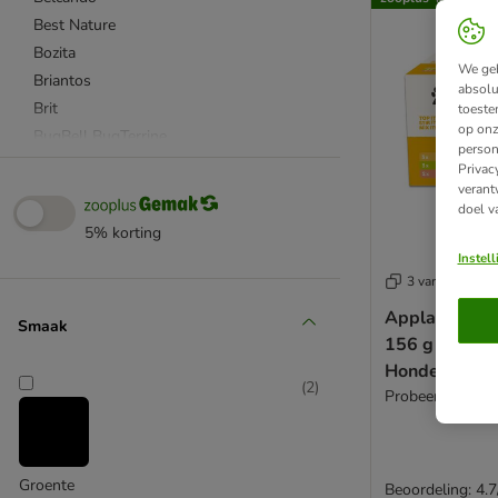
Best Nature
Bozita
We geb
Briantos
absolu
Brit
toeste
op onz
BugBell BugTerrine
person
Butcher's Original
Privac
verant
Burns
doel v
Calibra
5% korting
Cesar
Instel
Concept for Life Veterinary Diet
3 varianten
Crave
Applaws Tast
Smaak
Disugual
156 g Probee
Doggy Dog
Hondenvoer
Dog's Love
(
2
)
Probeerverpakki
Dolina Noteci
Edgard & Cooper
Encore
Groente
Beoordeling: 4.7
Eukanuba