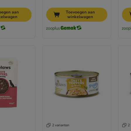
oegen aan
Toevoegen aan
kelwagen
winkelwagen
2 varianten
2 