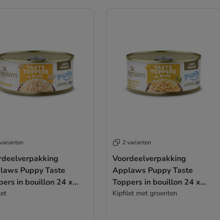
varianten
2 varianten
rdeelverpakking
Voordeelverpakking
laws Puppy Taste
Applaws Puppy Taste
ers in bouillon 24 x
Toppers in bouillon 24 x
 g
let
156 g
Kipfilet met groenten