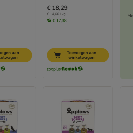
€ 18,29
€ 14,66 / kg
Me
€ 17,38
oegen aan
Toevoegen aan
kelwagen
winkelwagen