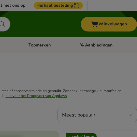
t met ons op
Herhaal bestelling
Winkelwagen
Topmerken
% Aanbiedingen
egorie menu: Vogel
Open categorie menu: Paard
Open categorie menu: Topmerke
cten of conserveermiddelen gebruikt. Zonder kunstmatige kleurstoffen en
Klik
hier voor het Droogvoer van Applaws
Meest populair
zooplus’ keuze