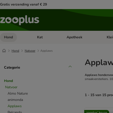
Gratis verzending vanaf € 29
Hond
Kat
Apotheek
Kle
Open categorie menu: Hond
Open categorie menu: Kat
Open 
Hond
Natvoer
Applaws
Applaw
Categorie
Applaws hondenvo
smaakversterkers. 10
Hond
Natvoer
Almo Nature
1 - 15 van 15 pr
animonda
Applaws
product items ha
Belcando
zooplus’ keuze