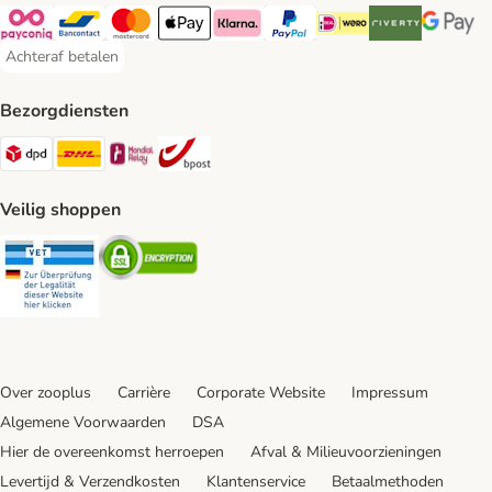
Payconiq Payment Method
Bancontact Payment Method
Mastercard Payment Method
Apple Pay Payment Method
Klarna Payment Method
PayPal Payment Method
iDeal Payment Method
Riverty Payment 
Google P
Achteraf betalen
Achteraf betalen Payment Method
Bezorgdiensten
Dpd Shipping Method
DHL Shipping Method
Mondial Relay Shipping Method
bpost Shipping Method
Veilig shoppen
Security
Security
Over zooplus
Carrière
Corporate Website
Impressum
Algemene Voorwaarden
DSA
Hier de overeenkomst herroepen
Afval & Milieuvoorzieningen
Levertijd & Verzendkosten
Klantenservice
Betaalmethoden