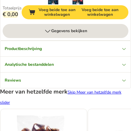
Totaalprijs
Voeg beide toe aan
Voeg beide toe aan
€ 0,00
winkelwagen
winkelwagen
Gegevens bekijken
Productbeschrijving
Analytische bestanddelen
Reviews
Meer van hetzelfde merk
Skip Meer van hetzelfde merk
slider