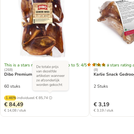
This is a stars rating area from zero to 5: 4/5
This is a stars rating 
De totale prijs
(
268
)
(
8
)
van dezelfde
Dibo Premium Varkensoren
Karlie Snack Gedroo
artikelen wanneer
ze afzonderlijk
worden gekocht
60 stuks
2 Stuks
-1.46%
individueel
€ 85,74
€ 84,49
€ 3,19
€ 14,08 / stuk
€ 3,19 / stuk