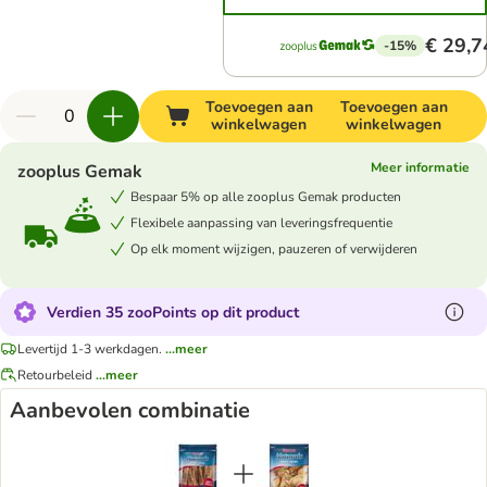
€ 29,7
-15%
Toevoegen aan
Toevoegen aan
winkelwagen
winkelwagen
Meer informatie
zooplus Gemak
Bespaar 5% op alle zooplus Gemak producten
Flexibele aanpassing van leveringsfrequentie
Op elk moment wijzigen, pauzeren of verwijderen
Verdien 35 zooPoints op dit product
Levertijd 1-3 werkdagen.
...meer
Retourbeleid
...meer
Aanbevolen combinatie