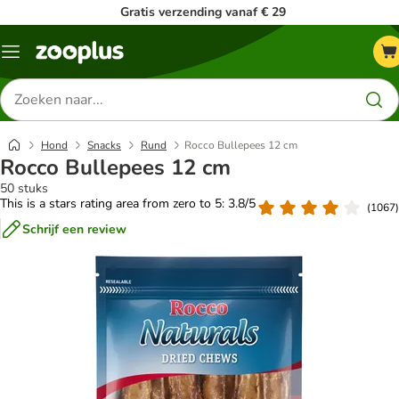
Gratis verzending vanaf € 29
Menu
Zoeken
naar
producten
Hond
Snacks
Rund
Rocco Bullepees 12 cm
Rocco Bullepees 12 cm
50 stuks
This is a stars rating area from zero to 5: 3.8/5
(
1067
)
Schrijf een review