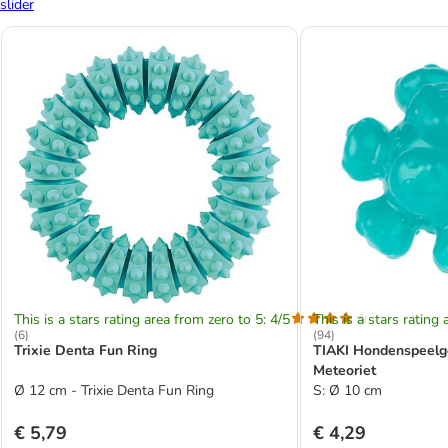
slider
This is a stars rating area from zero to 5: 4/5
This is a stars rating 
(
6
)
(
94
)
Trixie Denta Fun Ring
TIAKI Hondenspeelg
Meteoriet
Ø 12 cm - Trixie Denta Fun Ring
S: Ø 10 cm
€ 5,79
€ 4,29