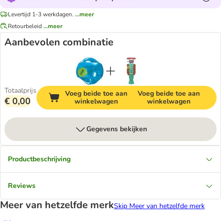
Levertijd 1-3 werkdagen.
...meer
Retourbeleid
...meer
Aanbevolen combinatie
Totaalprijs
Voeg beide toe aan
Voeg beide toe aan
€ 0,00
winkelwagen
winkelwagen
Gegevens bekijken
Productbeschrijving
Reviews
Meer van hetzelfde merk
Skip Meer van hetzelfde merk