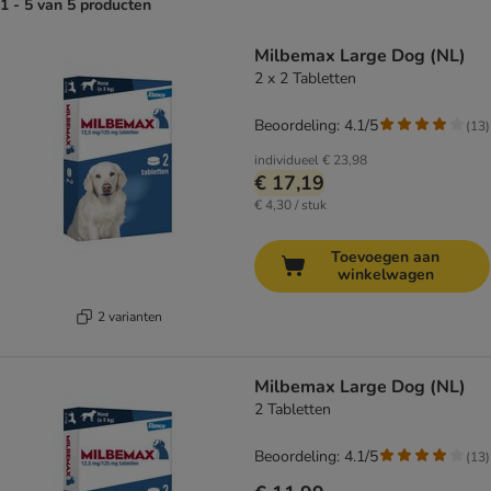
1 - 5 van 5 producten
product items have been changed
Milbemax Large Dog (NL)
2 x 2 Tabletten
Beoordeling: 4.1/5
(
13
)
individueel
€ 23,98
€ 17,19
€ 4,30 / stuk
Toevoegen aan
winkelwagen
2 varianten
Milbemax Large Dog (NL)
2 Tabletten
Beoordeling: 4.1/5
(
13
)