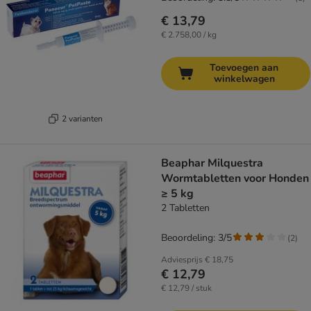
€ 13,79
€ 2.758,00 / kg
Toevoegen aan
winkelwagen
2 varianten
Beaphar Milquestra
Wormtabletten voor Honden
≥ 5 kg
2 Tabletten
Beoordeling: 3/5
(
2
)
Adviesprijs
€ 18,75
€ 12,79
€ 12,79 / stuk