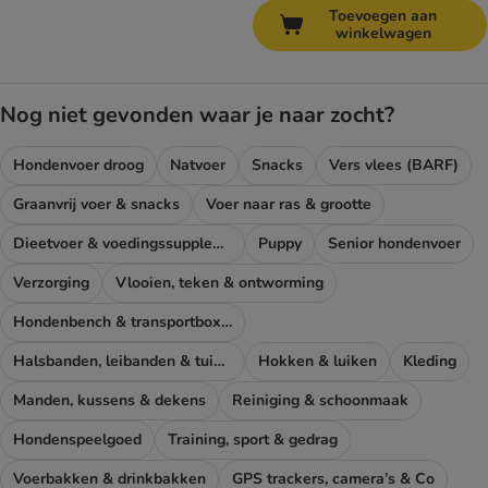
Toevoegen aan
winkelwagen
Nog niet gevonden waar je naar zocht?
Hondenvoer droog
Natvoer
Snacks
Vers vlees (BARF)
Graanvrij voer & snacks
Voer naar ras & grootte
Dieetvoer & voedingssupplementen hond
Puppy
Senior hondenvoer
Verzorging
Vlooien, teken & ontworming
Hondenbench & transportboxen
Halsbanden, leibanden & tuigen
Hokken & luiken
Kleding
Manden, kussens & dekens
Reiniging & schoonmaak
Hondenspeelgoed
Training, sport & gedrag
Voerbakken & drinkbakken
GPS trackers, camera’s & Co