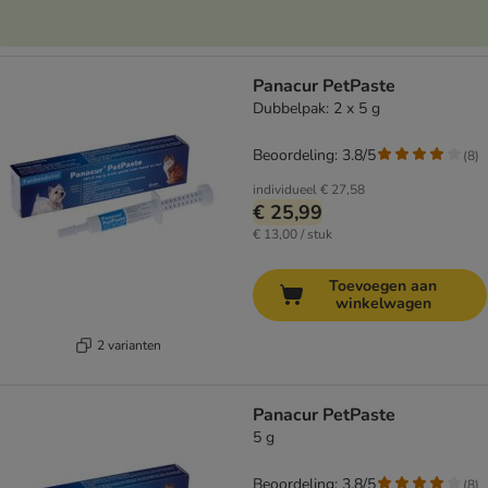
Panacur PetPaste
Dubbelpak: 2 x 5 g
Beoordeling: 3.8/5
(
8
)
individueel
€ 27,58
€ 25,99
€ 13,00 / stuk
Toevoegen aan
winkelwagen
2 varianten
Panacur PetPaste
5 g
Beoordeling: 3.8/5
(
8
)