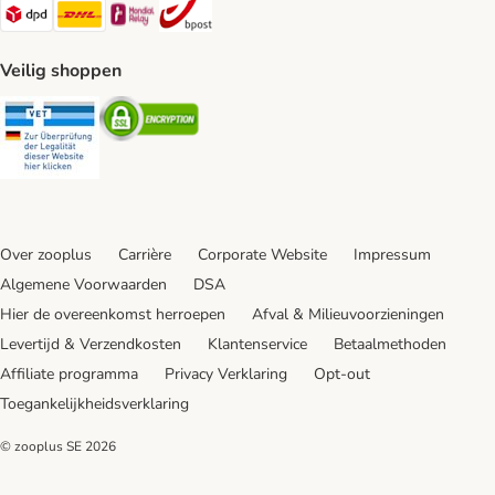
Dpd Shipping Method
DHL Shipping Method
Mondial Relay Shipping Method
bpost Shipping Method
Veilig shoppen
Security
Security
Over zooplus
Carrière
Corporate Website
Impressum
Algemene Voorwaarden
DSA
Hier de overeenkomst herroepen
Afval & Milieuvoorzieningen
Levertijd & Verzendkosten
Klantenservice
Betaalmethoden
Affiliate programma
Privacy Verklaring
Opt-out
Toegankelijkheidsverklaring
© zooplus SE
2026