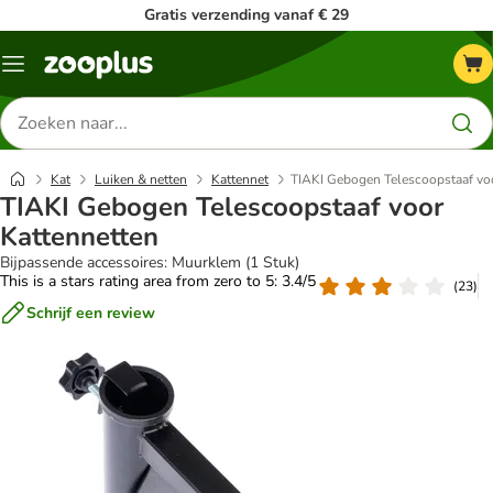
Gratis verzending vanaf € 29
Menu
Zoeken
naar
producten
Kat
Luiken & netten
Kattennet
TIAKI Gebogen Telescoopstaaf vo
TIAKI Gebogen Telescoopstaaf voor
Kattennetten
Bijpassende accessoires: Muurklem (1 Stuk)
This is a stars rating area from zero to 5: 3.4/5
(
23
)
Schrijf een review