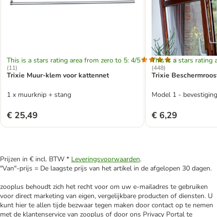
This is a stars rating area from zero to 5: 4/5
This is a stars rating 
(
11
)
(
448
)
Trixie Muur-klem voor kattennet
Trixie Beschermroos
1 x muurknip + stang
Model 1 - bevestiging
€ 25,49
€ 6,29
Prijzen in € incl. BTW *
Leveringsvoorwaarden
.
"Van"-prijs = De laagste prijs van het artikel in de afgelopen 30 dagen.
zooplus behoudt zich het recht voor om uw e-mailadres te gebruiken
voor direct marketing van eigen, vergelijkbare producten of diensten. U
kunt hier te allen tijde bezwaar tegen maken door contact op te nemen
met de klantenservice van zooplus of door ons Privacy Portal te