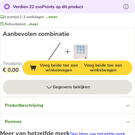
Verdien 22 zooPoints op dit product
Levertijd 1-3 werkdagen.
...meer
Retourbeleid
...meer
Aanbevolen combinatie
Totaalprijs
Voeg beide toe aan
Voeg beide toe aan
€ 0,00
winkelwagen
winkelwagen
Gegevens bekijken
Productbeschrijving
Reviews
Meer van hetzelfde merk
Skip Meer van hetzelfde merk