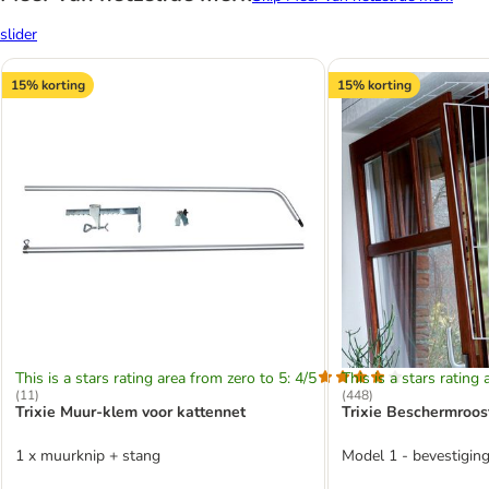
slider
15% korting
15% korting
This is a stars rating area from zero to 5: 4/5
This is a stars rating 
(
11
)
(
448
)
Trixie Muur-klem voor kattennet
Trixie Beschermroos
1 x muurknip + stang
Model 1 - bevestiging