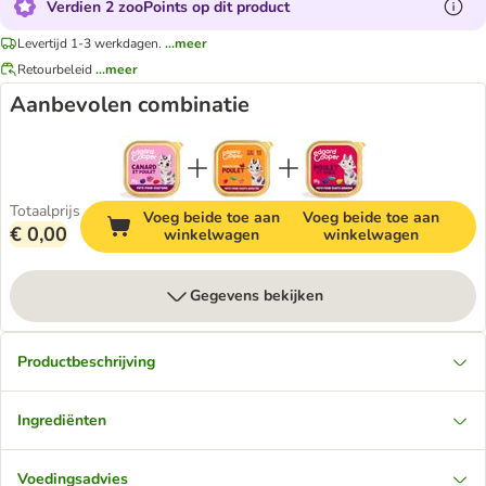
Verdien 2 zooPoints op dit product
Levertijd 1-3 werkdagen.
...meer
Retourbeleid
...meer
Aanbevolen combinatie
Totaalprijs
Voeg beide toe aan
Voeg beide toe aan
€ 0,00
winkelwagen
winkelwagen
Gegevens bekijken
Productbeschrijving
Ingrediënten
Voedingsadvies