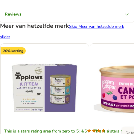
Reviews
Meer van hetzelfde merk
Skip Meer van hetzelfde merk
slider
20% korting
This is a stars rating area from zero to 5: 4/5
This is a stars rating 
De to