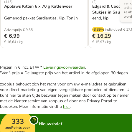
(
445
)
(
2
)
van d
Applaws Kitten 6 x 70 g Kattenvoer
Edgard & Cooper Kitt
artik
Stukjes in Saus 12 x
ze af
word
Gemengd pakket Sardientjes, Kip, Tonijn
eend, kip
-8.89%
individueel
€ 17,
Adviesprijs € 9,35
€ 6,99
€ 16,29
€ 16,64 / kg
€ 15,97 / kg
Prijzen in € incl. BTW *
Leveringsvoorwaarden
.
"Van"-prijs = De laagste prijs van het artikel in de afgelopen 30 dagen.
zooplus behoudt zich het recht voor om uw e-mailadres te gebruiken
voor direct marketing van eigen, vergelijkbare producten of diensten. U
kunt hier te allen tijde bezwaar tegen maken door contact op te nemen
met de klantenservice van zooplus of door ons Privacy Portal te
bezoeken. Meer informatie vindt u
hier
.
333
Nieuwsbrief
zooPoints voor
je eerste