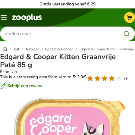
Gratis verzending vanaf € 29
Menu
Zoeken
naar
producten
Kat
Natvoer
Edgard & Cooper
Edgard & Cooper Kitten Graanvrije
Edgard & Cooper Kitten Graanvrije
Paté 85 g
Eend, kip
This is a stars rating area from zero to 5: 3.9/5
(
9
)
Schrijf een review