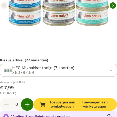
Kies je artikel (22 varianten)
HFC Mixpakket tonijn (3 soorten)
360797.59
Adviesprijs € 8,49
€ 7,99
€ 19,02 / kg
Toevoegen aan
Toevoegen aan
winkelwagen
winkelwagen
Verdien 8 zooPoints op dit product