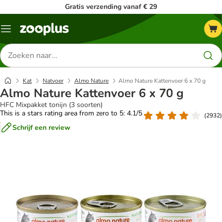
Gratis verzending vanaf € 29
Menu
Zoeken
naar
producten
Kat
Natvoer
Almo Nature
Almo Nature Kattenvoer 6 x 70 g
Almo Nature Kattenvoer 6 x 70 g
HFC Mixpakket tonijn (3 soorten)
This is a stars rating area from zero to 5: 4.1/5
(
2932
)
Schrijf een review