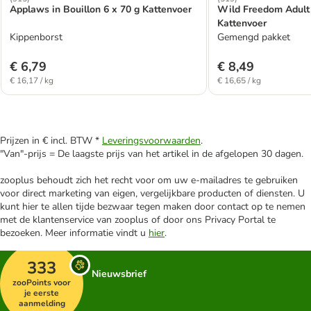
Applaws in Bouillon 6 x 70 g Kattenvoer
Wild Freedom Adult 
Kattenvoer
Kippenborst
Gemengd pakket
€ 6,79
€ 8,49
€ 16,17 / kg
€ 16,65 / kg
Prijzen in € incl. BTW *
Leveringsvoorwaarden
.
"Van"-prijs = De laagste prijs van het artikel in de afgelopen 30 dagen.
zooplus behoudt zich het recht voor om uw e-mailadres te gebruiken
voor direct marketing van eigen, vergelijkbare producten of diensten. U
kunt hier te allen tijde bezwaar tegen maken door contact op te nemen
met de klantenservice van zooplus of door ons Privacy Portal te
bezoeken. Meer informatie vindt u
hier
.
333
Nieuwsbrief
zooPoints voor
je eerste
aanmelding