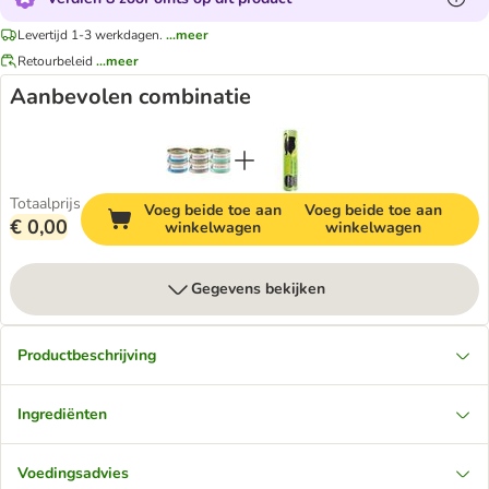
Levertijd 1-3 werkdagen.
...meer
Retourbeleid
...meer
Aanbevolen combinatie
Totaalprijs
Voeg beide toe aan
Voeg beide toe aan
€ 0,00
winkelwagen
winkelwagen
Gegevens bekijken
Productbeschrijving
Ingrediënten
Voedingsadvies